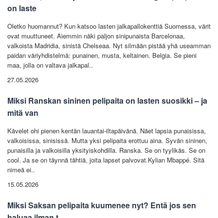
on laste
Oletko huomannut? Kun katsoo lasten jalkapallokenttiä Suomessa, värit
ovat muuttuneet. Aiemmin näki paljon sinipunaista Barcelonaa,
valkoista Madridia, sinistä Chelseaa. Nyt silmään pistää yhä useamman
paidan väriyhdistelmä: punainen, musta, keltainen. Belgia. Se pieni
maa, jolla on valtava jalkapal..
27.05.2026
Miksi Ranskan sininen pelipaita on lasten suosikki – ja
mitä van
Kävelet ohi pienen kentän lauantai-iltapäivänä. Näet lapsia punaisissa,
valkoisissa, sinisissä. Mutta yksi pelipaita erottuu aina. Syvän sininen,
punaisilla ja valkoisilla yksityiskohdilla. Ranska. Se on tyylikäs. Se on
cool. Ja se on täynnä tähtiä, joita lapset palvovat.Kylian Mbappé. Sitä
nimeä ei..
15.05.2026
Miksi Saksan pelipaita kuumenee nyt? Entä jos sen
haluaa ilman t