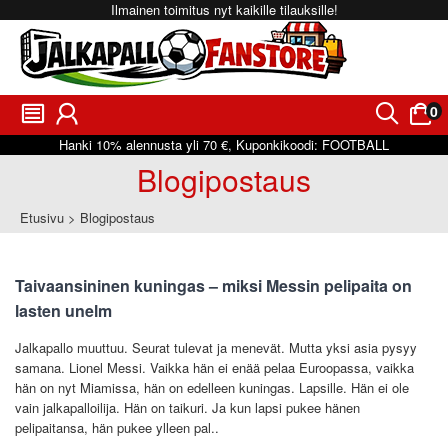
Ilmainen toimitus nyt kaikille tilauksille!
0
󰂩
󰃳
󰂨
󰃠
Hanki
10%
alennusta yli
70 €
, Kuponkikoodi:
FOOTBALL
Blogipostaus
Etusivu
Blogipostaus
Taivaansininen kuningas – miksi Messin pelipaita on
lasten unelm
Jalkapallo muuttuu. Seurat tulevat ja menevät. Mutta yksi asia pysyy
samana. Lionel Messi. Vaikka hän ei enää pelaa Euroopassa, vaikka
hän on nyt Miamissa, hän on edelleen kuningas. Lapsille. Hän ei ole
vain jalkapalloilija. Hän on taikuri. Ja kun lapsi pukee hänen
pelipaitansa, hän pukee ylleen pal..