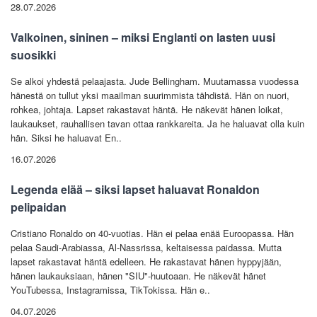
28.07.2026
Valkoinen, sininen – miksi Englanti on lasten uusi
suosikki
Se alkoi yhdestä pelaajasta. Jude Bellingham. Muutamassa vuodessa
hänestä on tullut yksi maailman suurimmista tähdistä. Hän on nuori,
rohkea, johtaja. Lapset rakastavat häntä. He näkevät hänen loikat,
laukaukset, rauhallisen tavan ottaa rankkareita. Ja he haluavat olla kuin
hän. Siksi he haluavat En..
16.07.2026
Legenda elää – siksi lapset haluavat Ronaldon
pelipaidan
Cristiano Ronaldo on 40-vuotias. Hän ei pelaa enää Euroopassa. Hän
pelaa Saudi-Arabiassa, Al-Nassrissa, keltaisessa paidassa. Mutta
lapset rakastavat häntä edelleen. He rakastavat hänen hyppyjään,
hänen laukauksiaan, hänen "SIU"-huutoaan. He näkevät hänet
YouTubessa, Instagramissa, TikTokissa. Hän e..
04.07.2026