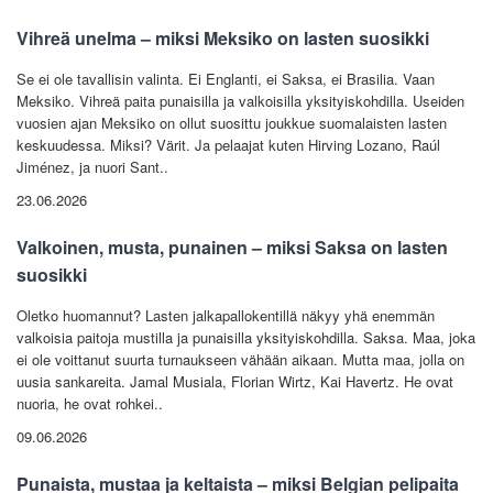
Vihreä unelma – miksi Meksiko on lasten suosikki
Se ei ole tavallisin valinta. Ei Englanti, ei Saksa, ei Brasilia. Vaan
Meksiko. Vihreä paita punaisilla ja valkoisilla yksityiskohdilla. Useiden
vuosien ajan Meksiko on ollut suosittu joukkue suomalaisten lasten
keskuudessa. Miksi? Värit. Ja pelaajat kuten Hirving Lozano, Raúl
Jiménez, ja nuori Sant..
23.06.2026
Valkoinen, musta, punainen – miksi Saksa on lasten
suosikki
Oletko huomannut? Lasten jalkapallokentillä näkyy yhä enemmän
valkoisia paitoja mustilla ja punaisilla yksityiskohdilla. Saksa. Maa, joka
ei ole voittanut suurta turnaukseen vähään aikaan. Mutta maa, jolla on
uusia sankareita. Jamal Musiala, Florian Wirtz, Kai Havertz. He ovat
nuoria, he ovat rohkei..
09.06.2026
Punaista, mustaa ja keltaista – miksi Belgian pelipaita