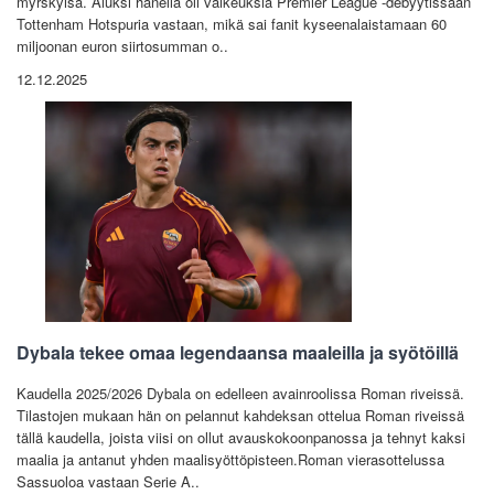
myrskyisä. Aluksi hänellä oli vaikeuksia Premier League -debyytissään
Tottenham Hotspuria vastaan, mikä sai fanit kyseenalaistamaan 60
miljoonan euron siirtosumman o..
12.12.2025
Dybala tekee omaa legendaansa maaleilla ja syötöillä
Kaudella 2025/2026 Dybala on edelleen avainroolissa Roman riveissä.
Tilastojen mukaan hän on pelannut kahdeksan ottelua Roman riveissä
tällä kaudella, joista viisi on ollut avauskokoonpanossa ja tehnyt kaksi
maalia ja antanut yhden maalisyöttöpisteen.Roman vierasottelussa
Sassuoloa vastaan ​​Serie A..