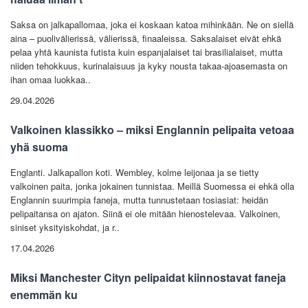
Saksa on jalkapallomaa, joka ei koskaan katoa mihinkään. Ne on siellä
aina – puolivälierissä, välierissä, finaaleissa. Saksalaiset eivät ehkä
pelaa yhtä kaunista futista kuin espanjalaiset tai brasilialaiset, mutta
niiden tehokkuus, kurinalaisuus ja kyky nousta takaa-ajoasemasta on
ihan omaa luokkaa..
29.04.2026
Valkoinen klassikko – miksi Englannin pelipaita vetoaa
yhä suoma
Englanti. Jalkapallon koti. Wembley, kolme leijonaa ja se tietty
valkoinen paita, jonka jokainen tunnistaa. Meillä Suomessa ei ehkä olla
Englannin suurimpia faneja, mutta tunnustetaan tosiasiat: heidän
pelipaitansa on ajaton. Siinä ei ole mitään hienostelevaa. Valkoinen,
siniset yksityiskohdat, ja r..
17.04.2026
Miksi Manchester Cityn pelipaidat kiinnostavat faneja
enemmän ku