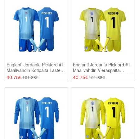
Englanti Jordania Pickford #1
Englanti Jordania Pickford #1
Maalivahdin Kotipaita Lasten
Maalivahdin Vieraspaita
MM-Kisat 2026 Lyhythihainen
Lasten MM-Kisat 2026
40.75€
40.75€
101.88€
101.88€
(+ Shortsit)
Lyhythihainen (+ Shortsit)