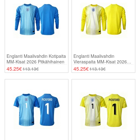
Englanti Maalivahdin Kotipaita
Englanti Maalivahdin
MM-Kisat 2026 Pitkähihainen
Vieraspaita MM-Kisat 2026
Pitkähihainen
45.25€
45.25€
113.13€
113.13€