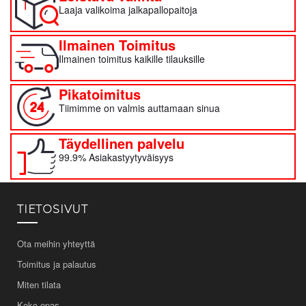
Laaja valikoima jalkapallopaitoja
Ilmainen Toimitus
Ilmainen toimitus kaikille tilauksille
Pikatoimitus
Tiimimme on valmis auttamaan sinua
Täydellinen palvelu
99.9% Asiakastyytyväisyys
TIETOSIVUT
Ota meihin yhteyttä
Toimitus ja palautus
Miten tilata
Koko-opas