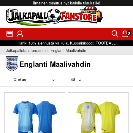
Ilmainen toimitus nyt kaikille tilauksille!
0
󰂩
󰃳
󰂨
󰃠
Hanki
10%
alennusta yli
70 €
, Kuponkikoodi:
FOOTBALL
Jalkapallofanstore.com
Englanti Maalivahdin
Englanti Maalivahdin