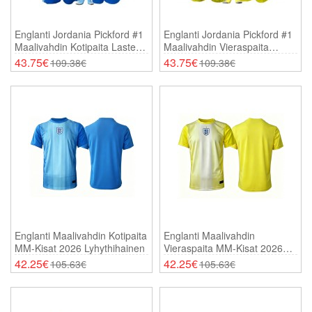
Englanti Jordania Pickford #1
Englanti Jordania Pickford #1
Maalivahdin Kotipaita Lasten
Maalivahdin Vieraspaita
MM-Kisat 2026 Pitkähihainen
Lasten MM-Kisat 2026
43.75€
43.75€
109.38€
109.38€
(+ Shortsit)
Pitkähihainen (+ Shortsit)
Englanti Maalivahdin Kotipaita
Englanti Maalivahdin
MM-Kisat 2026 Lyhythihainen
Vieraspaita MM-Kisat 2026
Lyhythihainen
42.25€
42.25€
105.63€
105.63€