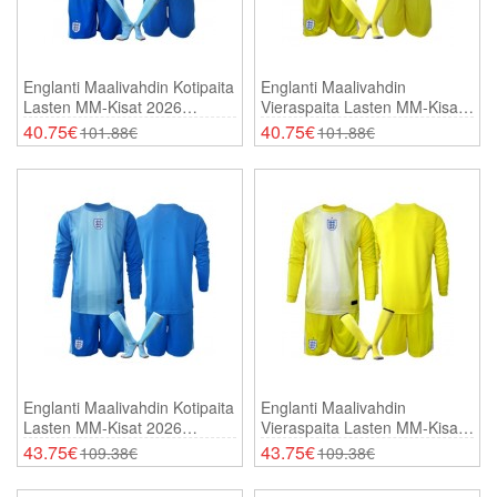
Englanti Maalivahdin Kotipaita
Englanti Maalivahdin
Lasten MM-Kisat 2026
Vieraspaita Lasten MM-Kisat
Lyhythihainen (+ Shortsit)
2026 Lyhythihainen (+
40.75€
40.75€
101.88€
101.88€
Shortsit)
Englanti Maalivahdin Kotipaita
Englanti Maalivahdin
Lasten MM-Kisat 2026
Vieraspaita Lasten MM-Kisat
Pitkähihainen (+ Shortsit)
2026 Pitkähihainen (+
43.75€
43.75€
109.38€
109.38€
Shortsit)