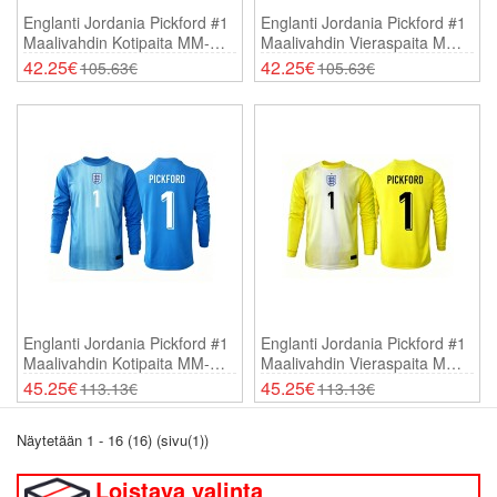
Englanti Jordania Pickford #1
Englanti Jordania Pickford #1
Maalivahdin Kotipaita MM-
Maalivahdin Vieraspaita MM-
Kisat 2026 Lyhythihainen
Kisat 2026 Lyhythihainen
42.25€
42.25€
105.63€
105.63€
Englanti Jordania Pickford #1
Englanti Jordania Pickford #1
Maalivahdin Kotipaita MM-
Maalivahdin Vieraspaita MM-
Kisat 2026 Pitkähihainen
Kisat 2026 Pitkähihainen
45.25€
45.25€
113.13€
113.13€
Näytetään 1 - 16 (16) (sivu(1))
Loistava valinta