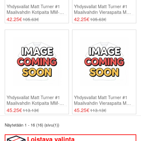
Yhdysvallat Matt Turner #1
Yhdysvallat Matt Turner #1
Maalivahdin Kotipaita MM-
Maalivahdin Vieraspaita MM-
Kisat 2026 Lyhythihainen
Kisat 2026 Lyhythihainen
42.25€
42.25€
105.63€
105.63€
Yhdysvallat Matt Turner #1
Yhdysvallat Matt Turner #1
Maalivahdin Kotipaita MM-
Maalivahdin Vieraspaita MM-
Kisat 2026 Pitkähihainen
Kisat 2026 Pitkähihainen
45.25€
45.25€
113.13€
113.13€
Näytetään 1 - 16 (16) (sivu(1))
Loistava valinta