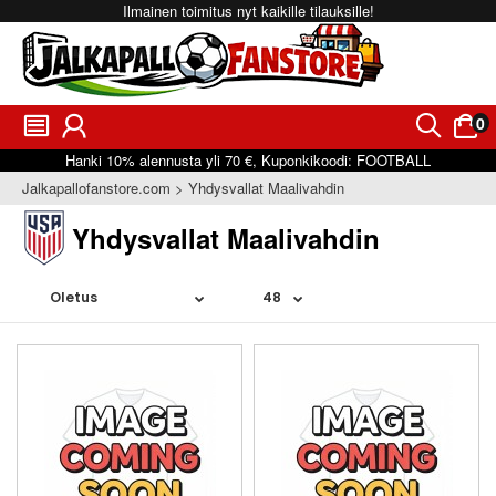
Ilmainen toimitus nyt kaikille tilauksille!
0
󰂩
󰃳
󰂨
󰃠
Hanki
10%
alennusta yli
70 €
, Kuponkikoodi:
FOOTBALL
Jalkapallofanstore.com
Yhdysvallat Maalivahdin
Yhdysvallat Maalivahdin