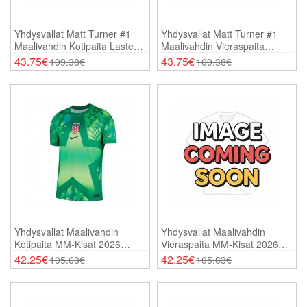
Yhdysvallat Matt Turner #1
Yhdysvallat Matt Turner #1
Maalivahdin Kotipaita Lasten
Maalivahdin Vieraspaita
MM-Kisat 2026 Pitkähihainen
Lasten MM-Kisat 2026
43.75€
43.75€
109.38€
109.38€
(+ Shortsit)
Pitkähihainen (+ Shortsit)
Yhdysvallat Maalivahdin
Yhdysvallat Maalivahdin
Kotipaita MM-Kisat 2026
Vieraspaita MM-Kisat 2026
Lyhythihainen
Lyhythihainen
42.25€
42.25€
105.63€
105.63€