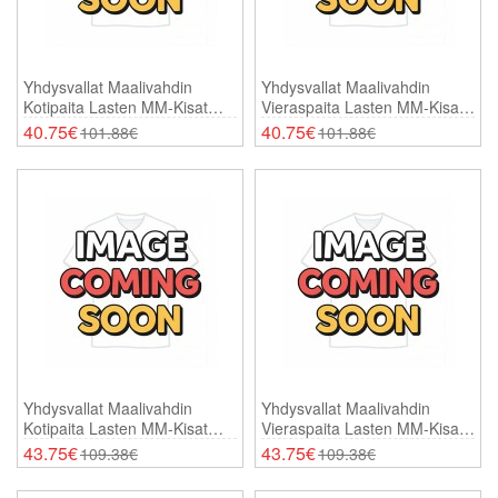
Yhdysvallat Maalivahdin
Yhdysvallat Maalivahdin
Kotipaita Lasten MM-Kisat
Vieraspaita Lasten MM-Kisat
2026 Lyhythihainen (+
2026 Lyhythihainen (+
40.75€
40.75€
101.88€
101.88€
Shortsit)
Shortsit)
Yhdysvallat Maalivahdin
Yhdysvallat Maalivahdin
Kotipaita Lasten MM-Kisat
Vieraspaita Lasten MM-Kisat
2026 Pitkähihainen (+
2026 Pitkähihainen (+
43.75€
43.75€
109.38€
109.38€
Shortsit)
Shortsit)