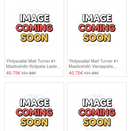
Yhdysvallat Matt Turner #1
Yhdysvallat Matt Turner #1
Maalivahdin Kotipaita Lasten
Maalivahdin Vieraspaita
MM-Kisat 2026 Lyhythihainen
Lasten MM-Kisat 2026
40.75€
40.75€
101.88€
101.88€
(+ Shortsit)
Lyhythihainen (+ Shortsit)