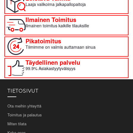
Laaja valikoima jalkapallopaitoja
Ilmainen Toimitus
Ilmainen toimitus kaikille tilauksille
Pikatoimitus
Tiimimme on valmis auttamaan sinua
Täydellinen palvelu
99.9% Asiakastyytyväisyys
TIETOSIVUT
Ota meihin yhteyttä
Toimitus ja palautus
Miten tilata
Koko-opas