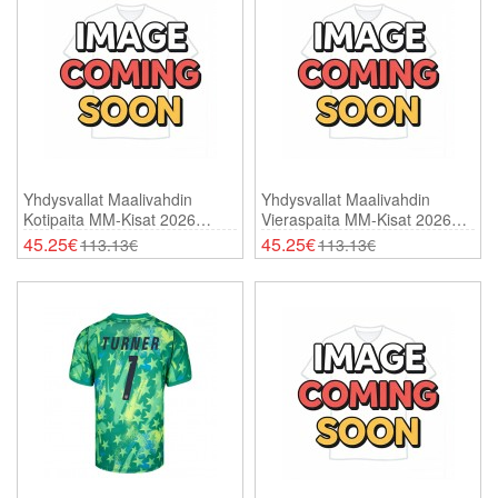
Yhdysvallat Maalivahdin
Yhdysvallat Maalivahdin
Kotipaita MM-Kisat 2026
Vieraspaita MM-Kisat 2026
Pitkähihainen
Pitkähihainen
45.25€
45.25€
113.13€
113.13€