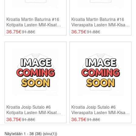
Kroatia Martin Baturina #16
Kroatia Martin Baturina #16
Kotipaita Lasten MM-Kisat
Vieraspaita Lasten MM-Kisat
2026 Lyhythihainen (+
2026 Lyhythihainen (+
36.75€
36.75€
91.88€
91.88€
Shortsit)
Shortsit)
Kroatia Josip Sutalo #6
Kroatia Josip Sutalo #6
Kotipaita Lasten MM-Kisat
Vieraspaita Lasten MM-Kisat
2026 Lyhythihainen (+
2026 Lyhythihainen (+
36.75€
36.75€
91.88€
91.88€
Shortsit)
Shortsit)
Näytetään 1 - 38 (38) (sivu(1))