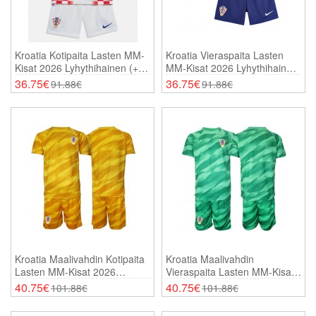
Kroatia Kotipaita Lasten MM-
Kroatia Vieraspaita Lasten
Kisat 2026 Lyhythihainen (+
MM-Kisat 2026 Lyhythihainen
Shortsit)
(+ Shortsit)
36.75€
36.75€
91.88€
91.88€
Kroatia Maalivahdin Kotipaita
Kroatia Maalivahdin
Lasten MM-Kisat 2026
Vieraspaita Lasten MM-Kisat
Lyhythihainen (+ Shortsit)
2026 Lyhythihainen (+
40.75€
40.75€
101.88€
101.88€
Shortsit)