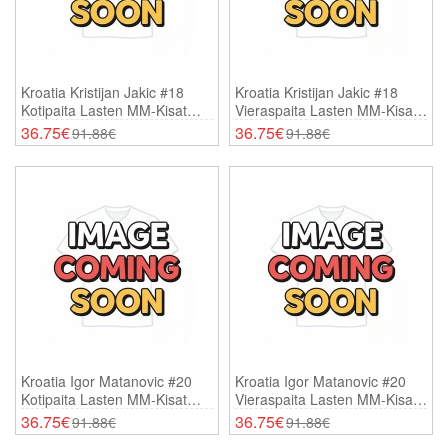
Kroatia Kristijan Jakic #18
Kroatia Kristijan Jakic #18
Kotipaita Lasten MM-Kisat
Vieraspaita Lasten MM-Kisat
2026 Lyhythihainen (+
2026 Lyhythihainen (+
36.75€
36.75€
91.88€
91.88€
Shortsit)
Shortsit)
Kroatia Igor Matanovic #20
Kroatia Igor Matanovic #20
Kotipaita Lasten MM-Kisat
Vieraspaita Lasten MM-Kisat
2026 Lyhythihainen (+
2026 Lyhythihainen (+
36.75€
36.75€
91.88€
91.88€
Shortsit)
Shortsit)