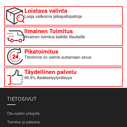
Loistava valinta
Laaja valikoima jalkapallopaitoja
Ilmainen Toimitus
Ilmainen toimitus kaikille tilauksille
Pikatoimitus
Tiimimme on valmis auttamaan sinua
Täydellinen palvelu
99.9% Asiakastyytyväisyys
TIETOSIVUT
Ota meihin yhteyttä
Toimitus ja palautus