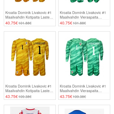
Kroatia Dominik Livakovic #1
Kroatia Dominik Livakovic #1
Maalivahdin Kotipaita Lasten
Maalivahdin Vieraspaita
MM-Kisat 2026 Lyhythihainen
Lasten MM-Kisat 2026
40.75€
40.75€
101.88€
101.88€
(+ Shortsit)
Lyhythihainen (+ Shortsit)
Kroatia Dominik Livakovic #1
Kroatia Dominik Livakovic #1
Maalivahdin Kotipaita Lasten
Maalivahdin Vieraspaita
MM-Kisat 2026 Pitkähihainen
Lasten MM-Kisat 2026
43.75€
43.75€
109.38€
109.38€
(+ Shortsit)
Pitkähihainen (+ Shortsit)