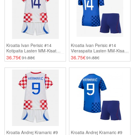
Kroatia Ivan Perisic #14
Kroatia Ivan Perisic #14
Kotipaita Lasten MM-Kisat
Vieraspaita Lasten MM-Kisat
2026 Lyhythihainen (+
2026 Lyhythihainen (+
36.75€
36.75€
91.88€
91.88€
Shortsit)
Shortsit)
Kroatia Andrej Kramaric #9
Kroatia Andrej Kramaric #9