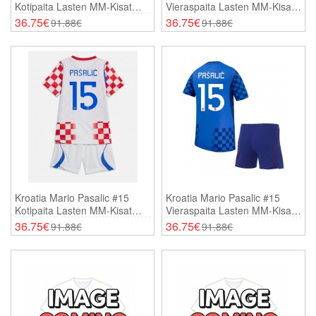
Kotipaita Lasten MM-Kisat
Vieraspaita Lasten MM-Kisat
2026 Lyhythihainen (+
2026 Lyhythihainen (+
36.75€
36.75€
91.88€
91.88€
Shortsit)
Shortsit)
Kroatia Mario Pasalic #15
Kroatia Mario Pasalic #15
Kotipaita Lasten MM-Kisat
Vieraspaita Lasten MM-Kisat
2026 Lyhythihainen (+
2026 Lyhythihainen (+
36.75€
36.75€
91.88€
91.88€
Shortsit)
Shortsit)