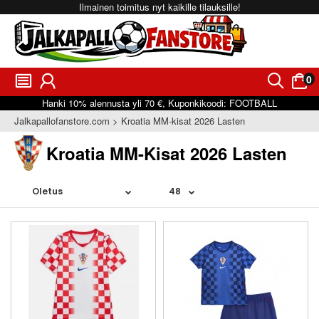
Ilmainen toimitus nyt kaikille tilauksille!
0
󰂩
󰃳
󰂨
󰃠
Hanki
10%
alennusta yli
70 €
, Kuponkikoodi:
FOOTBALL
Jalkapallofanstore.com
Kroatia MM-kisat 2026 Lasten
Kroatia MM-Kisat 2026 Lasten