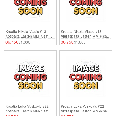
Kroatia Nikola Vlasic #13
Kroatia Nikola Vlasic #13
Kotipaita Lasten MM-Kisat
Vieraspaita Lasten MM-Kisat
2026 Lyhythihainen (+
2026 Lyhythihainen (+
36.75€
36.75€
91.88€
91.88€
Shortsit)
Shortsit)
Kroatia Luka Vuskovic #22
Kroatia Luka Vuskovic #22
Kotipaita Lasten MM-Kisat
Vieraspaita Lasten MM-Kisat
2026 Lyhythihainen (+
2026 Lyhythihainen (+