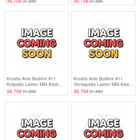
36.75€
36.75€
91.88€
91.88€
Shortsit)
Shortsit)
Kroatia Ante Budimir #11
Kroatia Ante Budimir #11
Kotipaita Lasten MM-Kisat
Vieraspaita Lasten MM-Kisat
2026 Lyhythihainen (+
2026 Lyhythihainen (+
36.75€
36.75€
91.88€
91.88€
Shortsit)
Shortsit)