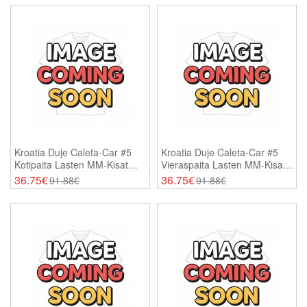
Kroatia Duje Caleta-Car #5
Kroatia Duje Caleta-Car #5
Kotipaita Lasten MM-Kisat
Vieraspaita Lasten MM-Kisat
2026 Lyhythihainen (+
2026 Lyhythihainen (+
36.75€
36.75€
91.88€
91.88€
Shortsit)
Shortsit)