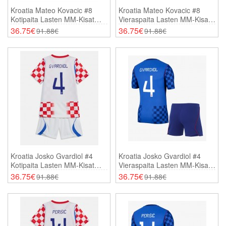
Kroatia Mateo Kovacic #8
Kroatia Mateo Kovacic #8
Kotipaita Lasten MM-Kisat
Vieraspaita Lasten MM-Kisat
2026 Lyhythihainen (+
2026 Lyhythihainen (+
36.75€
36.75€
91.88€
91.88€
Shortsit)
Shortsit)
Kroatia Josko Gvardiol #4
Kroatia Josko Gvardiol #4
Kotipaita Lasten MM-Kisat
Vieraspaita Lasten MM-Kisat
2026 Lyhythihainen (+
2026 Lyhythihainen (+
36.75€
36.75€
91.88€
91.88€
Shortsit)
Shortsit)