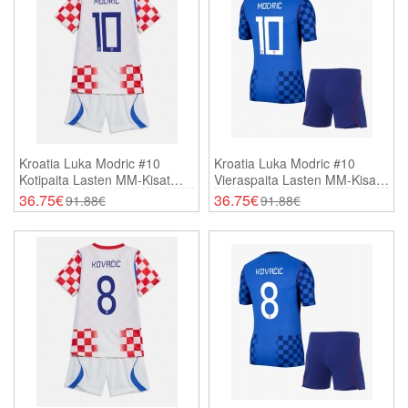
Kroatia Luka Modric #10
Kroatia Luka Modric #10
Kotipaita Lasten MM-Kisat
Vieraspaita Lasten MM-Kisat
2026 Lyhythihainen (+
2026 Lyhythihainen (+
36.75€
36.75€
91.88€
91.88€
Shortsit)
Shortsit)