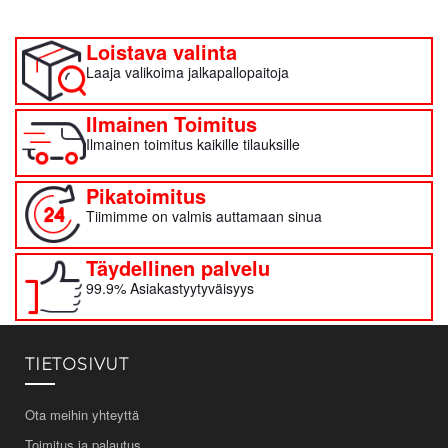
Loistava valinta
Laaja valikoima jalkapallopaitoja
Ilmainen Toimitus
Ilmainen toimitus kaikille tilauksille
Pikatoimitus
Tiimimme on valmis auttamaan sinua
Täydellinen palvelu
99.9% Asiakastyytyväisyys
TIETOSIVUT
Ota meihin yhteyttä
Toimitus ja palautus