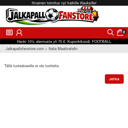
Ilmainen toimitus nyt kaikille tilauksille!
0
󰂩
󰃳
󰂨
󰃠
Hanki
10%
alennusta yli
70 €
, Kuponkikoodi:
FOOTBALL
Jalkapallofanstore.com
Italia Maalivahdin
Tällä tuotealueella ei ole tuotteita.
JATKA