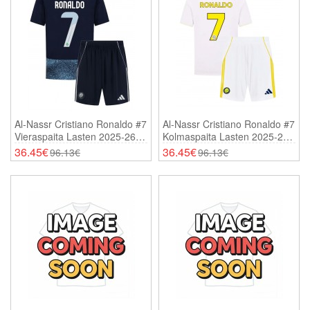
Al-Nassr Cristiano Ronaldo #7
Al-Nassr Cristiano Ronaldo #7
Vieraspaita Lasten 2025-26
Kolmaspaita Lasten 2025-26
Lyhythihainen (+ Shortsit)
Lyhythihainen (+ Shortsit)
36.45€
36.45€
96.13€
96.13€