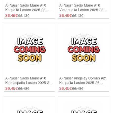
Al-Nassr Sadio Mane #10
Al-Nassr Sadio Mane #10
Kotipaita Lasten 2025-26
Vieraspaita Lasten 2025-26
Lyhythihainen (+ Shortsit)
Lyhythihainen (+ Shortsit)
36.45€
36.45€
96.13€
96.13€
Al-Nassr Sadio Mane #10
Al-Nassr Kingsley Coman #21
Kolmaspaita Lasten 2025-26
Kotipaita Lasten 2025-26
Lyhythihainen (+ Shortsit)
Lyhythihainen (+ Shortsit)
36.45€
36.45€
96.13€
96.13€