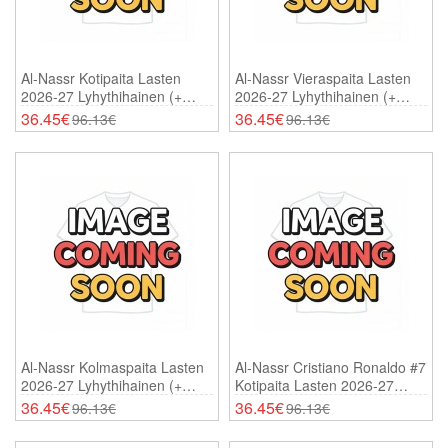
Al-Nassr Kotipaita Lasten
Al-Nassr Vieraspaita Lasten
2026-27 Lyhythihainen (+
2026-27 Lyhythihainen (+
Shortsit)
Shortsit)
36.45€
36.45€
96.13€
96.13€
Al-Nassr Kolmaspaita Lasten
Al-Nassr Cristiano Ronaldo #7
2026-27 Lyhythihainen (+
Kotipaita Lasten 2026-27
Shortsit)
Lyhythihainen (+ Shortsit)
36.45€
36.45€
96.13€
96.13€