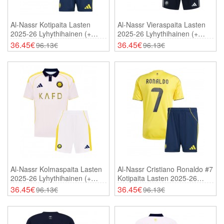
Al-Nassr Kotipaita Lasten
Al-Nassr Vieraspaita Lasten
2025-26 Lyhythihainen (+
2025-26 Lyhythihainen (+
Shortsit)
Shortsit)
36.45€
36.45€
96.13€
96.13€
Al-Nassr Kolmaspaita Lasten
Al-Nassr Cristiano Ronaldo #7
2025-26 Lyhythihainen (+
Kotipaita Lasten 2025-26
Shortsit)
Lyhythihainen (+ Shortsit)
36.45€
36.45€
96.13€
96.13€