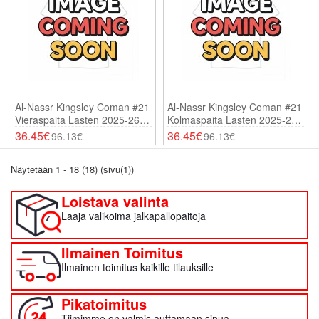
Al-Nassr Kingsley Coman #21
Al-Nassr Kingsley Coman #21
Vieraspaita Lasten 2025-26
Kolmaspaita Lasten 2025-26
Lyhythihainen (+ Shortsit)
Lyhythihainen (+ Shortsit)
36.45€
36.45€
96.13€
96.13€
Näytetään 1 - 18 (18) (sivu(1))
Loistava valinta
Laaja valikoima jalkapallopaitoja
Ilmainen Toimitus
Ilmainen toimitus kaikille tilauksille
Pikatoimitus
Tiimimme on valmis auttamaan sinua