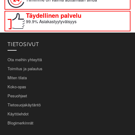
Täydellinen palvelu
99.9% Asiakastyytyväisyys
TIETOSIVUT
Ota meihin yhteyttä
Toimitus ja palautus
Miten tilata
Koko-opas
Pesuohjeet
Tietosuojakäytäntö
Käyttöehdot
Blogimerkinnät