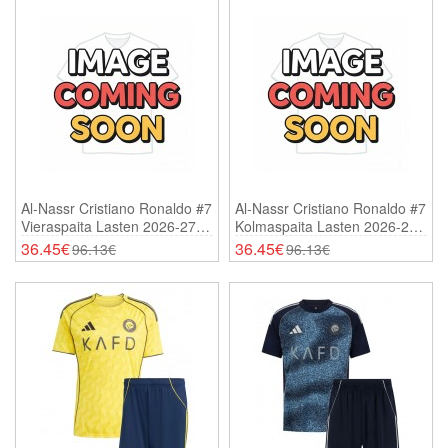
Al-Nassr Cristiano Ronaldo #7
Al-Nassr Cristiano Ronaldo #7
Vieraspaita Lasten 2026-27
Kolmaspaita Lasten 2026-27
Lyhythihainen (+ Shortsit)
Lyhythihainen (+ Shortsit)
36.45€
36.45€
96.13€
96.13€