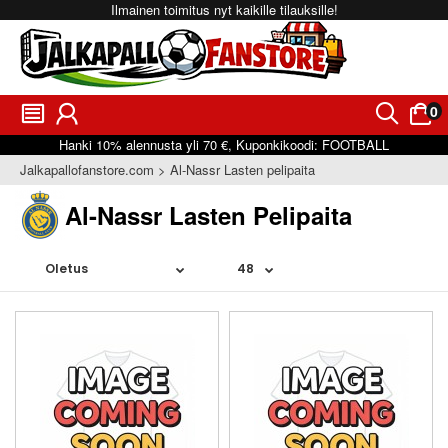
Ilmainen toimitus nyt kaikille tilauksille!
0
󰂩
󰃳
󰂨
󰃠
Hanki
10%
alennusta yli
70 €
, Kuponkikoodi:
FOOTBALL
Jalkapallofanstore.com
Al-Nassr Lasten pelipaita
Al-Nassr Lasten Pelipaita