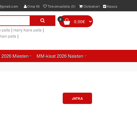
e@gmail.com
Oma tili
Toivomuslista (0)
Ostoskori
Kassa
0
0.00€
|
|
 paita
Harry Kane paita
|
gham paita
 2026 Miesten
MM-kisat 2026 Naisten
JATKA