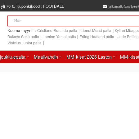
 yli
70 €
, Kuponkikoodi:
FOOTBALL
jalkapallofanstor
Kuuma myynti :
|
|
Cristiano Ronaldo paita
Lionel Messi paita
Kylian Mbappe
|
|
|
Bukayo Saka paita
Lamine Yamal paita
Erling Haaland paita
Jude Bellin
|
Vinicius Junior paita
joukkuepaita
Maalivahdin
MM-kisat 2026 Lasten
MM-kisat