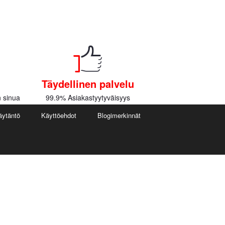
Täydellinen palvelu
 sinua
99.9% Asiakastyytyväisyys
äytäntö
Käyttöehdot
Blogimerkinnät