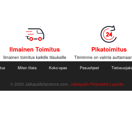
Ilmainen Toimitus
Pikatoimitus
Ilmainen toimitus kaikille tilauksille
Tiimimme on valmis auttamaan
utus
Miten tilata
Koko-opas
Pesuohjeet
Tietosuojak
© 2026 Jalkapallofanstore.com.
Jalkapallo Pelipaidat Lapsille
.