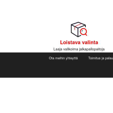
Loistava valinta
Laaja valikoima jalkapallopaitoja
Ota meihin yhteyttä
Toimitus ja pala