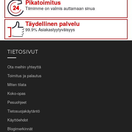
Pikatoimitus
Tiimimme on valmis auttamaan sinua
Täydellinen palvelu
99.9% Asiakastyytyväisyys
TIETOSIVUT
Ota meihin yhteyttä
Toimitus ja palautus
Miten tilata
Koko-opas
Pesuohjeet
Tietosuojakäytäntö
Käyttöehdot
Blogimerkinnät