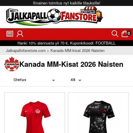
Ilmainen toimitus nyt kaikille tilauksille!
0
󰂩
󰃳
󰂨
󰃠
Hanki
10%
alennusta yli
70 €
, Kuponkikoodi:
FOOTBALL
Jalkapallofanstore.com
Kanada MM-kisat 2026 Naisten
Kanada MM-Kisat 2026 Naisten