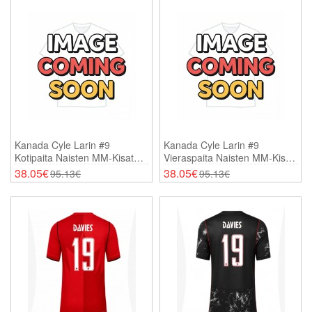
Kanada Cyle Larin #9
Kanada Cyle Larin #9
Kotipaita Naisten MM-Kisat
Vieraspaita Naisten MM-Kisat
2026 Lyhythihainen
2026 Lyhythihainen
38.05€
38.05€
95.13€
95.13€