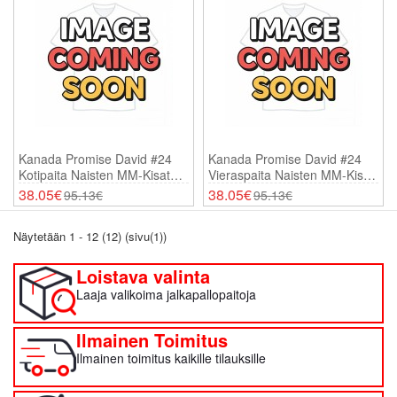
Kanada Promise David #24
Kanada Promise David #24
Kotipaita Naisten MM-Kisat
Vieraspaita Naisten MM-Kisat
2026 Lyhythihainen
2026 Lyhythihainen
38.05€
38.05€
95.13€
95.13€
Näytetään 1 - 12 (12) (sivu(1))
Loistava valinta
Laaja valikoima jalkapallopaitoja
Ilmainen Toimitus
Ilmainen toimitus kaikille tilauksille