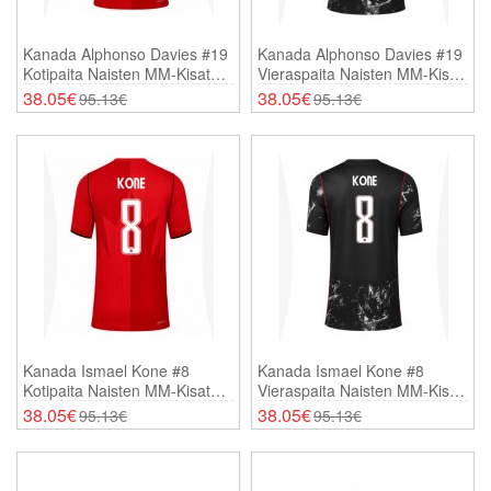
Kanada Alphonso Davies #19
Kanada Alphonso Davies #19
Kotipaita Naisten MM-Kisat
Vieraspaita Naisten MM-Kisat
2026 Lyhythihainen
2026 Lyhythihainen
38.05€
38.05€
95.13€
95.13€
Kanada Ismael Kone #8
Kanada Ismael Kone #8
Kotipaita Naisten MM-Kisat
Vieraspaita Naisten MM-Kisat
2026 Lyhythihainen
2026 Lyhythihainen
38.05€
38.05€
95.13€
95.13€