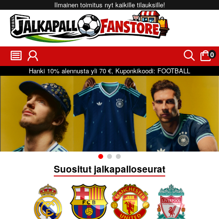
Ilmainen toimitus nyt kaikille tilauksille!
0
󰂩
󰃳
󰂨
󰃠
Hanki
10%
alennusta yli
70 €
, Kuponkikoodi:
FOOTBALL
Suositut jalkapalloseurat