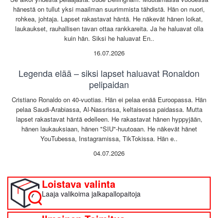
hänestä on tullut yksi maailman suurimmista tähdistä. Hän on nuori,
rohkea, johtaja. Lapset rakastavat häntä. He näkevät hänen loikat,
laukaukset, rauhallisen tavan ottaa rankkareita. Ja he haluavat olla
kuin hän. Siksi he haluavat En..
16.07.2026
Legenda elää – siksi lapset haluavat Ronaldon
pelipaidan
Cristiano Ronaldo on 40-vuotias. Hän ei pelaa enää Euroopassa. Hän
pelaa Saudi-Arabiassa, Al-Nassrissa, keltaisessa paidassa. Mutta
lapset rakastavat häntä edelleen. He rakastavat hänen hyppyjään,
hänen laukauksiaan, hänen "SIU"-huutoaan. He näkevät hänet
YouTubessa, Instagramissa, TikTokissa. Hän e..
04.07.2026
Loistava valinta
Laaja valikoima jalkapallopaitoja