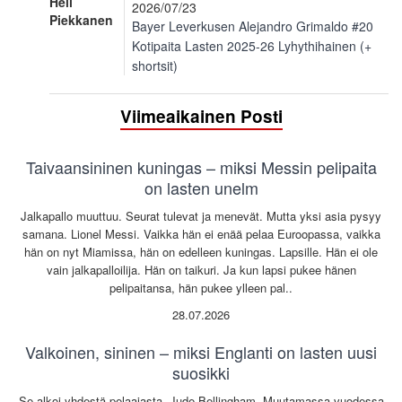
Heli
2026/07/23
Piekkanen
Bayer Leverkusen Alejandro Grimaldo #20
Kotipaita Lasten 2025-26 Lyhythihainen (+
shortsit)
Viimeaikainen Posti
Taivaansininen kuningas – miksi Messin pelipaita
on lasten unelm
Jalkapallo muuttuu. Seurat tulevat ja menevät. Mutta yksi asia pysyy
samana. Lionel Messi. Vaikka hän ei enää pelaa Euroopassa, vaikka
hän on nyt Miamissa, hän on edelleen kuningas. Lapsille. Hän ei ole
vain jalkapalloilija. Hän on taikuri. Ja kun lapsi pukee hänen
pelipaitansa, hän pukee ylleen pal..
28.07.2026
Valkoinen, sininen – miksi Englanti on lasten uusi
suosikki
Se alkoi yhdestä pelaajasta. Jude Bellingham. Muutamassa vuodessa