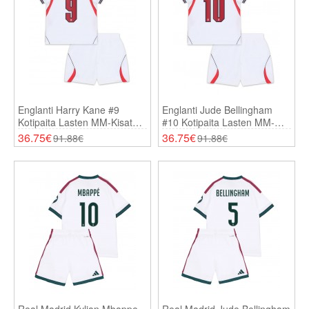
Englanti Harry Kane #9
Englanti Jude Bellingham
Kotipaita Lasten MM-Kisat
#10 Kotipaita Lasten MM-
2026 Lyhythihainen (+
Kisat 2026 Lyhythihainen (+
36.75€
36.75€
91.88€
91.88€
Shortsit)
Shortsit)