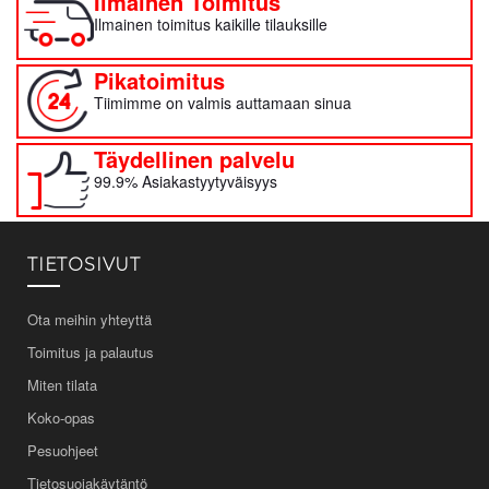
Ilmainen Toimitus
Ilmainen toimitus kaikille tilauksille
Pikatoimitus
Tiimimme on valmis auttamaan sinua
Täydellinen palvelu
99.9% Asiakastyytyväisyys
TIETOSIVUT
Ota meihin yhteyttä
Toimitus ja palautus
Miten tilata
Koko-opas
Pesuohjeet
Tietosuojakäytäntö