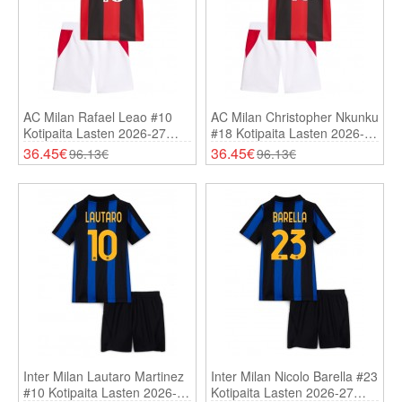
AC Milan Rafael Leao #10
AC Milan Christopher Nkunku
Kotipaita Lasten 2026-27
#18 Kotipaita Lasten 2026-27
Lyhythihainen (+ Shortsit)
Lyhythihainen (+ Shortsit)
36.45€
36.45€
96.13€
96.13€
Inter Milan Lautaro Martinez
Inter Milan Nicolo Barella #23
#10 Kotipaita Lasten 2026-27
Kotipaita Lasten 2026-27