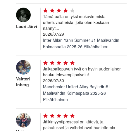
Tämä paita on yksi mukavimmista
urheiluvaatteista, joita olen koskaan
Lauri Järvi
nähnyt...
2026/07/29
Inter Milan Yann Sommer #1 Maalivahdin
Kolmaspaita 2025-26 Pitkähihainen
Jalkapallopuvun tyyli on hyvin uudenlainen
houkuttelevampi palvelu!..
Valtteri
2026/07/30
Inberg
Manchester United Altay Bayindir #1
Maalivahdin Kolmaspaita 2025-26
Pitkähihainen
Jälkimyyntiprosessi on kätevä, ja
palautukset ja vaihdot ovat huolettomia...