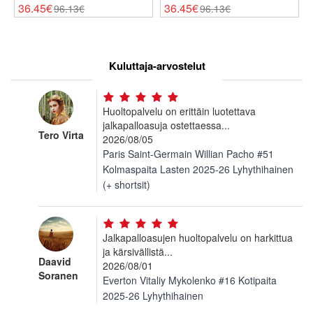
Lyhythihainen (+ Shortsit)
Lyhythihainen (+ Shortsit)
36.45€
36.45€
96.13€
96.13€
Kuluttaja-arvostelut
Huoltopalvelu on erittäin luotettava
jalkapalloasuja ostettaessa...
Tero Virta
2026/08/05
Paris Saint-Germain Willian Pacho #51
Kolmaspaita Lasten 2025-26 Lyhythihainen
(+ shortsit)
Jalkapalloasujen huoltopalvelu on harkittua
ja kärsivällistä...
Daavid
2026/08/01
Soranen
Everton Vitaliy Mykolenko #16 Kotipaita
2025-26 Lyhythihainen