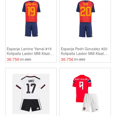
Espanja Lamine Yamal #19
Espanja Pedri Gonzalez #20
Kotipaita Lasten MM-Kisat
Kotipaita Lasten MM-Kisat
2026 Lyhythihainen (+
2026 Lyhythihainen (+
36.75€
36.75€
91.88€
91.88€
Shortsit)
Shortsit)