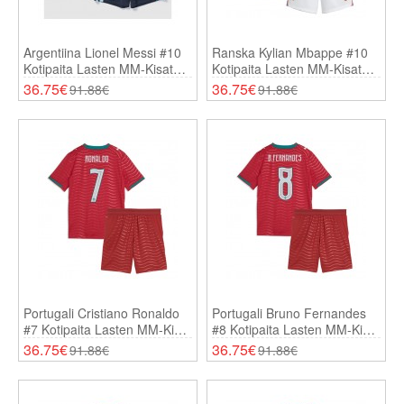
Argentiina Lionel Messi #10
Ranska Kylian Mbappe #10
Kotipaita Lasten MM-Kisat
Kotipaita Lasten MM-Kisat
2026 Lyhythihainen (+
2026 Lyhythihainen (+
36.75€
36.75€
91.88€
91.88€
Shortsit)
Shortsit)
Portugali Cristiano Ronaldo
Portugali Bruno Fernandes
#7 Kotipaita Lasten MM-Kisat
#8 Kotipaita Lasten MM-Kisat
2026 Lyhythihainen (+
2026 Lyhythihainen (+
36.75€
36.75€
91.88€
91.88€
Shortsit)
Shortsit)