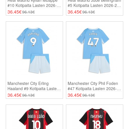
Real Madrid Kylian Mbappe
Real Madrid Jude Bellingham
#10 Kotipaita Lasten 2026-27
#5 Kotipaita Lasten 2026-27
Lyhythihainen (+ Shortsit)
Lyhythihainen (+ Shortsit)
36.45€
36.45€
96.13€
96.13€
Manchester City Erling
Manchester City Phil Foden
Haaland #9 Kotipaita Lasten
#47 Kotipaita Lasten 2026-27
2026-27 Lyhythihainen (+
Lyhythihainen (+ Shortsit)
36.45€
36.45€
96.13€
96.13€
Shortsit)