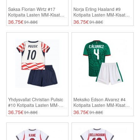
Saksa Florian Wirtz #17
Norja Erling Haaland #9
Kotipaita Lasten MM-Kisat
Kotipaita Lasten MM-Kisat
2026 Lyhythihainen (+
2026 Lyhythihainen (+
36.75€
36.75€
91.88€
91.88€
Shortsit)
Shortsit)
Yhdysvallat Christian Pulisic
Meksiko Edson Alvarez #4
#10 Kotipaita Lasten MM-
Kotipaita Lasten MM-Kisat
Kisat 2026 Lyhythihainen (+
2026 Lyhythihainen (+
36.75€
36.75€
91.88€
91.88€
Shortsit)
Shortsit)