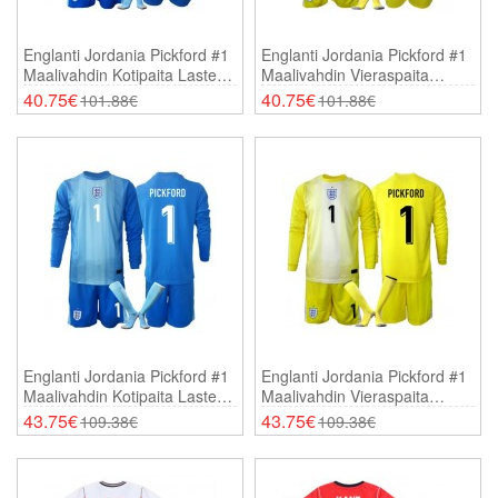
Englanti Jordania Pickford #1
Englanti Jordania Pickford #1
Maalivahdin Kotipaita Lasten
Maalivahdin Vieraspaita
MM-Kisat 2026 Lyhythihainen
Lasten MM-Kisat 2026
40.75€
40.75€
101.88€
101.88€
(+ Shortsit)
Lyhythihainen (+ Shortsit)
Englanti Jordania Pickford #1
Englanti Jordania Pickford #1
Maalivahdin Kotipaita Lasten
Maalivahdin Vieraspaita
MM-Kisat 2026 Pitkähihainen
Lasten MM-Kisat 2026
43.75€
43.75€
109.38€
109.38€
(+ Shortsit)
Pitkähihainen (+ Shortsit)