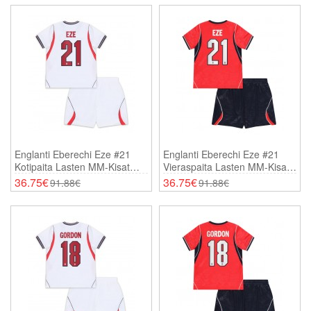
Englanti Eberechi Eze #21
Englanti Eberechi Eze #21
Kotipaita Lasten MM-Kisat
Vieraspaita Lasten MM-Kisat
2026 Lyhythihainen (+
2026 Lyhythihainen (+
36.75€
36.75€
91.88€
91.88€
Shortsit)
Shortsit)