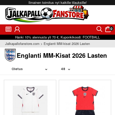
Ilmainen toimitus nyt kaikille tilauksille!
0
󰂩
󰃳
󰂨
󰃠
Hanki
10%
alennusta yli
70 €
, Kuponkikoodi:
FOOTBALL
Jalkapallofanstore.com
Englanti MM-kisat 2026 Lasten
Englanti MM-Kisat 2026 Lasten