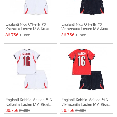
Englanti Nico O'Reilly #3
Englanti Nico O'Reilly #3
Kotipaita Lasten MM-Kisat
Vieraspaita Lasten MM-Kisat
2026 Lyhythihainen (+
2026 Lyhythihainen (+
36.75€
36.75€
91.88€
91.88€
Shortsit)
Shortsit)
Englanti Kobbie Mainoo #16
Englanti Kobbie Mainoo #16
Kotipaita Lasten MM-Kisat
Vieraspaita Lasten MM-Kisat
2026 Lyhythihainen (+
2026 Lyhythihainen (+
36.75€
36.75€
91.88€
91.88€
Shortsit)
Shortsit)