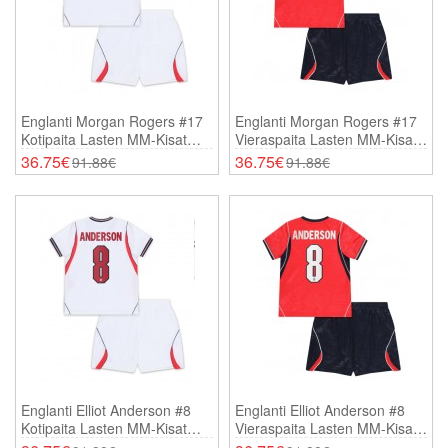
Englanti Morgan Rogers #17
Englanti Morgan Rogers #17
Kotipaita Lasten MM-Kisat
Vieraspaita Lasten MM-Kisat
2026 Lyhythihainen (+
2026 Lyhythihainen (+
36.75€
36.75€
91.88€
91.88€
Shortsit)
Shortsit)
Englanti Elliot Anderson #8
Englanti Elliot Anderson #8
Kotipaita Lasten MM-Kisat
Vieraspaita Lasten MM-Kisat
2026 Lyhythihainen (+
2026 Lyhythihainen (+