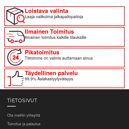
Loistava valinta
Laaja valikoima jalkapallopaitoja
Ilmainen Toimitus
Ilmainen toimitus kaikille tilauksille
Pikatoimitus
Tiimimme on valmis auttamaan sinua
Täydellinen palvelu
99.9% Asiakastyytyväisyys
TIETOSIVUT
Ota meihin yhteyttä
Toimitus ja palautus