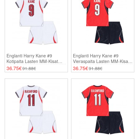
Englanti Harry Kane #9
Englanti Harry Kane #9
Kotipaita Lasten MM-Kisat
Vieraspaita Lasten MM-Kisat
2026 Lyhythihainen (+
2026 Lyhythihainen (+
36.75€
36.75€
91.88€
91.88€
Shortsit)
Shortsit)