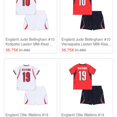
Englanti Jude Bellingham #10
Englanti Jude Bellingham #10
Kotipaita Lasten MM-Kisat
Vieraspaita Lasten MM-Kisat
2026 Lyhythihainen (+
2026 Lyhythihainen (+
36.75€
36.75€
91.88€
91.88€
Shortsit)
Shortsit)
Englanti Ollie Watkins #19
Englanti Ollie Watkins #19