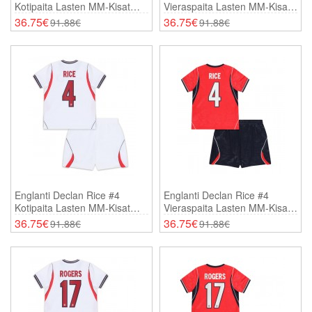
Kotipaita Lasten MM-Kisat
Vieraspaita Lasten MM-Kisat
2026 Lyhythihainen (+
2026 Lyhythihainen (+
36.75€
36.75€
91.88€
91.88€
Shortsit)
Shortsit)
Englanti Declan Rice #4
Englanti Declan Rice #4
Kotipaita Lasten MM-Kisat
Vieraspaita Lasten MM-Kisat
2026 Lyhythihainen (+
2026 Lyhythihainen (+
36.75€
36.75€
91.88€
91.88€
Shortsit)
Shortsit)