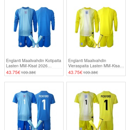
Englanti Maalivahdin Kotipaita
Englanti Maalivahdin
Lasten MM-Kisat 2026
Vieraspaita Lasten MM-Kisat
Pitkähihainen (+ Shortsit)
2026 Pitkähihainen (+
43.75€
43.75€
109.38€
109.38€
Shortsit)