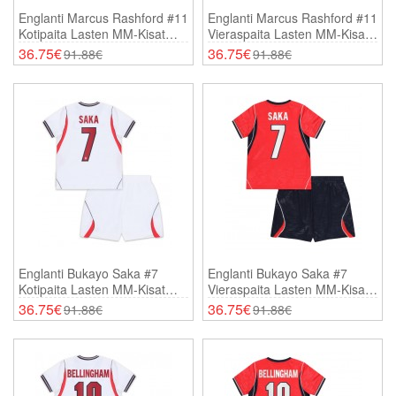
Englanti Marcus Rashford #11
Englanti Marcus Rashford #11
Kotipaita Lasten MM-Kisat
Vieraspaita Lasten MM-Kisat
2026 Lyhythihainen (+
2026 Lyhythihainen (+
36.75€
36.75€
91.88€
91.88€
Shortsit)
Shortsit)
Englanti Bukayo Saka #7
Englanti Bukayo Saka #7
Kotipaita Lasten MM-Kisat
Vieraspaita Lasten MM-Kisat
2026 Lyhythihainen (+
2026 Lyhythihainen (+
36.75€
36.75€
91.88€
91.88€
Shortsit)
Shortsit)