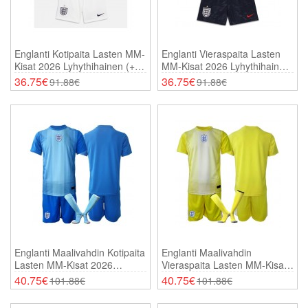
Englanti Kotipaita Lasten MM-
Englanti Vieraspaita Lasten
Kisat 2026 Lyhythihainen (+
MM-Kisat 2026 Lyhythihainen
Shortsit)
(+ Shortsit)
36.75€
36.75€
91.88€
91.88€
Englanti Maalivahdin Kotipaita
Englanti Maalivahdin
Lasten MM-Kisat 2026
Vieraspaita Lasten MM-Kisat
Lyhythihainen (+ Shortsit)
2026 Lyhythihainen (+
40.75€
40.75€
101.88€
101.88€
Shortsit)