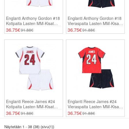
Englanti Anthony Gordon #18
Englanti Anthony Gordon #18
Kotipaita Lasten MM-Kisat
Vieraspaita Lasten MM-Kisat
2026 Lyhythihainen (+
2026 Lyhythihainen (+
36.75€
36.75€
91.88€
91.88€
Shortsit)
Shortsit)
Englanti Reece James #24
Englanti Reece James #24
Kotipaita Lasten MM-Kisat
Vieraspaita Lasten MM-Kisat
2026 Lyhythihainen (+
2026 Lyhythihainen (+
36.75€
36.75€
91.88€
91.88€
Shortsit)
Shortsit)
Näytetään 1 - 38 (38) (sivu(1))