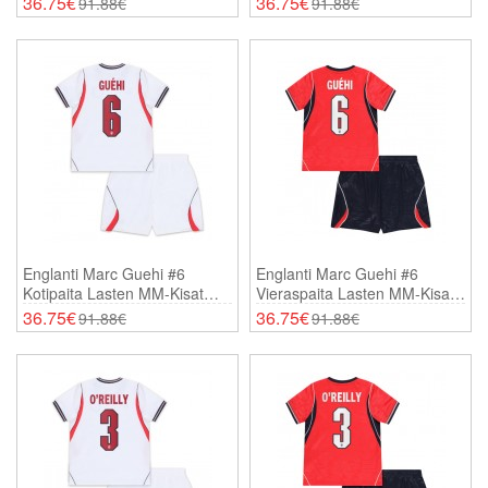
36.75€
36.75€
91.88€
91.88€
Shortsit)
Shortsit)
Englanti Marc Guehi #6
Englanti Marc Guehi #6
Kotipaita Lasten MM-Kisat
Vieraspaita Lasten MM-Kisat
2026 Lyhythihainen (+
2026 Lyhythihainen (+
36.75€
36.75€
91.88€
91.88€
Shortsit)
Shortsit)