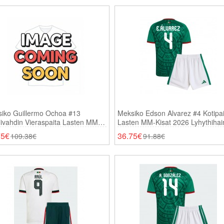
iko Guillermo Ochoa #13
Meksiko Edson Alvarez #4 Kotipai
ivahdin Vieraspaita Lasten MM-
Lasten MM-Kisat 2026 Lyhythiha
t 2026 Pitkähihainen (+ Shortsit)
(+ Shortsit)
75€
36.75€
109.38€
91.88€