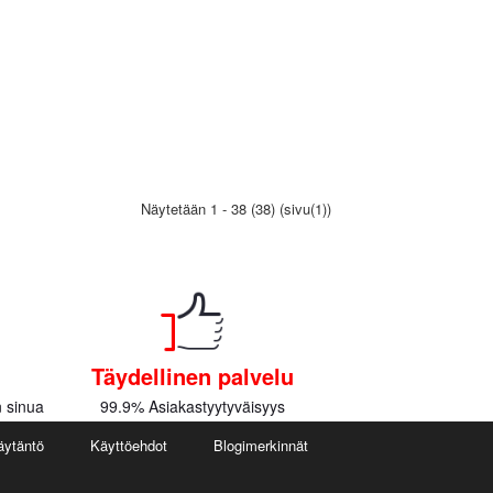
Näytetään 1 - 38 (38) (sivu(1))
Täydellinen palvelu
 sinua
99.9% Asiakastyytyväisyys
äytäntö
Käyttöehdot
Blogimerkinnät