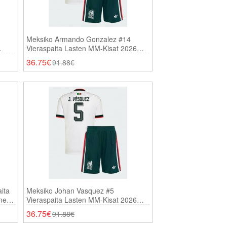
Meksiko Armando Gonzalez #14
Vieraspaita Lasten MM-Kisat 2026
Lyhythihainen (+ Shortsit)
36.75€
91.88€
ita
Meksiko Johan Vasquez #5
inen
Vieraspaita Lasten MM-Kisat 2026
Lyhythihainen (+ Shortsit)
36.75€
91.88€