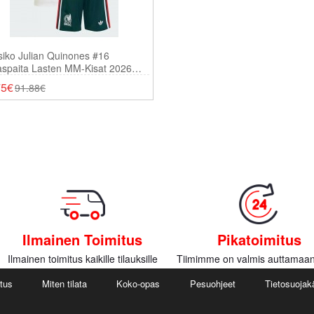
iko Julian Quinones #16
aspaita Lasten MM-Kisat 2026
thihainen (+ Shortsit)
75€
91.88€
Ilmainen Toimitus
Pikatoimitus
Ilmainen toimitus kaikille tilauksille
Tiimimme on valmis auttamaan
utus
Miten tilata
Koko-opas
Pesuohjeet
Tietosuojak