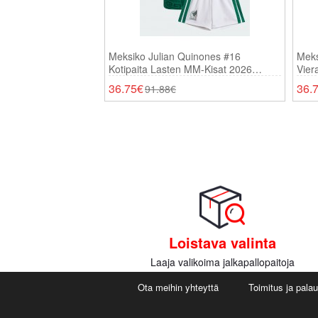
Meksiko Julian Quinones #16
Meks
Kotipaita Lasten MM-Kisat 2026
Vier
Lyhythihainen (+ Shortsit)
Lyhy
36.75€
36.
91.88€
Loistava valinta
Laaja valikoima jalkapallopaitoja
Ota meihin yhteyttä
Toimitus ja pala