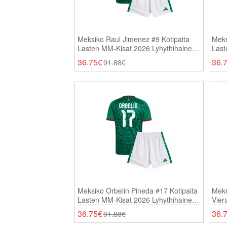
Meksiko Raul Jimenez #9 Kotipaita
Meks
Lasten MM-Kisat 2026 Lyhythihainen
Last
(+ Shortsit)
(+ Sh
36.75€
36.
91.88€
Meksiko Orbelin Pineda #17 Kotipaita
Meks
Lasten MM-Kisat 2026 Lyhythihainen
Vier
(+ Shortsit)
Lyhy
36.75€
36.
91.88€