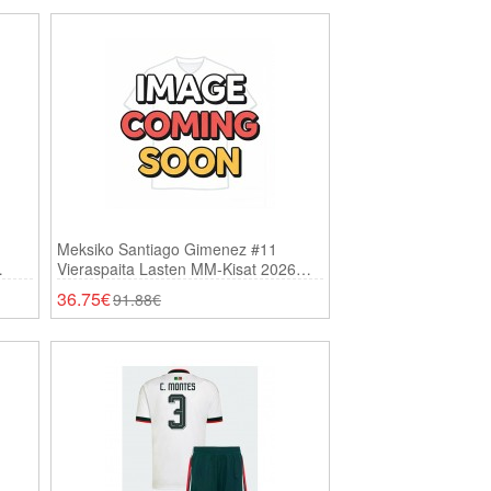
Meksiko Santiago Gimenez #11
Vieraspaita Lasten MM-Kisat 2026
Lyhythihainen (+ Shortsit)
36.75€
91.88€