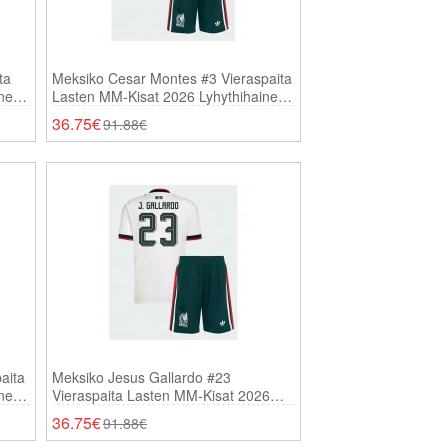
ta
Meksiko Cesar Montes #3 Vieraspaita
inen
Lasten MM-Kisat 2026 Lyhythihainen
(+ Shortsit)
36.75€
91.88€
aita
Meksiko Jesus Gallardo #23
inen
Vieraspaita Lasten MM-Kisat 2026
Lyhythihainen (+ Shortsit)
36.75€
91.88€