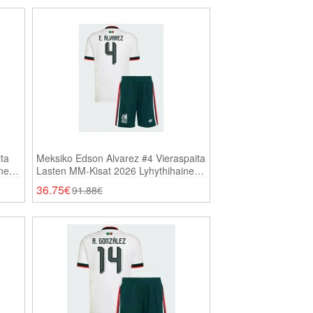
ta
Meksiko Edson Alvarez #4 Vieraspaita
inen
Lasten MM-Kisat 2026 Lyhythihainen
(+ Shortsit)
36.75€
91.88€