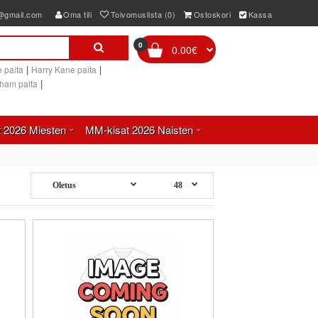
e@gmail.com
Oma tili
Toivomuslista (0)
Ostoskori
Kassa
0
0.00€
|
|
 paita
Harry Kane paita
|
gham paita
 2026 Miesten
MM-kisat 2026 Naisten