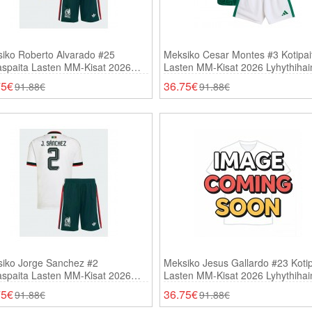
iko Roberto Alvarado #25
Meksiko Cesar Montes #3 Kotipai
aspaita Lasten MM-Kisat 2026
Lasten MM-Kisat 2026 Lyhythiha
thihainen (+ Shortsit)
(+ Shortsit)
75€
36.75€
91.88€
91.88€
iko Jorge Sanchez #2
Meksiko Jesus Gallardo #23 Kotip
aspaita Lasten MM-Kisat 2026
Lasten MM-Kisat 2026 Lyhythiha
thihainen (+ Shortsit)
(+ Shortsit)
75€
36.75€
91.88€
91.88€