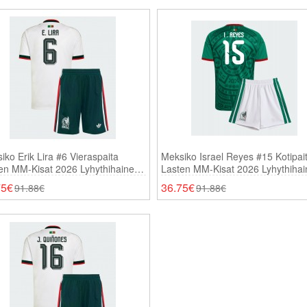
iko Erik Lira #6 Vieraspaita
Meksiko Israel Reyes #15 Kotipai
en MM-Kisat 2026 Lyhythihainen
Lasten MM-Kisat 2026 Lyhythiha
ortsit)
(+ Shortsit)
75€
36.75€
91.88€
91.88€