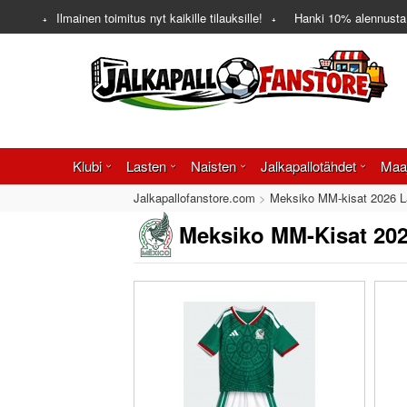
Ilmainen toimitus nyt kaikille tilauksille!
Hanki
10%
alennusta
Klubi
Lasten
Naisten
Jalkapallotähdet
Maa
Jalkapallofanstore.com
Meksiko MM-kisat 2026 L
Meksiko MM-Kisat 202