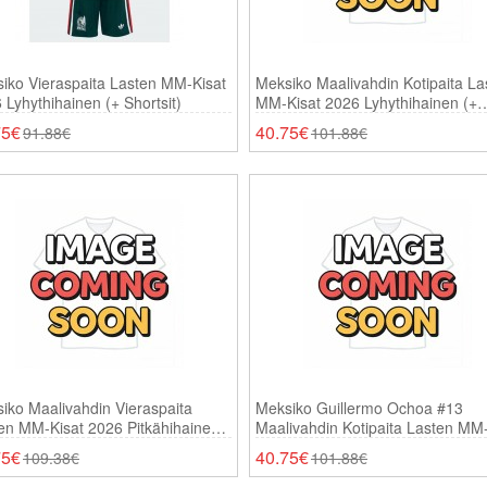
iko Vieraspaita Lasten MM-Kisat
Meksiko Maalivahdin Kotipaita La
 Lyhythihainen (+ Shortsit)
MM-Kisat 2026 Lyhythihainen (+
Shortsit)
75€
40.75€
91.88€
101.88€
iko Maalivahdin Vieraspaita
Meksiko Guillermo Ochoa #13
en MM-Kisat 2026 Pitkähihainen
Maalivahdin Kotipaita Lasten MM
ortsit)
Kisat 2026 Lyhythihainen (+ Short
75€
40.75€
109.38€
101.88€