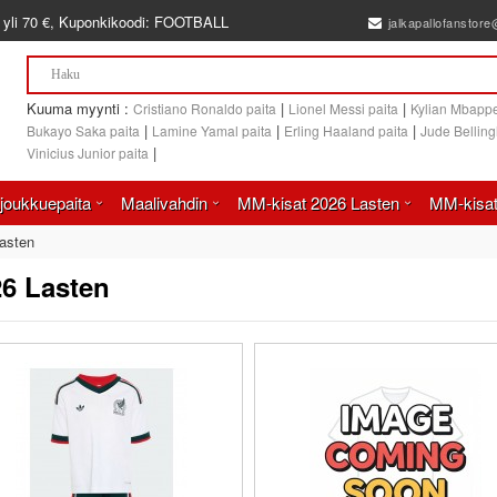
 yli
70 €
, Kuponkikoodi:
FOOTBALL
jalkapallofanstor
Kuuma myynti :
|
|
Cristiano Ronaldo paita
Lionel Messi paita
Kylian Mbappe
|
|
|
Bukayo Saka paita
Lamine Yamal paita
Erling Haaland paita
Jude Bellin
|
Vinicius Junior paita
joukkuepaita
Maalivahdin
MM-kisat 2026 Lasten
MM-kisat
asten
6 Lasten