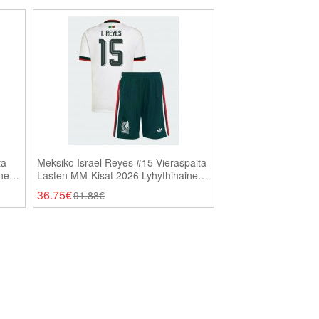
ta
Meksiko Israel Reyes #15 Vieraspaita
inen
Lasten MM-Kisat 2026 Lyhythihainen
(+ Shortsit)
36.75€
91.88€