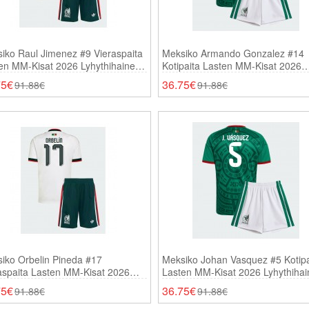
iko Raul Jimenez #9 Vieraspaita
Meksiko Armando Gonzalez #14
en MM-Kisat 2026 Lyhythihainen
Kotipaita Lasten MM-Kisat 2026
ortsit)
Lyhythihainen (+ Shortsit)
75€
36.75€
91.88€
91.88€
iko Orbelin Pineda #17
Meksiko Johan Vasquez #5 Kotipa
aspaita Lasten MM-Kisat 2026
Lasten MM-Kisat 2026 Lyhythiha
thihainen (+ Shortsit)
(+ Shortsit)
75€
36.75€
91.88€
91.88€