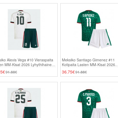
iko Alexis Vega #10 Vieraspaita
Meksiko Santiago Gimenez #11
en MM-Kisat 2026 Lyhythihainen
Kotipaita Lasten MM-Kisat 2026
ortsit)
Lyhythihainen (+ Shortsit)
75€
36.75€
91.88€
91.88€