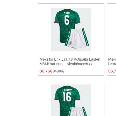
Meksiko Erik Lira #6 Kotipaita Lasten
Meks
MM-Kisat 2026 Lyhythihainen (+
Last
Shortsit)
(+ Sh
36.75€
36.
91.88€