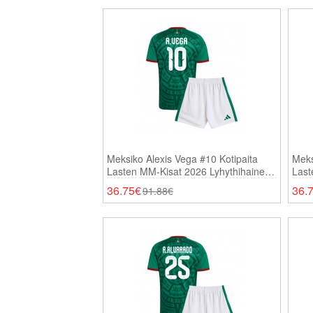
Meksiko Alexis Vega #10 Kotipaita
Meks
Lasten MM-Kisat 2026 Lyhythihainen
Last
(+ Shortsit)
(+ Sh
36.75€
36.
91.88€