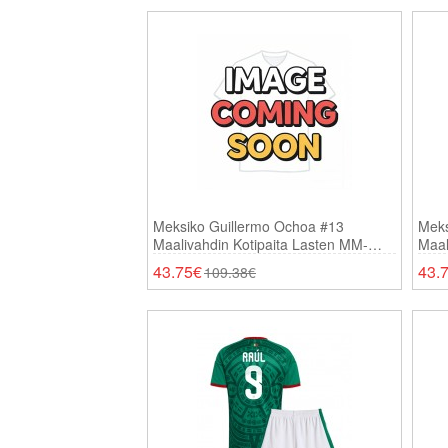
Meksiko Guillermo Ochoa #13
Meks
Maalivahdin Kotipaita Lasten MM-
Maal
Kisat 2026 Pitkähihainen (+ Shortsit)
Kisa
43.75€
43.
109.38€