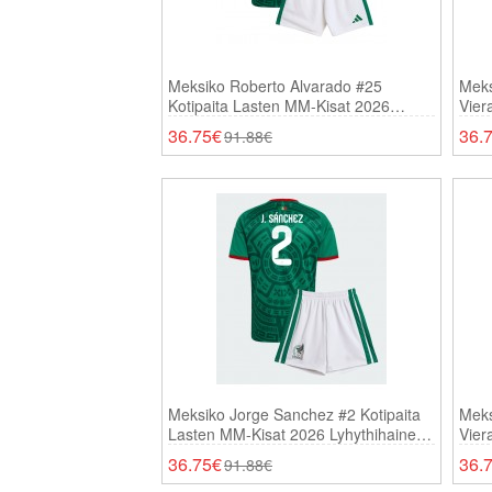
Meksiko Roberto Alvarado #25
Meks
Kotipaita Lasten MM-Kisat 2026
Vier
Lyhythihainen (+ Shortsit)
Lyhy
36.75€
36.
91.88€
Meksiko Jorge Sanchez #2 Kotipaita
Meks
Lasten MM-Kisat 2026 Lyhythihainen
Vier
(+ Shortsit)
Lyhy
36.75€
36.
91.88€