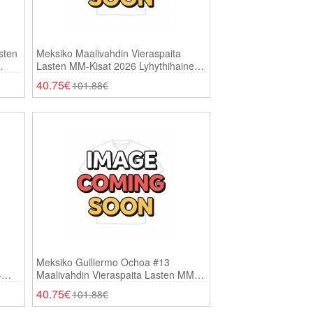
sten
Meksiko Maalivahdin Vieraspaita
Lasten MM-Kisat 2026 Lyhythihainen
(+ Shortsit)
40.75€
101.88€
Meksiko Guillermo Ochoa #13
-
Maalivahdin Vieraspaita Lasten MM-
sit)
Kisat 2026 Lyhythihainen (+ Shortsit)
40.75€
101.88€