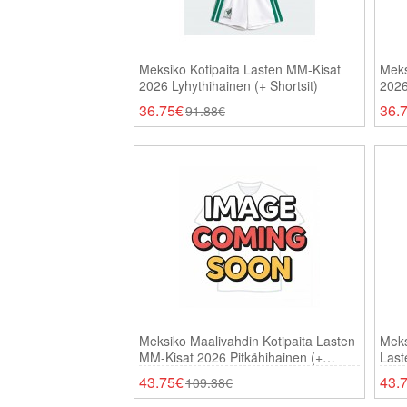
Meksiko Kotipaita Lasten MM-Kisat
Meks
2026 Lyhythihainen (+ Shortsit)
2026
36.75€
36.
91.88€
Meksiko Maalivahdin Kotipaita Lasten
Meks
MM-Kisat 2026 Pitkähihainen (+
Last
Shortsit)
(+ Sh
43.75€
43.
109.38€