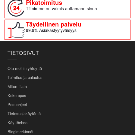
Pikatoimitus
Tiimimme on valmis auttamaan sinua
Täydellinen palvelu
99.9% Asiakastyytyväisyys
TIETOSIVUT
Ota meihin yhteyttä
Toimitus ja palautus
Miten tilata
Koko-opas
Pesuohjeet
Tietosuojakäytäntö
Käyttöehdot
Blogimerkinnät