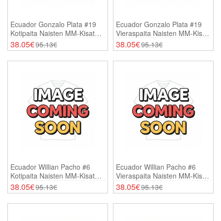
Ecuador Gonzalo Plata #19
Ecuador Gonzalo Plata #19
Kotipaita Naisten MM-Kisat
Vieraspaita Naisten MM-Kisat
2026 Lyhythihainen
2026 Lyhythihainen
38.05€
38.05€
95.13€
95.13€
Ecuador Willian Pacho #6
Ecuador Willian Pacho #6
Kotipaita Naisten MM-Kisat
Vieraspaita Naisten MM-Kisat
2026 Lyhythihainen
2026 Lyhythihainen
38.05€
38.05€
95.13€
95.13€