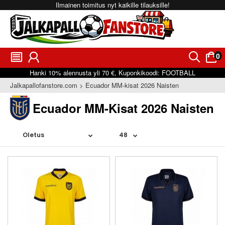
Ilmainen toimitus nyt kaikille tilauksille!
0
󰂩
󰃳
󰂨
󰃠
Hanki
10%
alennusta yli
70 €
, Kuponkikoodi:
FOOTBALL
Jalkapallofanstore.com
Ecuador MM-kisat 2026 Naisten
Ecuador MM-Kisat 2026 Naisten