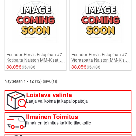
Ecuador Pervis Estupinan #7
Ecuador Pervis Estupinan #7
Kotipaita Naisten MM-Kisat
Vieraspaita Naisten MM-Kisat
2026 Lyhythihainen
2026 Lyhythihainen
38.05€
38.05€
95.13€
95.13€
Näytetään 1 - 12 (12) (sivu(1))
Loistava valinta
Laaja valikoima jalkapallopaitoja
Ilmainen Toimitus
Ilmainen toimitus kaikille tilauksille