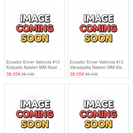
Ecuador Enner Valencia #13
Ecuador Enner Valencia #13
Kotipaita Naisten MM-Kisat
Vieraspaita Naisten MM-Kisat
2026 Lyhythihainen
2026 Lyhythihainen
38.05€
38.05€
95.13€
95.13€