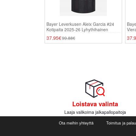
Bayer Leverkusen Aleix Garcia #24
Baye
Kotipaita 2025-26 Lyhythihainen
Vier
37.95€
37.
99.88€
Loistava valinta
Laaja valikoima jalkapallopaitoja
Ota meihin yhteyttä
Toimitus ja pala