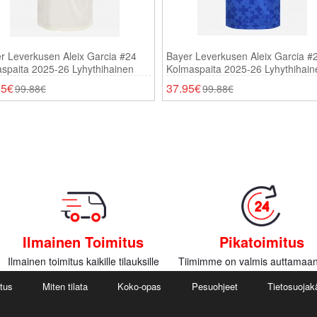
r Leverkusen Aleix Garcia #24
Bayer Leverkusen Aleix Garcia #
aspaita 2025-26 Lyhythihainen
Kolmaspaita 2025-26 Lyhythihain
95€
37.95€
99.88€
99.88€
Ilmainen Toimitus
Pikatoimitus
Ilmainen toimitus kaikille tilauksille
Tiimimme on valmis auttamaan
utus
Miten tilata
Koko-opas
Pesuohjeet
Tietosuojak