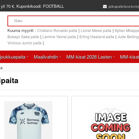
 yli
70 €
, Kuponkikoodi:
FOOTBALL
jalkapallofanstor
Kuuma myynti :
|
|
Cristiano Ronaldo paita
Lionel Messi paita
Kylian Mbappe
|
|
|
Bukayo Saka paita
Lamine Yamal paita
Erling Haaland paita
Jude Bellin
|
Vinicius Junior paita
joukkuepaita
Maalivahdin
MM-kisat 2026 Lasten
MM-kisat
ta
paita