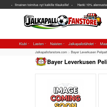
Ilmainen toimitus nyt kaikille tilauksille!
Hanki
10%
alennusta
Klubi
Lasten
Naisten
Jalkapallotähdet
Maa
Jalkapallofanstore.com
Bayer Leverkusen Pelipai
Bayer Leverkusen Peli