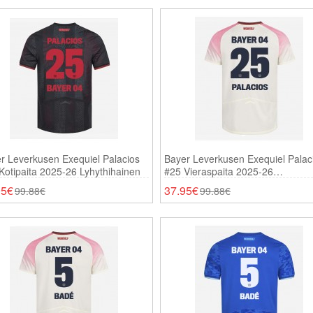
r Leverkusen Exequiel Palacios
Bayer Leverkusen Exequiel Palac
Kotipaita 2025-26 Lyhythihainen
#25 Vieraspaita 2025-26
Lyhythihainen
95€
37.95€
99.88€
99.88€