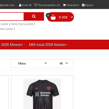
e@gmail.com
Oma tili
Toivomuslista (0)
Ostoskori
Kassa
0
0.00€
|
|
 paita
Harry Kane paita
|
gham paita
 2026 Miesten
MM-kisat 2026 Naisten