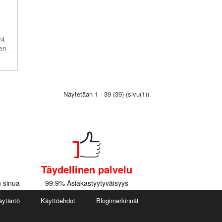
24
en
Näytetään 1 - 39 (39) (sivu(1))
Täydellinen palvelu
 sinua
99.9% Asiakastyytyväisyys
äytäntö
Käyttöehdot
Blogimerkinnät