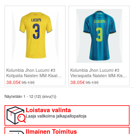
Kolumbia Jhon Lucumi #3
Kolumbia Jhon Lucumi #3
Kotipaita Naisten MM-Kisat
Vieraspaita Naisten MM-Kisat
2026 Lyhythihainen
2026 Lyhythihainen
38.05€
38.05€
95.13€
95.13€
Näytetään 1 - 12 (12) (sivu(1))
Loistava valinta
Laaja valikoima jalkapallopaitoja
Ilmainen Toimitus