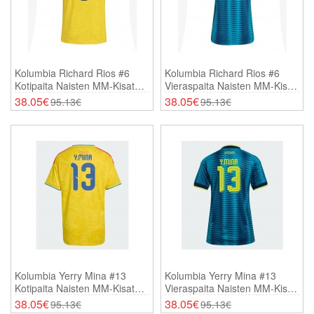
Kolumbia Richard Rios #6
Kolumbia Richard Rios #6
Kotipaita Naisten MM-Kisat
Vieraspaita Naisten MM-Kisat
2026 Lyhythihainen
2026 Lyhythihainen
38.05€
38.05€
95.13€
95.13€
Kolumbia Yerry Mina #13
Kolumbia Yerry Mina #13
Kotipaita Naisten MM-Kisat
Vieraspaita Naisten MM-Kisat
2026 Lyhythihainen
2026 Lyhythihainen
38.05€
38.05€
95.13€
95.13€