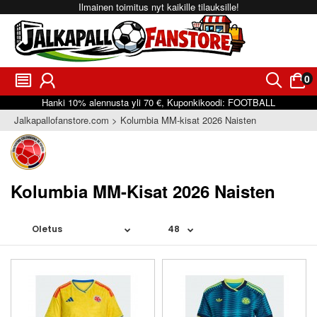
Ilmainen toimitus nyt kaikille tilauksille!
0
󰂩
󰃳
󰂨
󰃠
Hanki
10%
alennusta yli
70 €
, Kuponkikoodi:
FOOTBALL
Jalkapallofanstore.com
Kolumbia MM-kisat 2026 Naisten
Kolumbia MM-Kisat 2026 Naisten