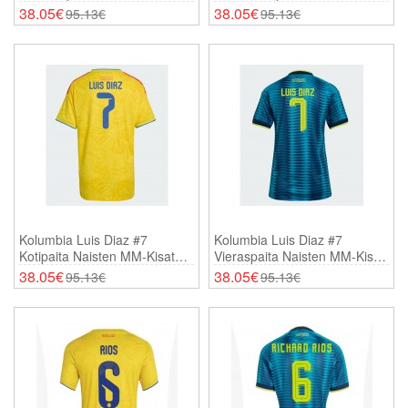
Kisat 2026 Lyhythihainen
Kisat 2026 Lyhythihainen
38.05€
38.05€
95.13€
95.13€
Kolumbia Luis Diaz #7
Kolumbia Luis Diaz #7
Kotipaita Naisten MM-Kisat
Vieraspaita Naisten MM-Kisat
2026 Lyhythihainen
2026 Lyhythihainen
38.05€
38.05€
95.13€
95.13€