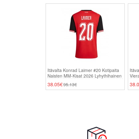
Itävalta Konrad Laimer #20 Kotipaita
Itäv
Naisten MM-Kisat 2026 Lyhythihainen
Vier
Lyhy
38.05€
38.
95.13€