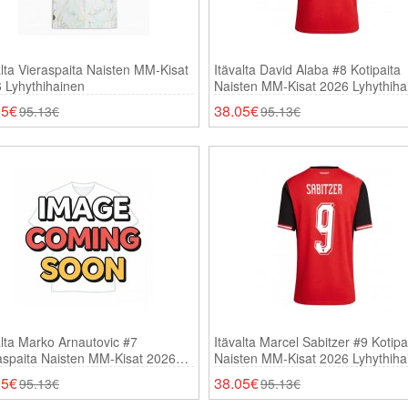
alta Vieraspaita Naisten MM-Kisat
Itävalta David Alaba #8 Kotipaita
 Lyhythihainen
Naisten MM-Kisat 2026 Lyhythiha
05€
38.05€
95.13€
95.13€
alta Marko Arnautovic #7
Itävalta Marcel Sabitzer #9 Kotipa
aspaita Naisten MM-Kisat 2026
Naisten MM-Kisat 2026 Lyhythiha
thihainen
05€
38.05€
95.13€
95.13€