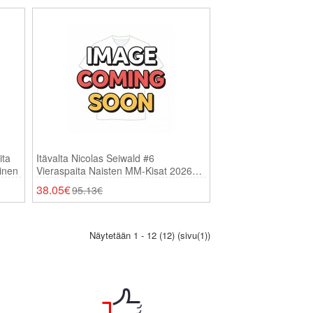
ita
Itävalta Nicolas Seiwald #6
inen
Vieraspaita Naisten MM-Kisat 2026
Lyhythihainen
38.05€
95.13€
Näytetään 1 - 12 (12) (sivu(1))