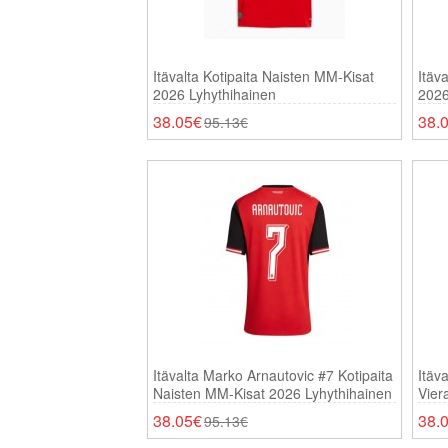
Itävalta Kotipaita Naisten MM-Kisat
Itäv
2026 Lyhythihainen
2026
38.05€
38.
95.13€
Itävalta Marko Arnautovic #7 Kotipaita
Itäv
Naisten MM-Kisat 2026 Lyhythihainen
Vier
Lyhy
38.05€
38.
95.13€