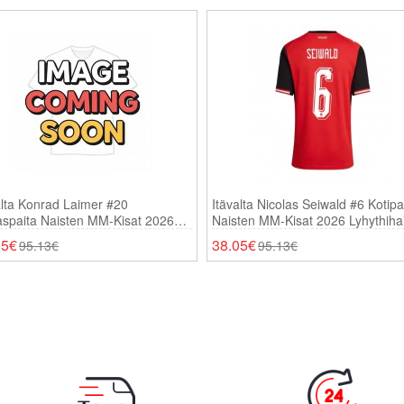
alta Konrad Laimer #20
Itävalta Nicolas Seiwald #6 Kotipa
aspaita Naisten MM-Kisat 2026
Naisten MM-Kisat 2026 Lyhythiha
thihainen
05€
38.05€
95.13€
95.13€