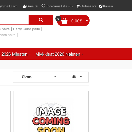
e@gmail.com
Oma tili
Toivomuslista (0)
Ostoskori
Kassa
0
0.00€
|
|
 paita
Harry Kane paita
|
gham paita
 2026 Miesten
MM-kisat 2026 Naisten