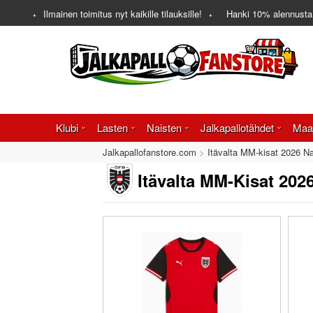
Ilmainen toimitus nyt kaikille tilauksille!
Hanki
10%
alennusta
Klubi
Lasten
Naisten
Jalkapallotähdet
Maa
Jalkapallofanstore.com
Itävalta MM-kisat 2026 Na
Itävalta MM-Kisat 202