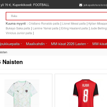
 yli
70 €
, Kuponkikoodi:
FOOTBALL
jalkapallofanstor
Kuuma myynti :
|
|
Cristiano Ronaldo paita
Lionel Messi paita
Kylian Mbappe
|
|
|
Bukayo Saka paita
Lamine Yamal paita
Erling Haaland paita
Jude Bellin
|
Vinicius Junior paita
joukkuepaita
Maalivahdin
MM-kisat 2026 Lasten
MM-kisat
isten
6 Naisten