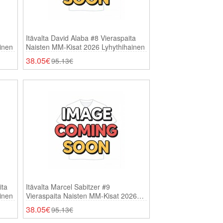
Itävalta David Alaba #8 Vieraspaita
inen
Naisten MM-Kisat 2026 Lyhythihainen
38.05€
95.13€
ita
Itävalta Marcel Sabitzer #9
inen
Vieraspaita Naisten MM-Kisat 2026
Lyhythihainen
38.05€
95.13€