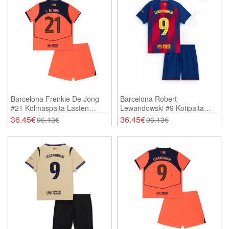
Barcelona Frenkie De Jong
Barcelona Robert
#21 Kolmaspaita Lasten
Lewandowski #9 Kotipaita
2025-26 Lyhythihainen (+
Lasten 2025-26 Lyhythihainen
36.45€
36.45€
96.13€
96.13€
Shortsit)
(+ Shortsit)