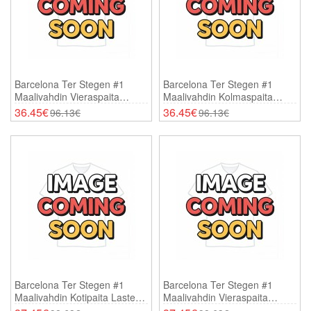
Barcelona Ter Stegen #1
Barcelona Ter Stegen #1
Maalivahdin Vieraspaita
Maalivahdin Kolmaspaita
Lasten 2025-26 Lyhythihainen
Lasten 2025-26 Lyhythihainen
36.45€
36.45€
96.13€
96.13€
(+ Shortsit)
(+ Shortsit)
Barcelona Ter Stegen #1
Barcelona Ter Stegen #1
Maalivahdin Kotipaita Lasten
Maalivahdin Vieraspaita
2025-26 Pitkähihainen (+
Lasten 2025-26 Pitkähihainen