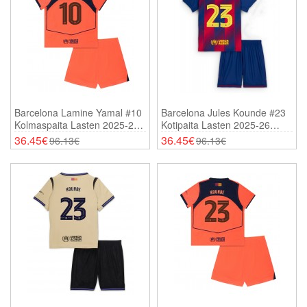
Barcelona Lamine Yamal #10
Barcelona Jules Kounde #23
Kolmaspaita Lasten 2025-26
Kotipaita Lasten 2025-26
Lyhythihainen (+ Shortsit)
Lyhythihainen (+ Shortsit)
36.45€
36.45€
96.13€
96.13€