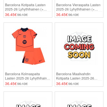
Barcelona Kotipaita Lasten
Barcelona Vieraspaita Lasten
2025-26 Lyhythihainen (+
2025-26 Lyhythihainen (+
Shortsit)
Shortsit)
36.45€
36.45€
96.13€
96.13€
Barcelona Kolmaspaita
Barcelona Maalivahdin
Lasten 2025-26 Lyhythihainen
Kotipaita Lasten 2025-26
(+ Shortsit)
Lyhythihainen (+ Shortsit)
36.45€
36.45€
96.13€
96.13€