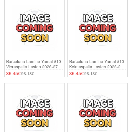
Barcelona Lamine Yamal #10
Barcelona Lamine Yamal #10
Vieraspaita Lasten 2026-27
Kolmaspaita Lasten 2026-27
Lyhythihainen (+ Shortsit)
Lyhythihainen (+ Shortsit)
36.45€
36.45€
96.13€
96.13€