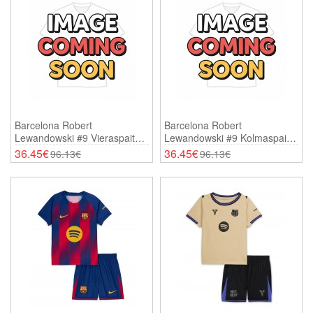
Barcelona Robert
Barcelona Robert
Lewandowski #9 Vieraspaita
Lewandowski #9 Kolmaspaita
Lasten 2026-27 Lyhythihainen
Lasten 2026-27 Lyhythihainen
36.45€
36.45€
96.13€
96.13€
(+ Shortsit)
(+ Shortsit)