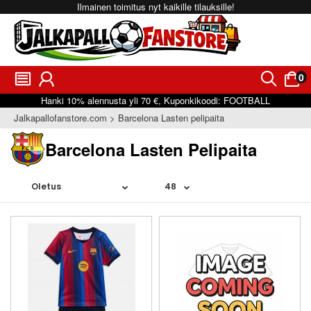
Ilmainen toimitus nyt kaikille tilauksille!
0
󰂩
󰃳
󰂨
󰃠
Hanki
10%
alennusta yli
70 €
, Kuponkikoodi:
FOOTBALL
Jalkapallofanstore.com
Barcelona Lasten pelipaita
Barcelona Lasten Pelipaita