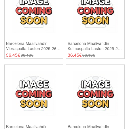
Barcelona Maalivahdin
Barcelona Maalivahdin
Vieraspaita Lasten 2025-26
Kolmaspaita Lasten 2025-26
Lyhythihainen (+ Shortsit)
Lyhythihainen (+ Shortsit)
36.45€
36.45€
96.13€
96.13€
Barcelona Maalivahdin
Barcelona Maalivahdin