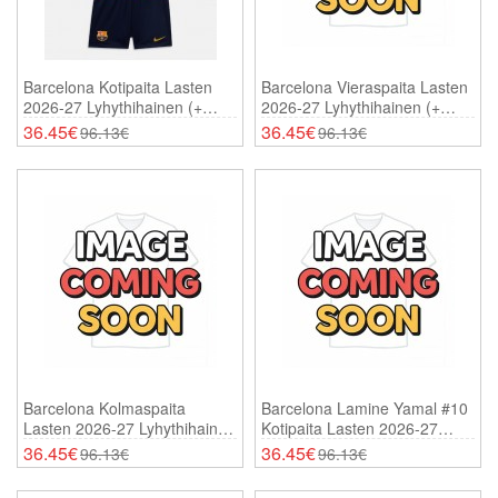
Barcelona Kotipaita Lasten
Barcelona Vieraspaita Lasten
2026-27 Lyhythihainen (+
2026-27 Lyhythihainen (+
Shortsit)
Shortsit)
36.45€
36.45€
96.13€
96.13€
Barcelona Kolmaspaita
Barcelona Lamine Yamal #10
Lasten 2026-27 Lyhythihainen
Kotipaita Lasten 2026-27
(+ Shortsit)
Lyhythihainen (+ Shortsit)
36.45€
36.45€
96.13€
96.13€