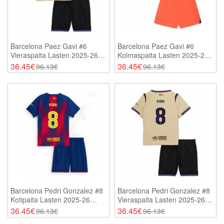
Barcelona Paez Gavi #6
Barcelona Paez Gavi #6
Vieraspaita Lasten 2025-26
Kolmaspaita Lasten 2025-26
Lyhythihainen (+ Shortsit)
Lyhythihainen (+ Shortsit)
36.45€
36.45€
96.13€
96.13€
Barcelona Pedri Gonzalez #8
Barcelona Pedri Gonzalez #8
Kotipaita Lasten 2025-26
Vieraspaita Lasten 2025-26
Lyhythihainen (+ Shortsit)
Lyhythihainen (+ Shortsit)
36.45€
36.45€
96.13€
96.13€