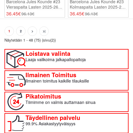
Barcelona Jules Kounde #23
Barcelona Jules Kounde #23
Vieraspaita Lasten 2025-26
Kolmaspaita Lasten 2025-26
Lyhythihainen (+ Shortsit)
Lyhythihainen (+ Shortsit)
36.45€
36.45€
96.13€
96.13€
1
2
>
>|
Näytetään 1 - 48 (75) (sivu(2))
Loistava valinta
Laaja valikoima jalkapallopaitoja
Ilmainen Toimitus
Ilmainen toimitus kaikille tilauksille
Pikatoimitus
Tiimimme on valmis auttamaan sinua
Täydellinen palvelu
99.9% Asiakastyytyväisyys