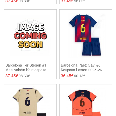
37.45€
37.45€
98.63€
98.63€
Shortsit)
(+ Shortsit)
Barcelona Ter Stegen #1
Barcelona Paez Gavi #6
Maalivahdin Kolmaspaita
Kotipaita Lasten 2025-26
Lasten 2025-26 Pitkähihainen
Lyhythihainen (+ Shortsit)
37.45€
36.45€
98.63€
96.13€
(+ Shortsit)