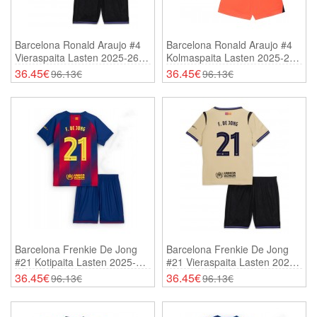
Barcelona Ronald Araujo #4
Barcelona Ronald Araujo #4
Vieraspaita Lasten 2025-26
Kolmaspaita Lasten 2025-26
Lyhythihainen (+ Shortsit)
Lyhythihainen (+ Shortsit)
36.45€
36.45€
96.13€
96.13€
Barcelona Frenkie De Jong
Barcelona Frenkie De Jong
#21 Kotipaita Lasten 2025-26
#21 Vieraspaita Lasten 2025-
Lyhythihainen (+ Shortsit)
26 Lyhythihainen (+ Shortsit)
36.45€
36.45€
96.13€
96.13€