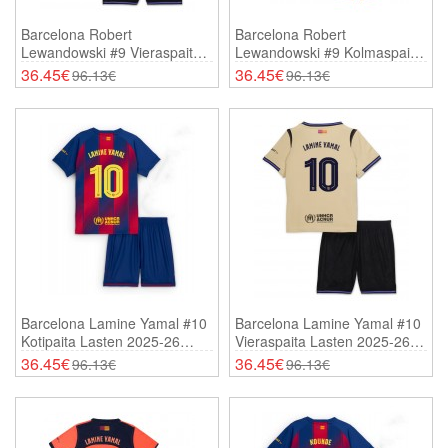
Barcelona Robert
Barcelona Robert
Lewandowski #9 Vieraspaita
Lewandowski #9 Kolmaspaita
Lasten 2025-26 Lyhythihainen
Lasten 2025-26 Lyhythihainen
36.45€
36.45€
96.13€
96.13€
(+ Shortsit)
(+ Shortsit)
Barcelona Lamine Yamal #10
Barcelona Lamine Yamal #10
Kotipaita Lasten 2025-26
Vieraspaita Lasten 2025-26
Lyhythihainen (+ Shortsit)
Lyhythihainen (+ Shortsit)
36.45€
36.45€
96.13€
96.13€