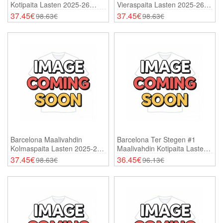
Kotipaita Lasten 2025-26
Vieraspaita Lasten 2025-26
Pitkähihainen (+ Shortsit)
Pitkähihainen (+ Shortsit)
37.45€
37.45€
98.63€
98.63€
Barcelona Maalivahdin
Barcelona Ter Stegen #1
Kolmaspaita Lasten 2025-26
Maalivahdin Kotipaita Lasten
Pitkähihainen (+ Shortsit)
2025-26 Lyhythihainen (+
37.45€
36.45€
98.63€
96.13€
Shortsit)