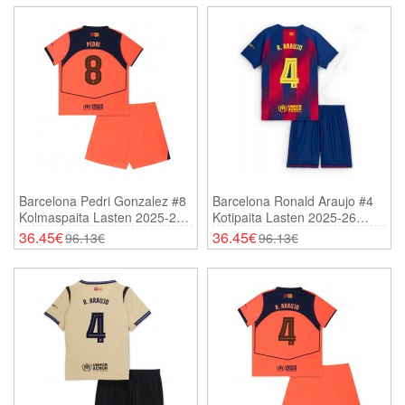
Barcelona Pedri Gonzalez #8
Barcelona Ronald Araujo #4
Kolmaspaita Lasten 2025-26
Kotipaita Lasten 2025-26
Lyhythihainen (+ Shortsit)
Lyhythihainen (+ Shortsit)
36.45€
36.45€
96.13€
96.13€