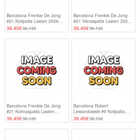
Barcelona Frenkie De Jong
Barcelona Frenkie De Jong
#21 Kotipaita Lasten 2026-27
#21 Vieraspaita Lasten 2026-
Lyhythihainen (+ Shortsit)
27 Lyhythihainen (+ Shortsit)
36.45€
36.45€
96.13€
96.13€
Barcelona Frenkie De Jong
Barcelona Robert
#21 Kolmaspaita Lasten
Lewandowski #9 Kotipaita
2026-27 Lyhythihainen (+
Lasten 2026-27 Lyhythihainen
36.45€
36.45€
96.13€
96.13€
Shortsit)
(+ Shortsit)