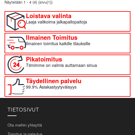
Näytetään 1 - 4 (4) (sivu(1))
Loistava valinta
Laaja valikoima jalkapallopaitoja
Ilmainen Toimitus
Ilmainen toimitus kaikille tilauksille
Pikatoimitus
Tiimimme on valmis auttamaan sinua
Täydellinen palvelu
99.9% Asiakastyytyväisyys
TIETOSIVUT
Ota meihin yhteyttä
Toimitus ja palautus