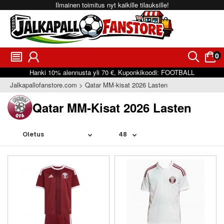
Ilmainen toimitus nyt kaikille tilauksille!
0
󰂩
󰃳
󰂨
󰃠
Hanki
10%
alennusta yli
70 €
, Kuponkikoodi:
FOOTBALL
Jalkapallofanstore.com
Qatar MM-kisat 2026 Lasten
Qatar MM-Kisat 2026 Lasten