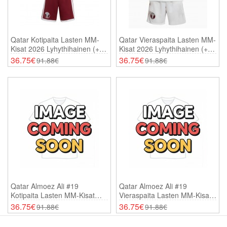
Qatar Kotipaita Lasten MM-
Qatar Vieraspaita Lasten MM-
Kisat 2026 Lyhythihainen (+
Kisat 2026 Lyhythihainen (+
Shortsit)
Shortsit)
36.75€
36.75€
91.88€
91.88€
Qatar Almoez Ali #19
Qatar Almoez Ali #19
Kotipaita Lasten MM-Kisat
Vieraspaita Lasten MM-Kisat
2026 Lyhythihainen (+
2026 Lyhythihainen (+
36.75€
36.75€
91.88€
91.88€
Shortsit)
Shortsit)