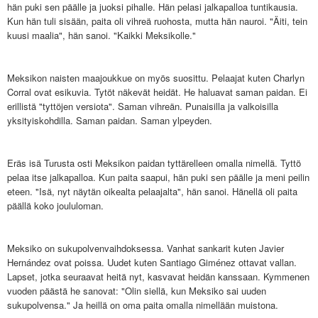
hän puki sen päälle ja juoksi pihalle. Hän pelasi jalkapalloa tuntikausia.
Kun hän tuli sisään, paita oli vihreä ruohosta, mutta hän nauroi. "Äiti, tein
kuusi maalia", hän sanoi. "Kaikki Meksikolle."
Meksikon naisten maajoukkue on myös suosittu. Pelaajat kuten Charlyn
Corral ovat esikuvia. Tytöt näkevät heidät. He haluavat saman paidan. Ei
erillistä "tyttöjen versiota". Saman vihreän. Punaisilla ja valkoisilla
yksityiskohdilla. Saman paidan. Saman ylpeyden.
Eräs isä Turusta osti Meksikon paidan tyttärelleen omalla nimellä. Tyttö
pelaa itse jalkapalloa. Kun paita saapui, hän puki sen päälle ja meni peilin
eteen. "Isä, nyt näytän oikealta pelaajalta", hän sanoi. Hänellä oli paita
päällä koko joululoman.
Meksiko on sukupolvenvaihdoksessa. Vanhat sankarit kuten Javier
Hernández ovat poissa. Uudet kuten Santiago Giménez ottavat vallan.
Lapset, jotka seuraavat heitä nyt, kasvavat heidän kanssaan. Kymmenen
vuoden päästä he sanovat: "Olin siellä, kun Meksiko sai uuden
sukupolvensa." Ja heillä on oma paita omalla nimellään muistona.