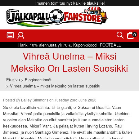
Ilmainen toimitus nyt kaikille tilauksille!
0
󰂩
󰃳
󰂨
󰃠
Hanki
10%
alennusta yli
70 €
, Kuponkikoodi:
FOOTBALL
Vihreä Unelma – Miksi
Meksiko On Lasten Suosikki
Etusivu
Blogimerkinnät
Vihreä unelma – miksi Meksiko on lasten suosikki
Posted By Bailey Simmons on Tuesday 23rd June 2026
Se ei ole tavallisin valinta. Ei Englanti, ei Saksa, ei Brasilia. Vaan
Meksiko. Vihreä paita punaisilla ja valkoisilla yksityiskohdilla. Useiden
vuosien ajan Meksiko on ollut suosittu joukkue suomalaisten lasten
keskuudessa. Miksi? Värit. Ja pelaajat kuten Hirving Lozano, Raúl
Jiménez, ja nuori Santiago Giménez. He eivät ole maailmantähtiä kuten
Messi tai Ronaldo. Mutta he ovat siistejä. He uskaltavat. Ja lapset