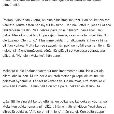
pitävät siitä.
Poikani, yksitoista vuotta, on aina ollut Brasilian fani. Hän piti keltaisista
väreistä. Mutta sitten hän löysi Meksikon. Hän näki ottelun, jossa Lozano
teki tärkeän maalin. "Isä, vihreä paita on niin hieno", hän sanoi. Hän
halusi Meksikon paidan. Ei pelaajan nimellä, vaan omalla nimellään. "En
ole Lozano. Olen Eino." Tilasimme paidan. Ei alkuperäistä, koska hinta
oli liian korkea. Mutta kun se saapui, hän puki sen päälle saman tien. Hän
nukkui siinä ensimmäisenä yönä. Hänellä oli se koulussa seuraavana
päivänä. "Nyt olen Meksiko", hän sanoi.
Meksiko ei ole koskaan voittanut maailmanmestaruutta. He eivät ole
olleet lähelläkään. Mutta heillä on intohimoinen jalkapallokulttuuri. He
pelaavat sydämellä. Lapset näkevät sen. He näkevät, että Meksiko ei
koskaan luovuta. Ja kun heillä on oma paita, hekään eivät luovuta.
Eräs äiti Helsingistä kertoi, että hänen poikansa, kahdeksan vuotta, sai
Meksikon paidan omalla nimellään. Hän oli nähnyt videon YouTubessa
vihreällä paidalla. "Äiti, se on niin hieno", hän sanoi. Kun paita saapui,