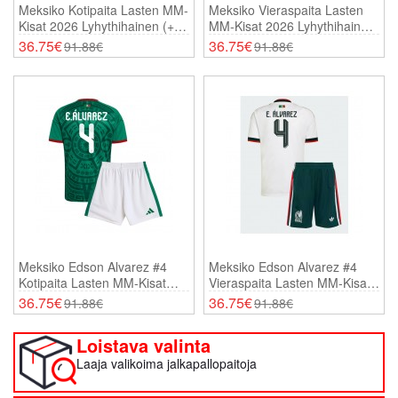
Meksiko Kotipaita Lasten MM-
Meksiko Vieraspaita Lasten
Kisat 2026 Lyhythihainen (+
MM-Kisat 2026 Lyhythihainen
Shortsit)
(+ Shortsit)
36.75€
36.75€
91.88€
91.88€
Meksiko Edson Alvarez #4
Meksiko Edson Alvarez #4
Kotipaita Lasten MM-Kisat
Vieraspaita Lasten MM-Kisat
2026 Lyhythihainen (+
2026 Lyhythihainen (+
36.75€
36.75€
91.88€
91.88€
Shortsit)
Shortsit)
Loistava valinta
Laaja valikoima jalkapallopaitoja