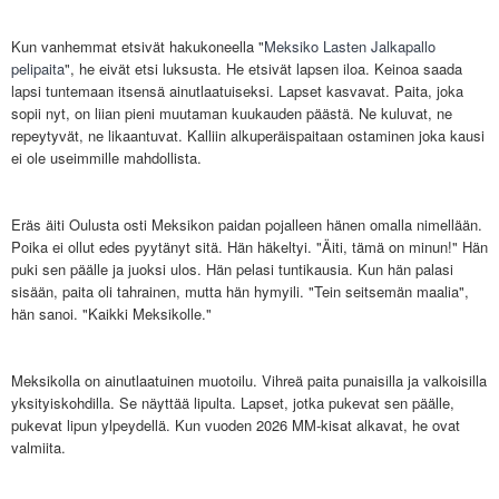
Kun vanhemmat etsivät hakukoneella "
Meksiko Lasten Jalkapallo
pelipaita
", he eivät etsi luksusta. He etsivät lapsen iloa. Keinoa saada
lapsi tuntemaan itsensä ainutlaatuiseksi. Lapset kasvavat. Paita, joka
sopii nyt, on liian pieni muutaman kuukauden päästä. Ne kuluvat, ne
repeytyvät, ne likaantuvat. Kalliin alkuperäispaitaan ostaminen joka kausi
ei ole useimmille mahdollista.
Eräs äiti Oulusta osti Meksikon paidan pojalleen hänen omalla nimellään.
Poika ei ollut edes pyytänyt sitä. Hän häkeltyi. "Äiti, tämä on minun!" Hän
puki sen päälle ja juoksi ulos. Hän pelasi tuntikausia. Kun hän palasi
sisään, paita oli tahrainen, mutta hän hymyili. "Tein seitsemän maalia",
hän sanoi. "Kaikki Meksikolle."
Meksikolla on ainutlaatuinen muotoilu. Vihreä paita punaisilla ja valkoisilla
yksityiskohdilla. Se näyttää lipulta. Lapset, jotka pukevat sen päälle,
pukevat lipun ylpeydellä. Kun vuoden 2026 MM-kisat alkavat, he ovat
valmiita.