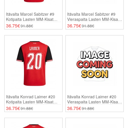
Itävalta Marcel Sabitzer #9
Itävalta Marcel Sabitzer #9
Kotipaita Lasten MM-Kisat
Vieraspaita Lasten MM-Kisat
2026 Lyhythihainen (+
2026 Lyhythihainen (+
36.75€
36.75€
91.88€
91.88€
Shortsit)
Shortsit)
Itävalta Konrad Laimer #20
Itävalta Konrad Laimer #20
Kotipaita Lasten MM-Kisat
Vieraspaita Lasten MM-Kisat
2026 Lyhythihainen (+
2026 Lyhythihainen (+
36.75€
36.75€
91.88€
91.88€
Shortsit)
Shortsit)