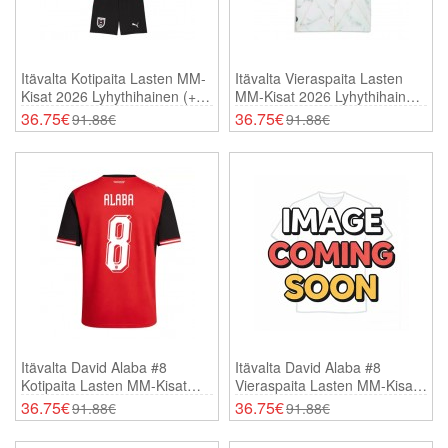
Itävalta Kotipaita Lasten MM-
Itävalta Vieraspaita Lasten
Kisat 2026 Lyhythihainen (+
MM-Kisat 2026 Lyhythihainen
Shortsit)
(+ Shortsit)
36.75€
36.75€
91.88€
91.88€
Itävalta David Alaba #8
Itävalta David Alaba #8
Kotipaita Lasten MM-Kisat
Vieraspaita Lasten MM-Kisat
2026 Lyhythihainen (+
2026 Lyhythihainen (+
36.75€
36.75€
91.88€
91.88€
Shortsit)
Shortsit)