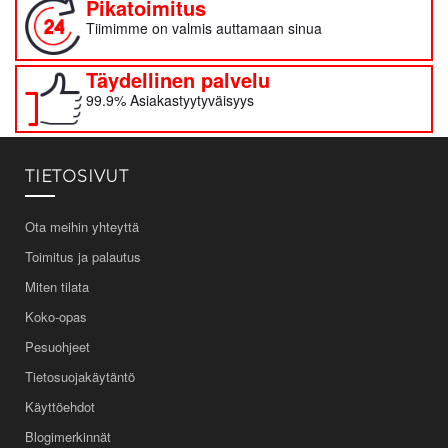
Pikatoimitus
Tiimimme on valmis auttamaan sinua
Täydellinen palvelu
99.9% Asiakastyytyväisyys
TIETOSIVUT
Ota meihin yhteyttä
Toimitus ja palautus
Miten tilata
Koko-opas
Pesuohjeet
Tietosuojakäytäntö
Käyttöehdot
Blogimerkinnät