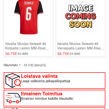
Itävalta Nicolas Seiwald #6
Itävalta Nicolas Seiwald #6
Kotipaita Lasten MM-Kisat
Vieraspaita Lasten MM-Kisat
2026 Lyhythihainen (+
2026 Lyhythihainen (+
36.75€
36.75€
91.88€
91.88€
Shortsit)
Shortsit)
Näytetään 1 - 12 (12) (sivu(1))
Loistava valinta
Laaja valikoima jalkapallopaitoja
Ilmainen Toimitus
Ilmainen toimitus kaikille tilauksille