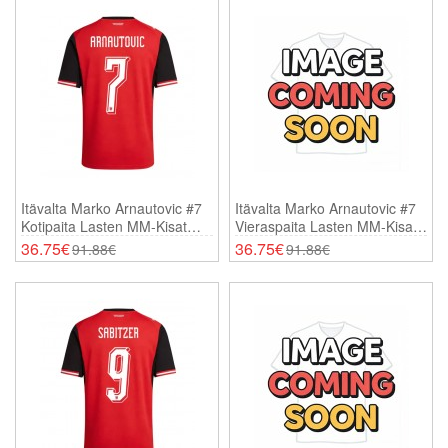
Itävalta Marko Arnautovic #7
Itävalta Marko Arnautovic #7
Kotipaita Lasten MM-Kisat
Vieraspaita Lasten MM-Kisat
2026 Lyhythihainen (+
2026 Lyhythihainen (+
36.75€
36.75€
91.88€
91.88€
Shortsit)
Shortsit)