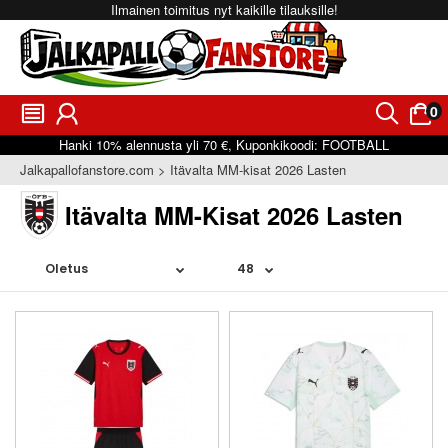
Ilmainen toimitus nyt kaikille tilauksille!
0
󰂩
󰃳
󰂨
󰃠
Hanki
10%
alennusta yli
70 €
, Kuponkikoodi:
FOOTBALL
Jalkapallofanstore.com
Itävalta MM-kisat 2026 Lasten
Itävalta MM-Kisat 2026 Lasten