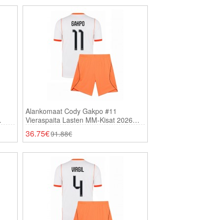
Alankomaat Cody Gakpo #11
Vieraspaita Lasten MM-Kisat 2026
Lyhythihainen (+ Shortsit)
36.75€
91.88€