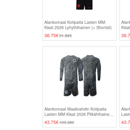
Alankomaat Kotipaita Lasten MM-
Alan
Kisat 2026 Lyhythihainen (+ Shortsit)
Kisa
36.75€
36.
91.88€
Alankomaat Maalivahdin Kotipaita
Alan
Lasten MM-Kisat 2026 Pitkähihainen
Last
(+ Shortsit)
(+ Sh
43.75€
43.
109.38€