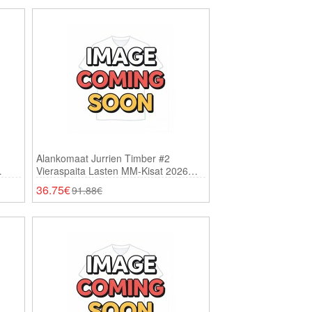
Alankomaat Jurrien Timber #2
Vieraspaita Lasten MM-Kisat 2026
Lyhythihainen (+ Shortsit)
36.75€
91.88€