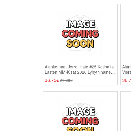
Alankomaat Jorrel Hato #25 Kotipaita
Alan
Lasten MM-Kisat 2026 Lyhythihainen
Vier
(+ Shortsit)
Lyhy
36.75€
36.
91.88€