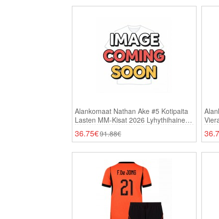
Alankomaat Nathan Ake #5 Kotipaita
Alan
Lasten MM-Kisat 2026 Lyhythihainen
Vier
(+ Shortsit)
Lyhy
36.75€
36.
91.88€