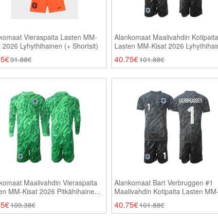
komaat Vieraspaita Lasten MM-
Alankomaat Maalivahdin Kotipait
t 2026 Lyhythihainen (+ Shortsit)
Lasten MM-Kisat 2026 Lyhythiha
(+ Shortsit)
75€
40.75€
91.88€
101.88€
komaat Maalivahdin Vieraspaita
Alankomaat Bart Verbruggen #1
en MM-Kisat 2026 Pitkähihainen
Maalivahdin Kotipaita Lasten MM
ortsit)
Kisat 2026 Lyhythihainen (+ Short
75€
40.75€
109.38€
101.88€