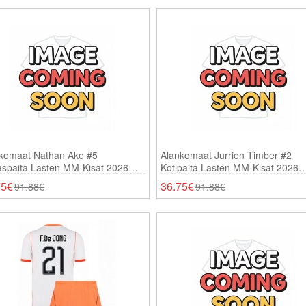
komaat Nathan Ake #5
Alankomaat Jurrien Timber #2
aspaita Lasten MM-Kisat 2026
Kotipaita Lasten MM-Kisat 2026
thihainen (+ Shortsit)
Lyhythihainen (+ Shortsit)
75€
36.75€
91.88€
91.88€