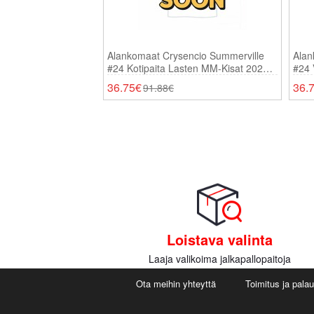
Alankomaat Crysencio Summerville
Alan
#24 Kotipaita Lasten MM-Kisat 2026
#24 
Lyhythihainen (+ Shortsit)
2026
36.75€
36.
91.88€
Loistava valinta
Laaja valikoima jalkapallopaitoja
Ota meihin yhteyttä
Toimitus ja pala