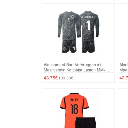
Alankomaat Bart Verbruggen #1
Alan
Maalivahdin Kotipaita Lasten MM-
Maal
Kisat 2026 Pitkähihainen (+ Shortsit)
Kisa
43.75€
43.
109.38€