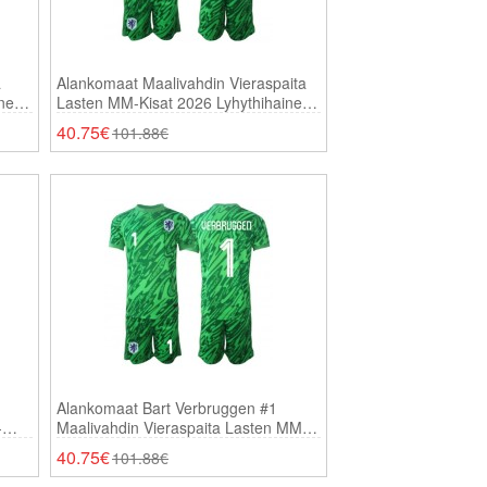
a
Alankomaat Maalivahdin Vieraspaita
inen
Lasten MM-Kisat 2026 Lyhythihainen
(+ Shortsit)
40.75€
101.88€
Alankomaat Bart Verbruggen #1
-
Maalivahdin Vieraspaita Lasten MM-
sit)
Kisat 2026 Lyhythihainen (+ Shortsit)
40.75€
101.88€