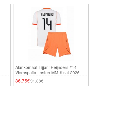
Alankomaat Tijjani Reijnders #14
Vieraspaita Lasten MM-Kisat 2026
Lyhythihainen (+ Shortsit)
36.75€
91.88€