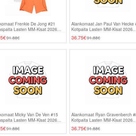
komaat Frenkie De Jong #21
Alankomaat Jan Paul Van Hecke 
aspaita Lasten MM-Kisat 2026
Kotipaita Lasten MM-Kisat 2026
thihainen (+ Shortsit)
Lyhythihainen (+ Shortsit)
75€
36.75€
91.88€
91.88€
komaat Micky Van De Ven #15
Alankomaat Ryan Gravenberch #
aspaita Lasten MM-Kisat 2026
Kotipaita Lasten MM-Kisat 2026
thihainen (+ Shortsit)
Lyhythihainen (+ Shortsit)
75€
36.75€
91.88€
91.88€