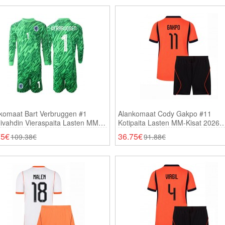
komaat Bart Verbruggen #1
Alankomaat Cody Gakpo #11
ivahdin Vieraspaita Lasten MM-
Kotipaita Lasten MM-Kisat 2026
t 2026 Pitkähihainen (+ Shortsit)
Lyhythihainen (+ Shortsit)
75€
36.75€
109.38€
91.88€