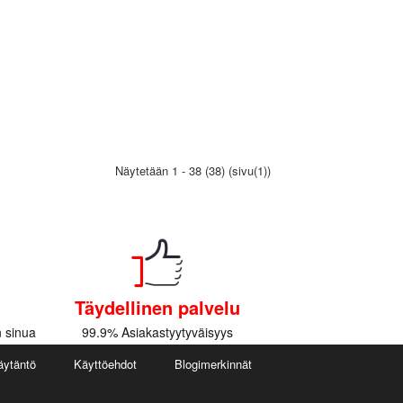
Näytetään 1 - 38 (38) (sivu(1))
Täydellinen palvelu
 sinua
99.9% Asiakastyytyväisyys
äytäntö
Käyttöehdot
Blogimerkinnät