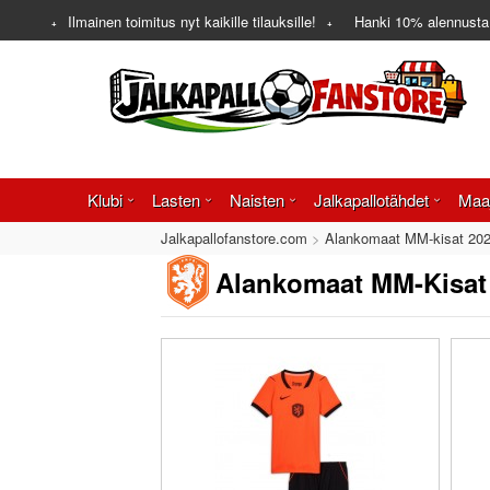
Ilmainen toimitus nyt kaikille tilauksille!
Hanki
10%
alennusta
Klubi
Lasten
Naisten
Jalkapallotähdet
Maa
Jalkapallofanstore.com
Alankomaat MM-kisat 202
Alankomaat MM-Kisat