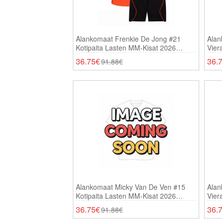
Alankomaat Frenkie De Jong #21
Alan
Kotipaita Lasten MM-Kisat 2026
Vier
Lyhythihainen (+ Shortsit)
Lyhy
36.75€
36.
91.88€
Alankomaat Micky Van De Ven #15
Alan
Kotipaita Lasten MM-Kisat 2026
Vier
Lyhythihainen (+ Shortsit)
Lyhy
36.75€
36.
91.88€