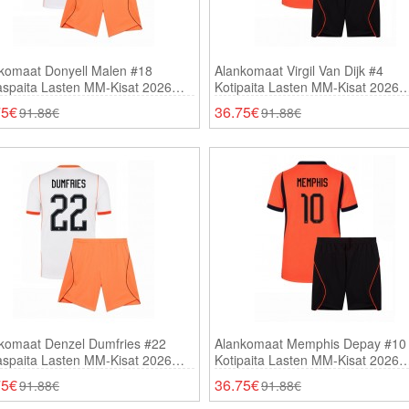
komaat Donyell Malen #18
Alankomaat Virgil Van Dijk #4
aspaita Lasten MM-Kisat 2026
Kotipaita Lasten MM-Kisat 2026
thihainen (+ Shortsit)
Lyhythihainen (+ Shortsit)
75€
36.75€
91.88€
91.88€
komaat Denzel Dumfries #22
Alankomaat Memphis Depay #10
aspaita Lasten MM-Kisat 2026
Kotipaita Lasten MM-Kisat 2026
thihainen (+ Shortsit)
Lyhythihainen (+ Shortsit)
75€
36.75€
91.88€
91.88€