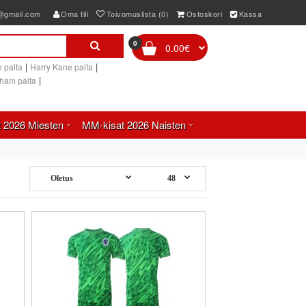
e@gmail.com
Oma tili
Toivomuslista (0)
Ostoskori
Kassa
0
0.00€
|
|
 paita
Harry Kane paita
|
gham paita
 2026 Miesten
MM-kisat 2026 Naisten