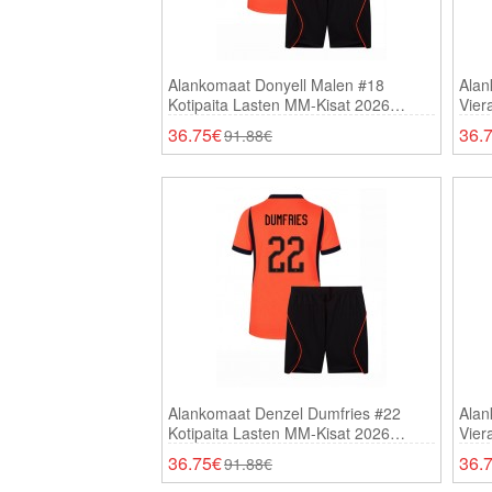
Alankomaat Donyell Malen #18
Alan
Kotipaita Lasten MM-Kisat 2026
Vier
Lyhythihainen (+ Shortsit)
Lyhy
36.75€
36.
91.88€
Alankomaat Denzel Dumfries #22
Alan
Kotipaita Lasten MM-Kisat 2026
Vier
Lyhythihainen (+ Shortsit)
Lyhy
36.75€
36.
91.88€