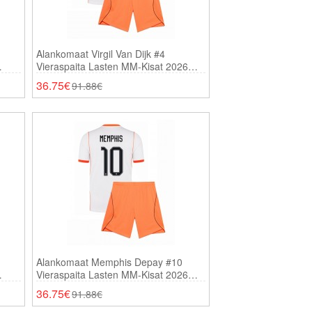
Alankomaat Virgil Van Dijk #4
Vieraspaita Lasten MM-Kisat 2026
Lyhythihainen (+ Shortsit)
36.75€
91.88€
Alankomaat Memphis Depay #10
Vieraspaita Lasten MM-Kisat 2026
Lyhythihainen (+ Shortsit)
36.75€
91.88€