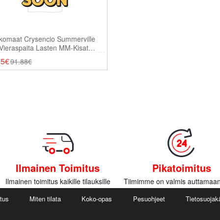
komaat Crysencio Summerville
Vieraspaita Lasten MM-Kisat
 Lyhythihainen (+ Shortsit)
75€
91.88€
Ilmainen Toimitus
Pikatoimitus
Ilmainen toimitus kaikille tilauksille
Tiimimme on valmis auttamaan
utus
Miten tilata
Koko-opas
Pesuohjeet
Tietosuojak