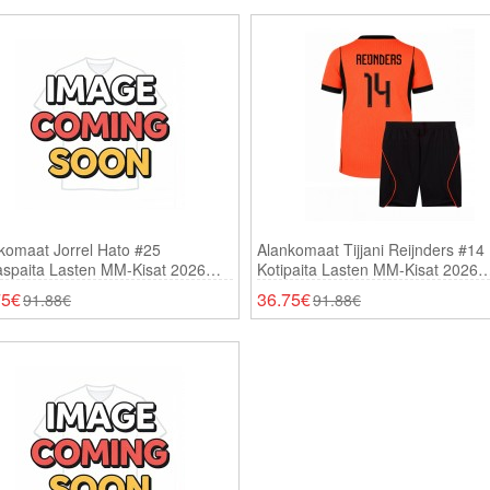
komaat Jorrel Hato #25
Alankomaat Tijjani Reijnders #14
aspaita Lasten MM-Kisat 2026
Kotipaita Lasten MM-Kisat 2026
thihainen (+ Shortsit)
Lyhythihainen (+ Shortsit)
75€
36.75€
91.88€
91.88€