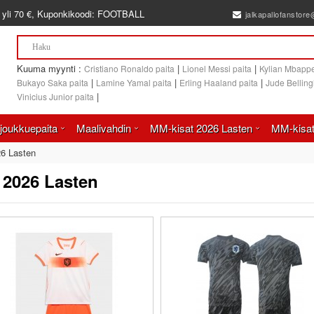
 yli
70 €
, Kuponkikoodi:
FOOTBALL
jalkapallofanstor
Kuuma myynti :
|
|
Cristiano Ronaldo paita
Lionel Messi paita
Kylian Mbappe
|
|
|
Bukayo Saka paita
Lamine Yamal paita
Erling Haaland paita
Jude Bellin
|
Vinicius Junior paita
joukkuepaita
Maalivahdin
MM-kisat 2026 Lasten
MM-kisat
6 Lasten
 2026 Lasten