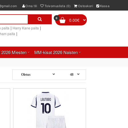
e@gmail.com
Oma tili
Toivomuslista (0)
Ostoskori
Kassa
0
0.00€
|
|
 paita
Harry Kane paita
|
gham paita
 2026 Miesten
MM-kisat 2026 Naisten