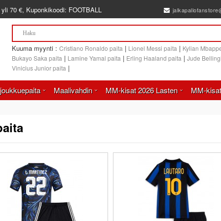
 yli
70 €
, Kuponkikoodi:
FOOTBALL
jalkapallofanstor
Kuuma myynti :
|
|
Cristiano Ronaldo paita
Lionel Messi paita
Kylian Mbappe
|
|
|
Bukayo Saka paita
Lamine Yamal paita
Erling Haaland paita
Jude Bellin
|
Vinicius Junior paita
joukkuepaita
Maalivahdin
MM-kisat 2026 Lasten
MM-kisat
paita