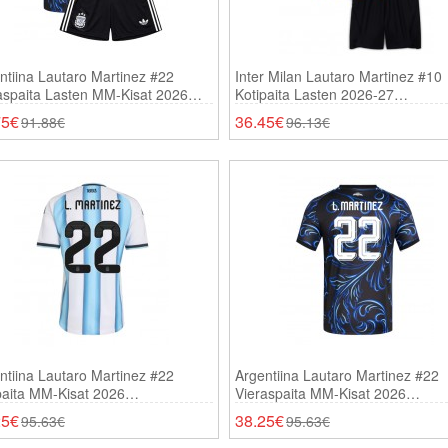
ntiina Lautaro Martinez #22
Inter Milan Lautaro Martinez #10
aspaita Lasten MM-Kisat 2026
Kotipaita Lasten 2026-27
thihainen (+ Shortsit)
Lyhythihainen (+ Shortsit)
75€
36.45€
91.88€
96.13€
ntiina Lautaro Martinez #22
Argentiina Lautaro Martinez #22
paita MM-Kisat 2026
Vieraspaita MM-Kisat 2026
thihainen
Lyhythihainen
25€
38.25€
95.63€
95.63€