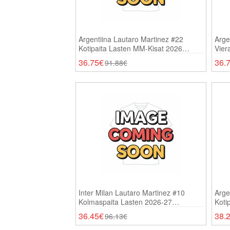
Argentiina Lautaro Martinez #22
Arge
Kotipaita Lasten MM-Kisat 2026
Vier
Lyhythihainen (+ Shortsit)
Lyhy
36.75€
36.
91.88€
Inter Milan Lautaro Martinez #10
Arge
Kolmaspaita Lasten 2026-27
Koti
Lyhythihainen (+ Shortsit)
Lyhy
36.45€
38.
96.13€