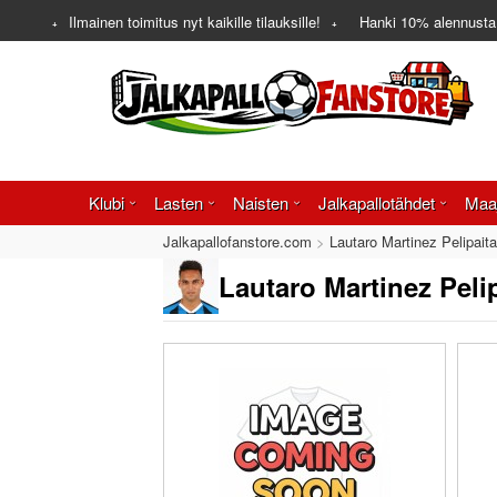
Ilmainen toimitus nyt kaikille tilauksille!
Hanki
10%
alennusta
Klubi
Lasten
Naisten
Jalkapallotähdet
Maa
Jalkapallofanstore.com
Lautaro Martinez Pelipaita
Lautaro Martinez Peli