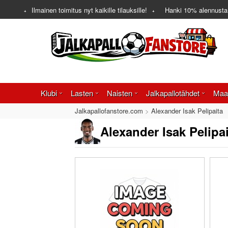
Ilmainen toimitus nyt kaikille tilauksille!
Hanki
10%
alennusta
Klubi
Lasten
Naisten
Jalkapallotähdet
Maa
Jalkapallofanstore.com
Alexander Isak Pelipaita
Alexander Isak Pelipa