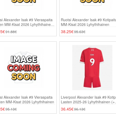
si Alexander Isak #9 Vieraspaita
Ruotsi Alexander Isak #9 Kotipait
en MM-Kisat 2026 Lyhythihainen
MM-Kisat 2026 Lyhythihainen
ortsit)
75€
38.25€
91.88€
95.63€
si Alexander Isak #9 Vieraspaita
Liverpool Alexander Isak #9 Kotip
ten MM-Kisat 2026 Lyhythihainen
Lasten 2025-26 Lyhythihainen (+
Shortsit)
05€
36.45€
95.13€
96.13€