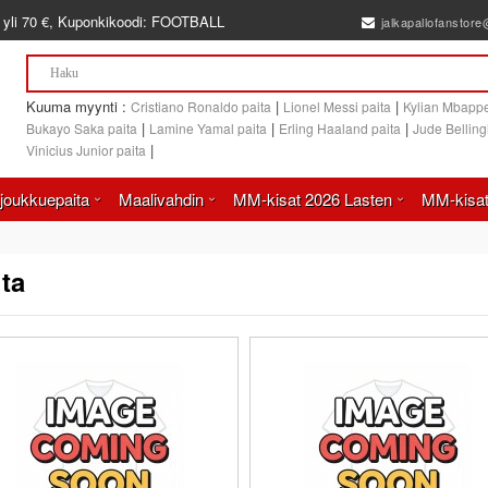
 yli
70 €
, Kuponkikoodi:
FOOTBALL
jalkapallofanstor
Kuuma myynti :
|
|
Cristiano Ronaldo paita
Lionel Messi paita
Kylian Mbappe
|
|
|
Bukayo Saka paita
Lamine Yamal paita
Erling Haaland paita
Jude Bellin
|
Vinicius Junior paita
joukkuepaita
Maalivahdin
MM-kisat 2026 Lasten
MM-kisat
ita