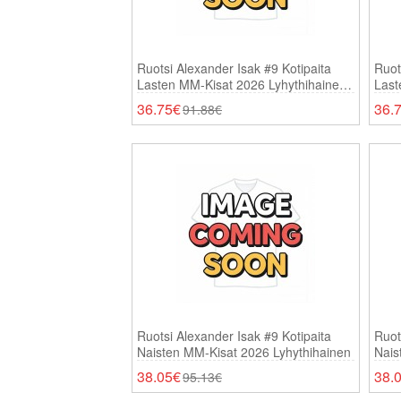
Ruotsi Alexander Isak #9 Kotipaita
Ruot
Lasten MM-Kisat 2026 Lyhythihainen
Last
(+ Shortsit)
(+ Sh
36.75€
36.
91.88€
Ruotsi Alexander Isak #9 Kotipaita
Ruot
Naisten MM-Kisat 2026 Lyhythihainen
Nais
38.05€
38.
95.13€