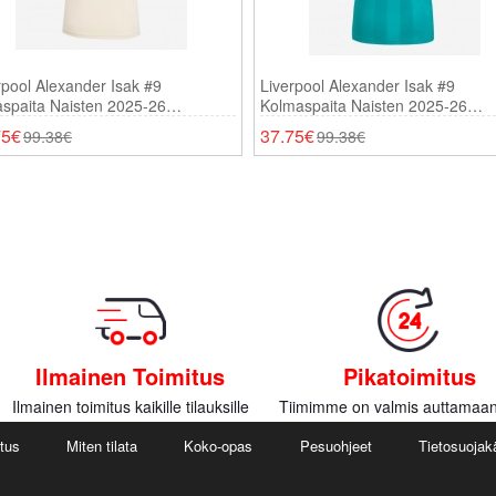
rpool Alexander Isak #9
Liverpool Alexander Isak #9
aspaita Naisten 2025-26
Kolmaspaita Naisten 2025-26
thihainen
Lyhythihainen
75€
37.75€
99.38€
99.38€
Ilmainen Toimitus
Pikatoimitus
Ilmainen toimitus kaikille tilauksille
Tiimimme on valmis auttamaan
utus
Miten tilata
Koko-opas
Pesuohjeet
Tietosuojak