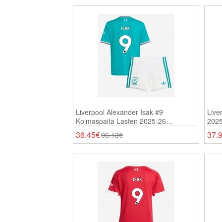
Liverpool Alexander Isak #9
Live
Kolmaspaita Lasten 2025-26
2025
Lyhythihainen (+ Shortsit)
36.45€
37.
96.13€