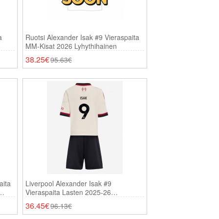
a
Ruotsi Alexander Isak #9 Vieraspaita
MM-Kisat 2026 Lyhythihainen
38.25€
95.63€
aita
Liverpool Alexander Isak #9
Vieraspaita Lasten 2025-26
Lyhythihainen (+ Shortsit)
36.45€
96.13€