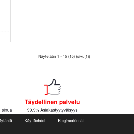
Näytetään 1 - 15 (15) (sivu(1))
Täydellinen palvelu
 sinua
99.9% Asiakastyytyväisyys
äytäntö
Käyttöehdot
Blogimerkinnät