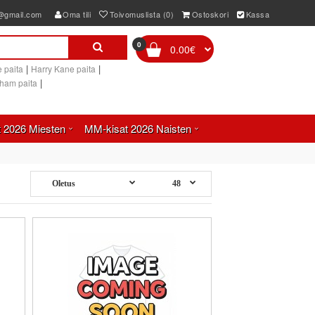
e@gmail.com
Oma tili
Toivomuslista (0)
Ostoskori
Kassa
0
0.00€
|
|
 paita
Harry Kane paita
|
gham paita
 2026 Miesten
MM-kisat 2026 Naisten