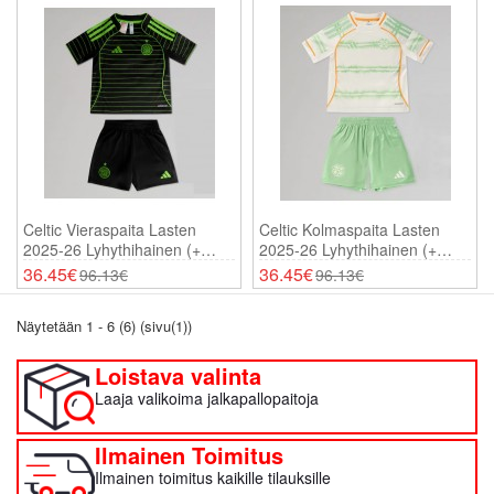
Celtic Vieraspaita Lasten
Celtic Kolmaspaita Lasten
2025-26 Lyhythihainen (+
2025-26 Lyhythihainen (+
Shortsit)
Shortsit)
36.45€
36.45€
96.13€
96.13€
Näytetään 1 - 6 (6) (sivu(1))
Loistava valinta
Laaja valikoima jalkapallopaitoja
Ilmainen Toimitus
Ilmainen toimitus kaikille tilauksille