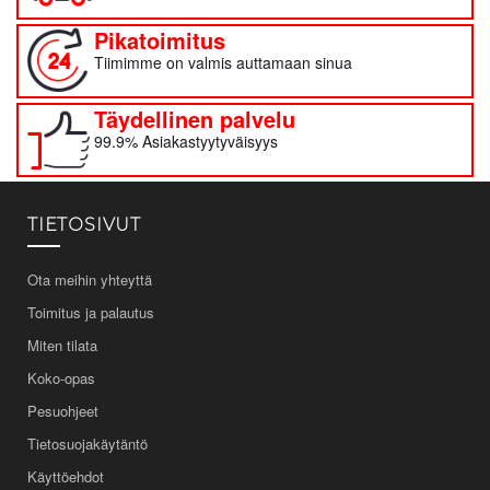
Pikatoimitus
Tiimimme on valmis auttamaan sinua
Täydellinen palvelu
99.9% Asiakastyytyväisyys
TIETOSIVUT
Ota meihin yhteyttä
Toimitus ja palautus
Miten tilata
Koko-opas
Pesuohjeet
Tietosuojakäytäntö
Käyttöehdot