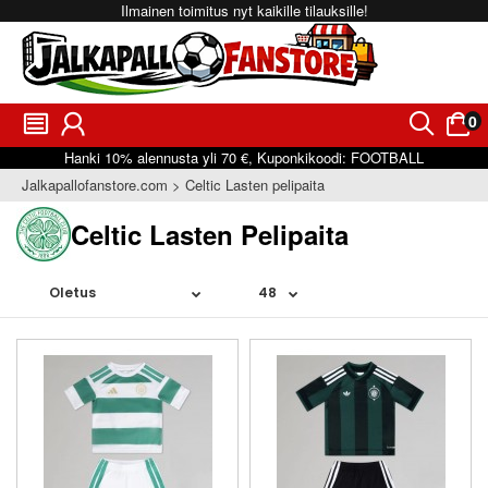
Ilmainen toimitus nyt kaikille tilauksille!
0
󰂩
󰃳
󰂨
󰃠
Hanki
10%
alennusta yli
70 €
, Kuponkikoodi:
FOOTBALL
Jalkapallofanstore.com
Celtic Lasten pelipaita
Celtic Lasten Pelipaita