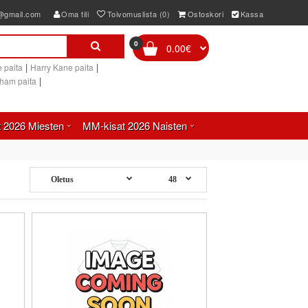
e@gmail.com
Oma tili
Toivomuslista (0)
Ostoskori
Kassa
0
0.00€
|
|
 paita
Harry Kane paita
|
gham paita
 2026 Miesten
MM-kisat 2026 Naisten