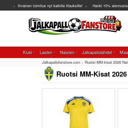
Ilmainen toimitus nyt kaikille tilauksille!
Hanki
10%
alennusta
Klubi
Lasten
Naisten
Jalkapallotähdet
Maa
Jalkapallofanstore.com
Ruotsi MM-kisat 2026 Nai
Ruotsi MM-Kisat 2026