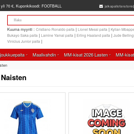
 yli
70 €
, Kuponkikoodi:
FOOTBALL
jalkapallofanstor
Kuuma myynti :
|
|
Cristiano Ronaldo paita
Lionel Messi paita
Kylian Mbappe
|
|
|
Bukayo Saka paita
Lamine Yamal paita
Erling Haaland paita
Jude Bellin
|
Vinicius Junior paita
joukkuepaita
Maalivahdin
MM-kisat 2026 Lasten
MM-kisat
sten
 Naisten