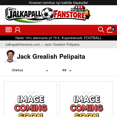
Ilmainen toimitus nyt kaikille tilauksille!
0
󰂩
󰃳
󰂨
󰃠
Hanki
10%
alennusta yli
70 €
, Kuponkikoodi:
FOOTBALL
Jalkapallofanstore.com
Jack Grealish Pelipaita
Jack Grealish Pelipaita