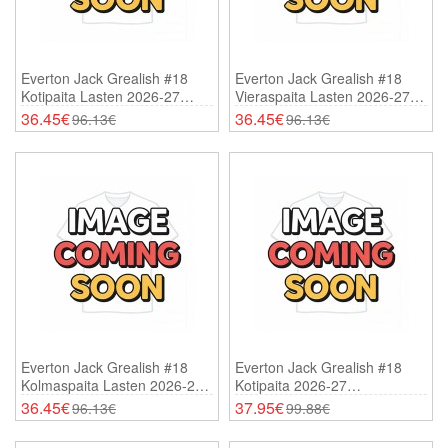
Everton Jack Grealish #18
Everton Jack Grealish #18
Kotipaita Lasten 2026-27
Vieraspaita Lasten 2026-27
Lyhythihainen (+ Shortsit)
Lyhythihainen (+ Shortsit)
36.45€
36.45€
96.13€
96.13€
Everton Jack Grealish #18
Everton Jack Grealish #18
Kolmaspaita Lasten 2026-27
Kotipaita 2026-27
Lyhythihainen (+ Shortsit)
Lyhythihainen
36.45€
37.95€
96.13€
99.88€