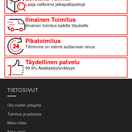
Laaja valikoima jalkapallopaitoja
Ilmainen Toimitus
Ilmainen toimitus kaikille tilauksille
Pikatoimitus
Tiimimme on valmis auttamaan sinua
Täydellinen palvelu
99.9% Asiakastyytyväisyys
TIETOSIVUT
Ota meihin yhteyttä
Toimitus ja palautus
Miten tilata
Koko-opas