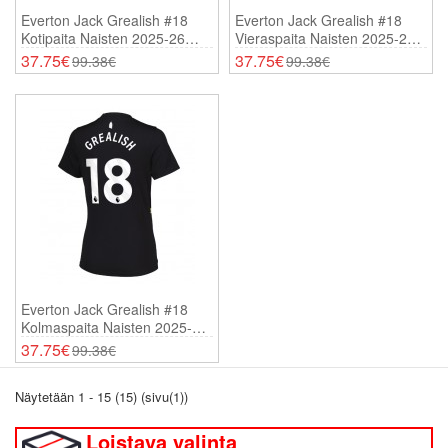
Everton Jack Grealish #18
Everton Jack Grealish #18
Kotipaita Naisten 2025-26
Vieraspaita Naisten 2025-26
Lyhythihainen
Lyhythihainen
37.75€
37.75€
99.38€
99.38€
Everton Jack Grealish #18
Kolmaspaita Naisten 2025-26
Lyhythihainen
37.75€
99.38€
Näytetään 1 - 15 (15) (sivu(1))
Loistava valinta