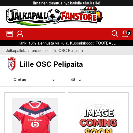
Ilmainen toimitus nyt kaikille tilauksille!
0
󰂩
󰃳
󰂨
󰃠
Hanki
10%
alennusta yli
70 €
, Kuponkikoodi:
FOOTBALL
Jalkapallofanstore.com
Lille OSC Pelipaita
Lille OSC Pelipaita