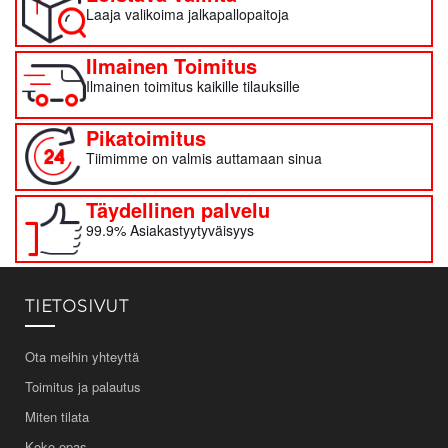
Laaja valikoima jalkapallopaitoja
Ilmainen Toimitus
Ilmainen toimitus kaikille tilauksille
Pikatoimitus
Tiimimme on valmis auttamaan sinua
Täydellinen palvelu
99.9% Asiakastyytyväisyys
TIETOSIVUT
Ota meihin yhteyttä
Toimitus ja palautus
Miten tilata
Koko-opas