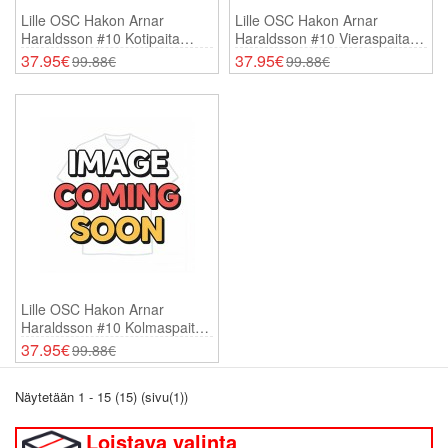
Lille OSC Hakon Arnar
Lille OSC Hakon Arnar
Haraldsson #10 Kotipaita
Haraldsson #10 Vieraspaita
2025-26 Lyhythihainen
2025-26 Lyhythihainen
37.95€
37.95€
99.88€
99.88€
Lille OSC Hakon Arnar
Haraldsson #10 Kolmaspaita
2025-26 Lyhythihainen
37.95€
99.88€
Näytetään 1 - 15 (15) (sivu(1))
Loistava valinta