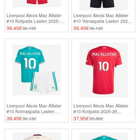
Liverpool Alexis Mac Allister
Liverpool Alexis Mac Allister
#10 Kotipaita Lasten 2025-26
#10 Vieraspaita Lasten 2025-
Lyhythihainen (+ Shortsit)
26 Lyhythihainen (+ Shortsit)
36.45€
36.45€
96.13€
96.13€
Liverpool Alexis Mac Allister
Liverpool Alexis Mac Allister
#10 Kolmaspaita Lasten
#10 Kotipaita 2025-26
2025-26 Lyhythihainen (+
Lyhythihainen
36.45€
37.95€
96.13€
99.88€
Shortsit)