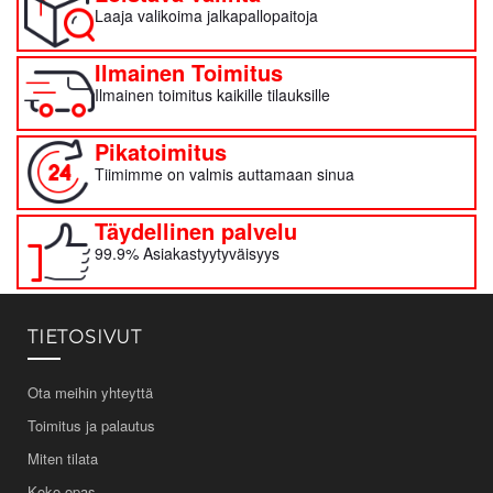
Laaja valikoima jalkapallopaitoja
Ilmainen Toimitus
Ilmainen toimitus kaikille tilauksille
Pikatoimitus
Tiimimme on valmis auttamaan sinua
Täydellinen palvelu
99.9% Asiakastyytyväisyys
TIETOSIVUT
Ota meihin yhteyttä
Toimitus ja palautus
Miten tilata
Koko-opas