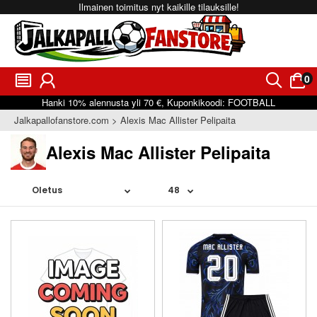
Ilmainen toimitus nyt kaikille tilauksille!
0
󰂩
󰃳
󰂨
󰃠
Hanki
10%
alennusta yli
70 €
, Kuponkikoodi:
FOOTBALL
Jalkapallofanstore.com
Alexis Mac Allister Pelipaita
Alexis Mac Allister Pelipaita