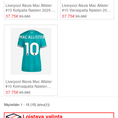
Liverpool Alexis Mac Allister
Liverpool Alexis Mac Allister
#10 Kotipaita Naisten 2025-26
#10 Vieraspaita Naisten 2025-
Lyhythihainen
26 Lyhythihainen
37.75€
37.75€
99.38€
99.38€
Liverpool Alexis Mac Allister
#10 Kolmaspaita Naisten
2025-26 Lyhythihainen
37.75€
99.38€
Näytetään 1 - 15 (15) (sivu(1))
Loistava valinta