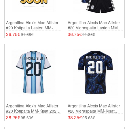
Argentiina Alexis Mac Allister
Argentiina Alexis Mac Allister
#20 Kotipaita Lasten MM-
#20 Vieraspaita Lasten MM-
Kisat 2026 Lyhythihainen (+
Kisat 2026 Lyhythihainen (+
36.75€
36.75€
91.88€
91.88€
Shortsit)
Shortsit)
Argentiina Alexis Mac Allister
Argentiina Alexis Mac Allister
#20 Kotipaita MM-Kisat 2026
#20 Vieraspaita MM-Kisat
Lyhythihainen
2026 Lyhythihainen
38.25€
38.25€
95.63€
95.63€