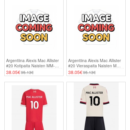
Argentiina Alexis Mac Allister
Argentiina Alexis Mac Allister
#20 Kotipaita Naisten MM-
#20 Vieraspaita Naisten MM-
Kisat 2026 Lyhythihainen
Kisat 2026 Lyhythihainen
38.05€
38.05€
95.13€
95.13€