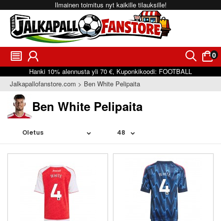
Ilmainen toimitus nyt kaikille tilauksille!
0
󰂩
󰃳
󰂨
󰃠
Hanki
10%
alennusta yli
70 €
, Kuponkikoodi:
FOOTBALL
Jalkapallofanstore.com
Ben White Pelipaita
Ben White Pelipaita