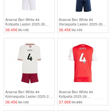
Arsenal Ben White #4
Arsenal Ben White #4
Kotipaita Lasten 2025-26
Vieraspaita Lasten 2025-26
Lyhythihainen (+ Shortsit)
Lyhythihainen (+ Shortsit)
36.45€
36.45€
96.13€
96.13€
Arsenal Ben White #4
Arsenal Ben White #4
Kolmaspaita Lasten 2025-26
Kotipaita 2025-26
Lyhythihainen (+ Shortsit)
Lyhythihainen
36.45€
37.95€
96.13€
99.88€