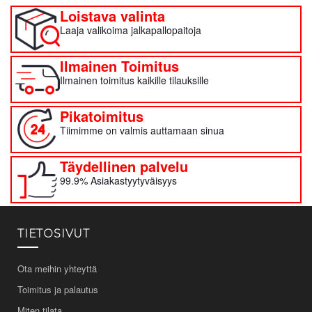
Loistava valinta
Laaja valikoima jalkapallopaitoja
Ilmainen Toimitus
Ilmainen toimitus kaikille tilauksille
Pikatoimitus
Tiimimme on valmis auttamaan sinua
Täydellinen palvelu
99.9% Asiakastyytyväisyys
TIETOSIVUT
Ota meihin yhteyttä
Toimitus ja palautus
Miten tilata