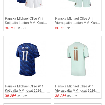
Ranska Michael Olise #11
Ranska Michael Olise #11
Kotipaita Lasten MM-Kisat
Vieraspaita Lasten MM-Kisat
2026 Lyhythihainen (+
2026 Lyhythihainen (+
36.75€
36.75€
91.88€
91.88€
Shortsit)
Shortsit)
Ranska Michael Olise #11
Ranska Michael Olise #11
Kotipaita MM-Kisat 2026
Vieraspaita MM-Kisat 2026
Lyhythihainen
Lyhythihainen
38.25€
38.25€
95.63€
95.63€