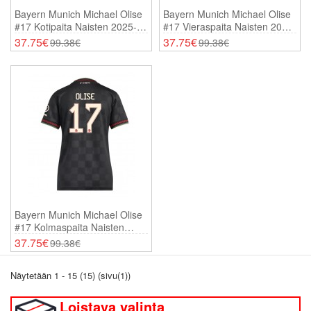
Bayern Munich Michael Olise
Bayern Munich Michael Olise
#17 Kotipaita Naisten 2025-26
#17 Vieraspaita Naisten 2025-
Lyhythihainen
26 Lyhythihainen
37.75€
37.75€
99.38€
99.38€
Bayern Munich Michael Olise
#17 Kolmaspaita Naisten
2025-26 Lyhythihainen
37.75€
99.38€
Näytetään 1 - 15 (15) (sivu(1))
Loistava valinta