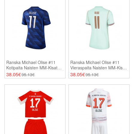
Ranska Michael Olise #11
Ranska Michael Olise #11
Kotipaita Naisten MM-Kisat
Vieraspaita Naisten MM-Kisat
2026 Lyhythihainen
2026 Lyhythihainen
38.05€
38.05€
95.13€
95.13€