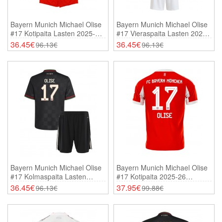
Bayern Munich Michael Olise
Bayern Munich Michael Olise
#17 Kotipaita Lasten 2025-26
#17 Vieraspaita Lasten 2025-
Lyhythihainen (+ Shortsit)
26 Lyhythihainen (+ Shortsit)
36.45€
36.45€
96.13€
96.13€
Bayern Munich Michael Olise
Bayern Munich Michael Olise
#17 Kolmaspaita Lasten
#17 Kotipaita 2025-26
2025-26 Lyhythihainen (+
Lyhythihainen
36.45€
37.95€
96.13€
99.88€
Shortsit)