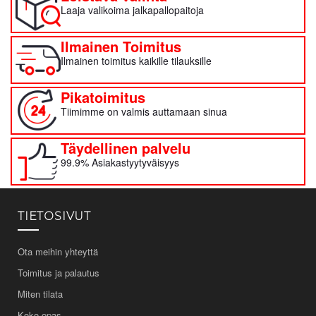
Laaja valikoima jalkapallopaitoja
Ilmainen Toimitus
Ilmainen toimitus kaikille tilauksille
Pikatoimitus
Tiimimme on valmis auttamaan sinua
Täydellinen palvelu
99.9% Asiakastyytyväisyys
TIETOSIVUT
Ota meihin yhteyttä
Toimitus ja palautus
Miten tilata
Koko-opas