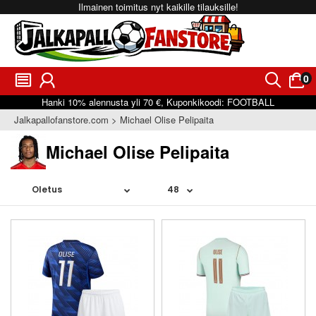
Ilmainen toimitus nyt kaikille tilauksille!
0
󰂩
󰃳
󰂨
󰃠
Hanki
10%
alennusta yli
70 €
, Kuponkikoodi:
FOOTBALL
Jalkapallofanstore.com
Michael Olise Pelipaita
Michael Olise Pelipaita