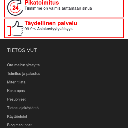
Pikatoimitus
Tiimimme on valmis auttamaan sinua
Täydellinen palvelu
99.9% Asiakastyytyväisyys
TIETOSIVUT
Ota meihin yhteyttä
Toimitus ja palautus
Miten tilata
Koko-opas
Pesuohjeet
Tietosuojakäytäntö
Käyttöehdot
Blogimerkinnät