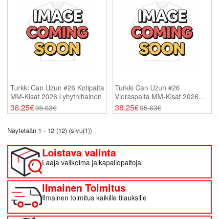
Turkki Can Uzun #26 Kotipaita
Turkki Can Uzun #26
MM-Kisat 2026 Lyhythihainen
Vieraspaita MM-Kisat 2026
Lyhythihainen
38.25€
38.25€
95.63€
95.63€
Näytetään 1 - 12 (12) (sivu(1))
Loistava valinta
Laaja valikoima jalkapallopaitoja
Ilmainen Toimitus
Ilmainen toimitus kaikille tilauksille