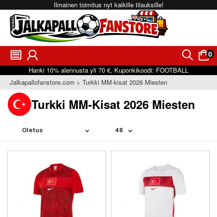
Ilmainen toimitus nyt kaikille tilauksille!
0
󰂩
󰃳
󰂨
󰃠
Hanki
10%
alennusta yli
70 €
, Kuponkikoodi:
FOOTBALL
Jalkapallofanstore.com
Turkki MM-kisat 2026 Miesten
Turkki MM-Kisat 2026 Miesten