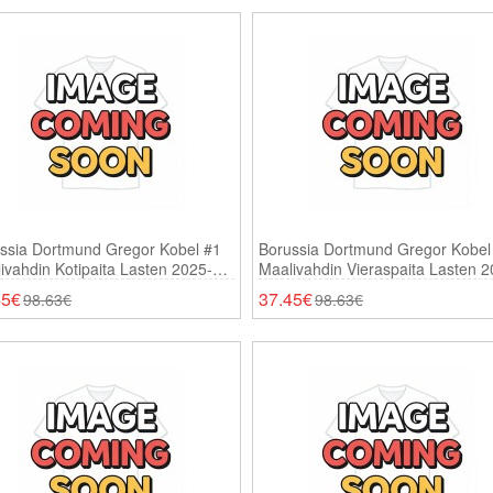
ssia Dortmund Gregor Kobel #1
Borussia Dortmund Gregor Kobel
ivahdin Kotipaita Lasten 2025-26
Maalivahdin Vieraspaita Lasten 2
ähihainen (+ Shortsit)
26 Pitkähihainen (+ Shortsit)
45€
37.45€
98.63€
98.63€