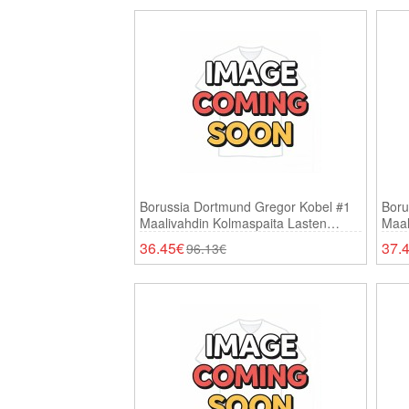
Borussia Dortmund Gregor Kobel #1
Boru
Maalivahdin Kolmaspaita Lasten
Maal
2025-26 Lyhythihainen (+ Shortsit)
Pitk
36.45€
37.
96.13€