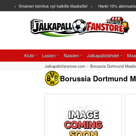
Ilmainen toimitus nyt kaikille tilauksille!
Hanki
10%
alennusta
Klubi
Lasten
Naisten
Jalkapallotähdet
Maa
Jalkapallofanstore.com
Borussia Dortmund Maali
Borussia Dortmund M