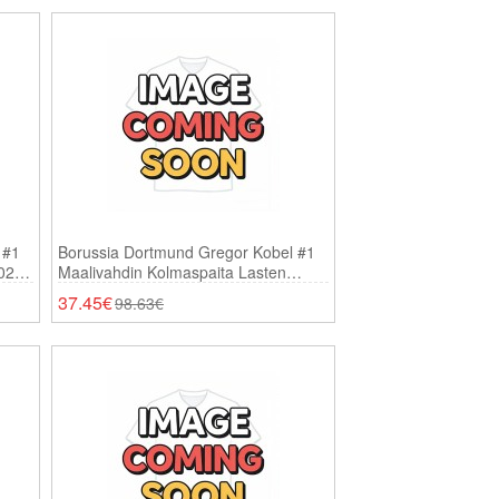
 #1
Borussia Dortmund Gregor Kobel #1
025-
Maalivahdin Kolmaspaita Lasten
2025-26 Pitkähihainen (+ Shortsit)
37.45€
98.63€