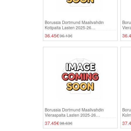
Borussia Dortmund Maalivahdin
Boru
Kotipaita Lasten 2025-26
Vier
Lyhythihainen (+ Shortsit)
Lyhy
36.45€
36.
96.13€
Borussia Dortmund Maalivahdin
Boru
Vieraspaita Lasten 2025-26
Kolm
Pitkähihainen (+ Shortsit)
Pitk
37.45€
37.
98.63€