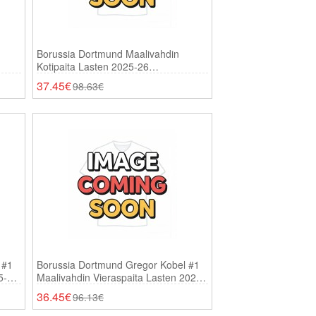
Borussia Dortmund Maalivahdin
Kotipaita Lasten 2025-26
Pitkähihainen (+ Shortsit)
37.45€
98.63€
 #1
Borussia Dortmund Gregor Kobel #1
5-26
Maalivahdin Vieraspaita Lasten 2025-
26 Lyhythihainen (+ Shortsit)
36.45€
96.13€