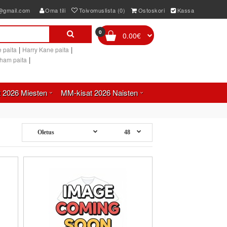
e@gmail.com
Oma tili
Toivomuslista (0)
Ostoskori
Kassa
0
0.00€
|
|
 paita
Harry Kane paita
|
gham paita
 2026 Miesten
MM-kisat 2026 Naisten