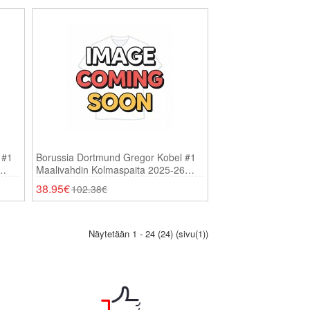
 #1
Borussia Dortmund Gregor Kobel #1
Maalivahdin Kolmaspaita 2025-26
Pitkähihainen
38.95€
102.38€
Näytetään 1 - 24 (24) (sivu(1))