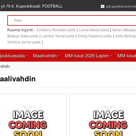
 yli
70 €
, Kuponkikoodi:
FOOTBALL
jalkapallofanstor
Kuuma myynti :
|
|
Cristiano Ronaldo paita
Lionel Messi paita
Kylian Mbappe
|
|
|
Bukayo Saka paita
Lamine Yamal paita
Erling Haaland paita
Jude Bellin
|
Vinicius Junior paita
joukkuepaita
Maalivahdin
MM-kisat 2026 Lasten
MM-kisat
vahdin
aalivahdin