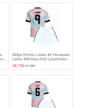
ta
Belgia Romelu Lukaku #9 Vieraspaita
inen
Lasten MM-Kisat 2026 Lyhythihainen
(+ Shortsit)
36.75€
91.88€