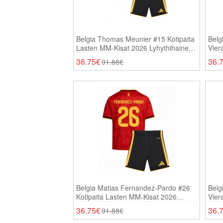
Belgia Thomas Meunier #15 Kotipaita
Belg
Lasten MM-Kisat 2026 Lyhythihainen
Vier
(+ Shortsit)
Lyhy
36.75€
36.
91.88€
Belgia Matias Fernandez-Pardo #26
Belg
Kotipaita Lasten MM-Kisat 2026
Vier
Lyhythihainen (+ Shortsit)
Lyhy
36.75€
36.
91.88€