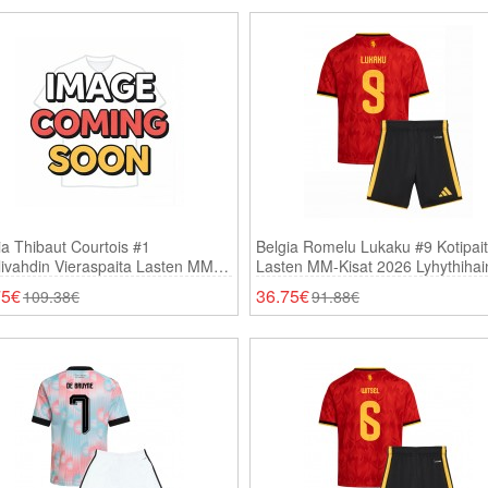
ia Thibaut Courtois #1
Belgia Romelu Lukaku #9 Kotipai
ivahdin Vieraspaita Lasten MM-
Lasten MM-Kisat 2026 Lyhythiha
t 2026 Pitkähihainen (+ Shortsit)
(+ Shortsit)
75€
36.75€
109.38€
91.88€