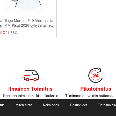
ia Diego Moreira #19 Vieraspaita
en MM-Kisat 2026 Lyhythihainen
ortsit)
75€
91.88€
Ilmainen Toimitus
Pikatoimitus
Ilmainen toimitus kaikille tilauksille
Tiimimme on valmis auttamaan
utus
Miten tilata
Koko-opas
Pesuohjeet
Tietosuojak