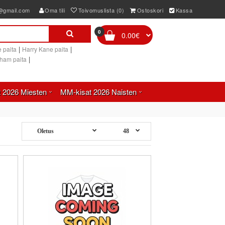
e@gmail.com
Oma tili
Toivomuslista (0)
Ostoskori
Kassa
0
0.00€
|
|
 paita
Harry Kane paita
|
gham paita
 2026 Miesten
MM-kisat 2026 Naisten