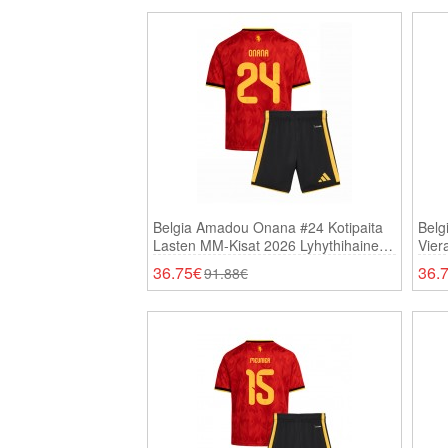
Belgia Amadou Onana #24 Kotipaita
Belg
Lasten MM-Kisat 2026 Lyhythihainen
Vier
(+ Shortsit)
Lyhy
36.75€
36.
91.88€