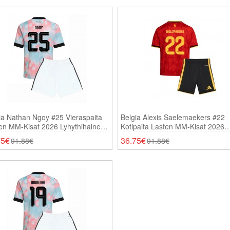
ia Nathan Ngoy #25 Vieraspaita
Belgia Alexis Saelemaekers #22
en MM-Kisat 2026 Lyhythihainen
Kotipaita Lasten MM-Kisat 2026
ortsit)
Lyhythihainen (+ Shortsit)
75€
36.75€
91.88€
91.88€