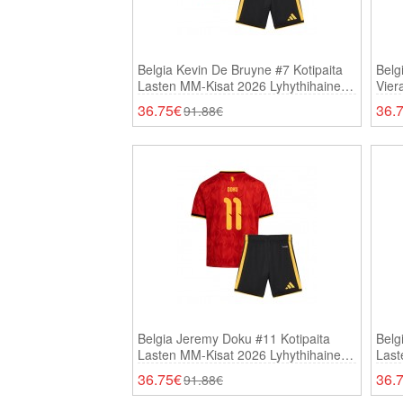
Belgia Kevin De Bruyne #7 Kotipaita
Belg
Lasten MM-Kisat 2026 Lyhythihainen
Vier
(+ Shortsit)
Lyhy
36.75€
36.
91.88€
Belgia Jeremy Doku #11 Kotipaita
Belg
Lasten MM-Kisat 2026 Lyhythihainen
Last
(+ Shortsit)
(+ Sh
36.75€
36.
91.88€