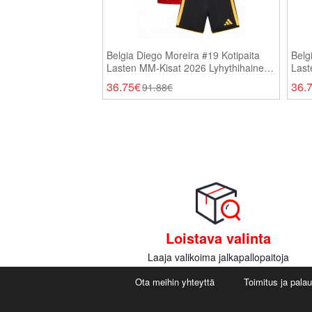
Belgia Diego Moreira #19 Kotipaita
Belg
Lasten MM-Kisat 2026 Lyhythihainen
Last
(+ Shortsit)
(+ Sh
36.75€
36.
91.88€
Loistava valinta
Laaja valikoima jalkapallopaitoja
Ota meihin yhteyttä
Toimitus ja pala