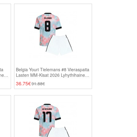
ta
Belgia Youri Tielemans #8 Vieraspaita
inen
Lasten MM-Kisat 2026 Lyhythihainen
(+ Shortsit)
36.75€
91.88€