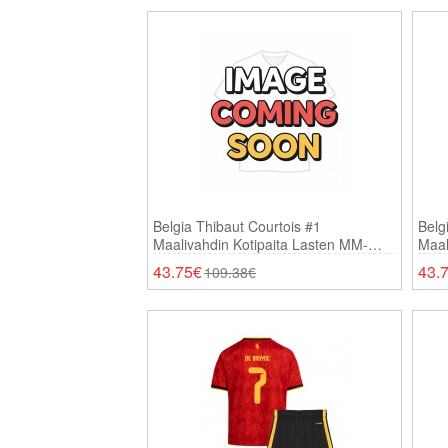
Belgia Thibaut Courtois #1
Belg
Maalivahdin Kotipaita Lasten MM-
Maal
Kisat 2026 Pitkähihainen (+ Shortsit)
Kisa
43.75€
43.
109.38€