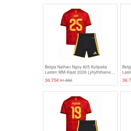
Belgia Nathan Ngoy #25 Kotipaita
Belg
Lasten MM-Kisat 2026 Lyhythihainen
Last
(+ Shortsit)
(+ Sh
36.75€
36.
91.88€