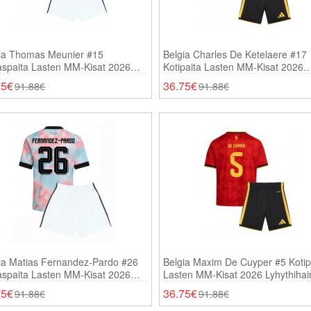
ia Thomas Meunier #15
Belgia Charles De Ketelaere #17
aspaita Lasten MM-Kisat 2026
Kotipaita Lasten MM-Kisat 2026
thihainen (+ Shortsit)
Lyhythihainen (+ Shortsit)
75€
36.75€
91.88€
91.88€
ia Matias Fernandez-Pardo #26
Belgia Maxim De Cuyper #5 Kotip
aspaita Lasten MM-Kisat 2026
Lasten MM-Kisat 2026 Lyhythiha
thihainen (+ Shortsit)
(+ Shortsit)
75€
36.75€
91.88€
91.88€