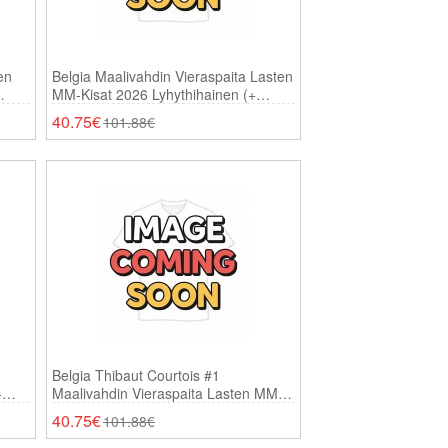
en
Belgia Maalivahdin Vieraspaita Lasten
MM-Kisat 2026 Lyhythihainen (+
Shortsit)
40.75€
101.88€
Belgia Thibaut Courtois #1
-
Maalivahdin Vieraspaita Lasten MM-
sit)
Kisat 2026 Lyhythihainen (+ Shortsit)
40.75€
101.88€