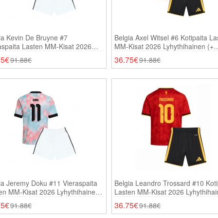
ia Kevin De Bruyne #7
Belgia Axel Witsel #6 Kotipaita La
aspaita Lasten MM-Kisat 2026
MM-Kisat 2026 Lyhythihainen (+
thihainen (+ Shortsit)
Shortsit)
75€
36.75€
91.88€
91.88€
ia Jeremy Doku #11 Vieraspaita
Belgia Leandro Trossard #10 Koti
en MM-Kisat 2026 Lyhythihainen
Lasten MM-Kisat 2026 Lyhythiha
ortsit)
(+ Shortsit)
75€
36.75€
91.88€
91.88€