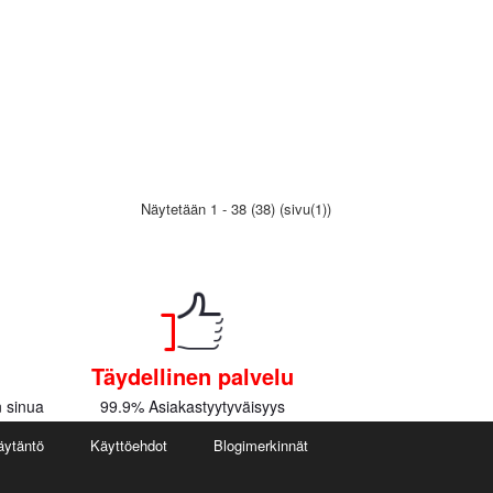
Näytetään 1 - 38 (38) (sivu(1))
Täydellinen palvelu
 sinua
99.9% Asiakastyytyväisyys
äytäntö
Käyttöehdot
Blogimerkinnät