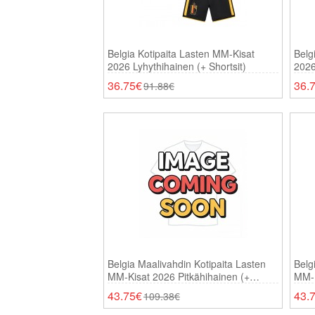
Belgia Kotipaita Lasten MM-Kisat
Belg
2026 Lyhythihainen (+ Shortsit)
2026
36.75€
36.
91.88€
Belgia Maalivahdin Kotipaita Lasten
Belg
MM-Kisat 2026 Pitkähihainen (+
MM-K
Shortsit)
Short
43.75€
43.
109.38€