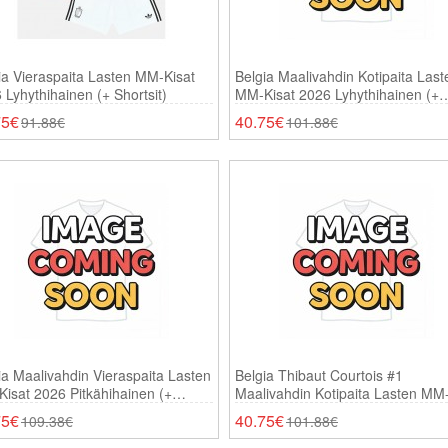
ia Vieraspaita Lasten MM-Kisat
Belgia Maalivahdin Kotipaita Last
 Lyhythihainen (+ Shortsit)
MM-Kisat 2026 Lyhythihainen (+
Shortsit)
75€
40.75€
91.88€
101.88€
ia Maalivahdin Vieraspaita Lasten
Belgia Thibaut Courtois #1
isat 2026 Pitkähihainen (+
Maalivahdin Kotipaita Lasten MM
sit)
Kisat 2026 Lyhythihainen (+ Short
75€
40.75€
109.38€
101.88€