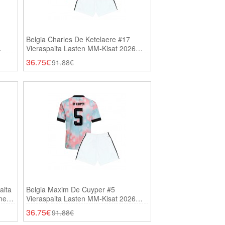
Belgia Charles De Ketelaere #17
Vieraspaita Lasten MM-Kisat 2026
Lyhythihainen (+ Shortsit)
36.75€
91.88€
aita
Belgia Maxim De Cuyper #5
inen
Vieraspaita Lasten MM-Kisat 2026
Lyhythihainen (+ Shortsit)
36.75€
91.88€