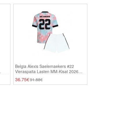
Belgia Alexis Saelemaekers #22
Vieraspaita Lasten MM-Kisat 2026
Lyhythihainen (+ Shortsit)
36.75€
91.88€