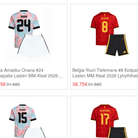
ia Amadou Onana #24
Belgia Youri Tielemans #8 Kotipai
aspaita Lasten MM-Kisat 2026
Lasten MM-Kisat 2026 Lyhythiha
thihainen (+ Shortsit)
(+ Shortsit)
75€
36.75€
91.88€
91.88€