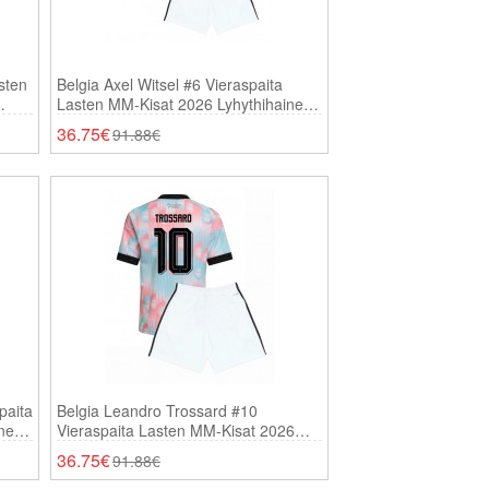
sten
Belgia Axel Witsel #6 Vieraspaita
Lasten MM-Kisat 2026 Lyhythihainen
(+ Shortsit)
36.75€
91.88€
paita
Belgia Leandro Trossard #10
inen
Vieraspaita Lasten MM-Kisat 2026
Lyhythihainen (+ Shortsit)
36.75€
91.88€