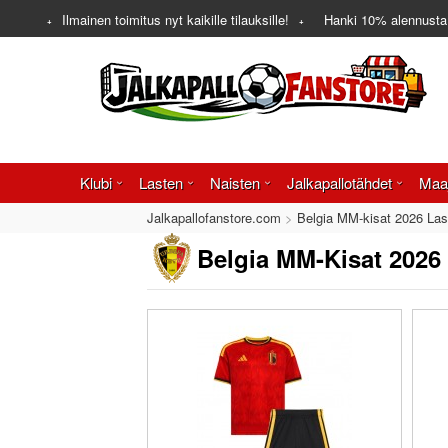
Ilmainen toimitus nyt kaikille tilauksille!
Hanki
10%
alennusta
Klubi
Lasten
Naisten
Jalkapallotähdet
Maa
Jalkapallofanstore.com
Belgia MM-kisat 2026 Las
Belgia MM-Kisat 2026