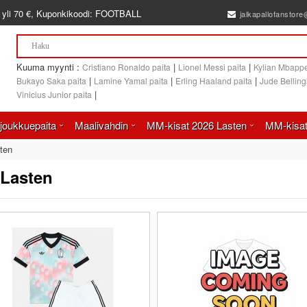
 yli
70 €
, Kuponkikoodi:
FOOTBALL
jalkapallofanstor
Kuuma myynti :
|
|
Cristiano Ronaldo paita
Lionel Messi paita
Kylian Mbappe
|
|
|
Bukayo Saka paita
Lamine Yamal paita
Erling Haaland paita
Jude Bellin
|
Vinicius Junior paita
joukkuepaita
Maalivahdin
MM-kisat 2026 Lasten
MM-kisat
ten
 Lasten