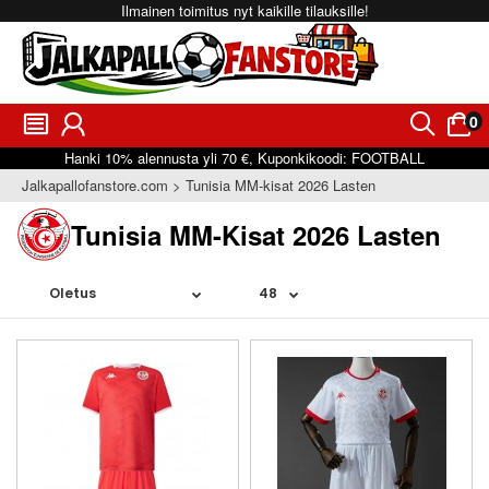
Ilmainen toimitus nyt kaikille tilauksille!
0
󰂩
󰃳
󰂨
󰃠
Hanki
10%
alennusta yli
70 €
, Kuponkikoodi:
FOOTBALL
Jalkapallofanstore.com
Tunisia MM-kisat 2026 Lasten
Tunisia MM-Kisat 2026 Lasten