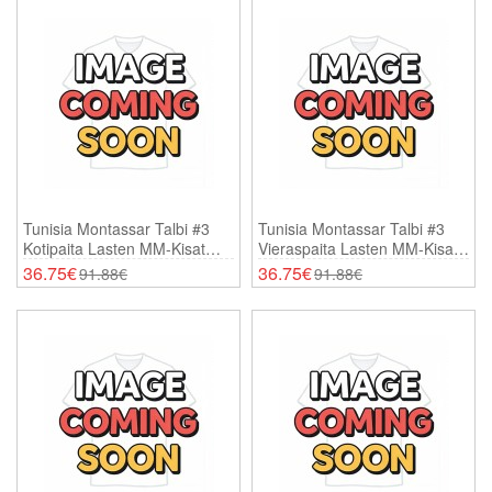
Tunisia Montassar Talbi #3
Tunisia Montassar Talbi #3
Kotipaita Lasten MM-Kisat
Vieraspaita Lasten MM-Kisat
2026 Lyhythihainen (+
2026 Lyhythihainen (+
36.75€
36.75€
91.88€
91.88€
Shortsit)
Shortsit)