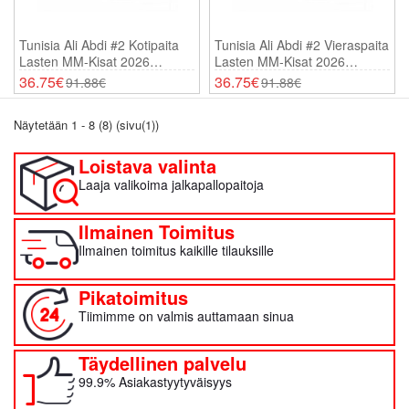
Tunisia Ali Abdi #2 Kotipaita
Tunisia Ali Abdi #2 Vieraspaita
Lasten MM-Kisat 2026
Lasten MM-Kisat 2026
Lyhythihainen (+ Shortsit)
Lyhythihainen (+ Shortsit)
36.75€
36.75€
91.88€
91.88€
Näytetään 1 - 8 (8) (sivu(1))
Loistava valinta
Laaja valikoima jalkapallopaitoja
Ilmainen Toimitus
Ilmainen toimitus kaikille tilauksille
Pikatoimitus
Tiimimme on valmis auttamaan sinua
Täydellinen palvelu
99.9% Asiakastyytyväisyys