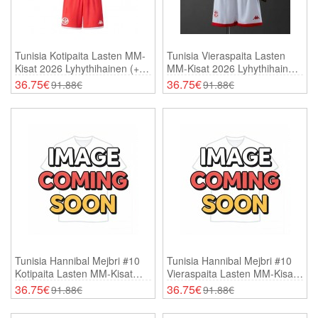
Tunisia Kotipaita Lasten MM-
Tunisia Vieraspaita Lasten
Kisat 2026 Lyhythihainen (+
MM-Kisat 2026 Lyhythihainen
Shortsit)
(+ Shortsit)
36.75€
36.75€
91.88€
91.88€
Tunisia Hannibal Mejbri #10
Tunisia Hannibal Mejbri #10
Kotipaita Lasten MM-Kisat
Vieraspaita Lasten MM-Kisat
2026 Lyhythihainen (+
2026 Lyhythihainen (+
36.75€
36.75€
91.88€
91.88€
Shortsit)
Shortsit)