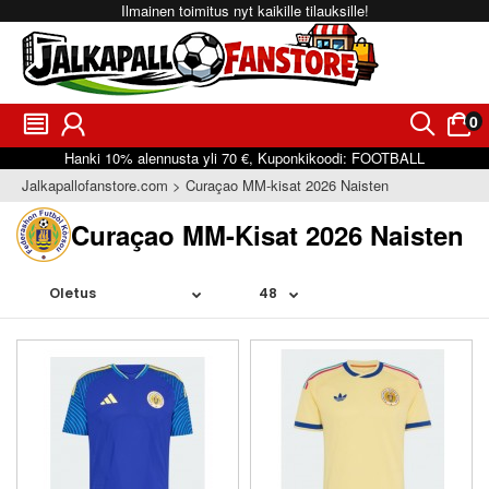
Ilmainen toimitus nyt kaikille tilauksille!
0
󰂩
󰃳
󰂨
󰃠
Hanki
10%
alennusta yli
70 €
, Kuponkikoodi:
FOOTBALL
Jalkapallofanstore.com
Curaçao MM-kisat 2026 Naisten
Curaçao MM-Kisat 2026 Naisten