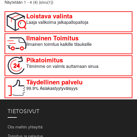
Näytetään 1 - 4 (4) (sivu(1))
Loistava valinta
Laaja valikoima jalkapallopaitoja
Ilmainen Toimitus
Ilmainen toimitus kaikille tilauksille
Pikatoimitus
Tiimimme on valmis auttamaan sinua
Täydellinen palvelu
99.9% Asiakastyytyväisyys
TIETOSIVUT
Ota meihin yhteyttä
Toimitus ja palautus