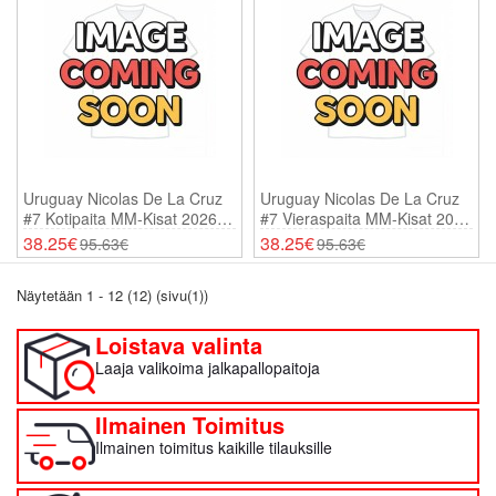
Uruguay Nicolas De La Cruz
Uruguay Nicolas De La Cruz
#7 Kotipaita MM-Kisat 2026
#7 Vieraspaita MM-Kisat 2026
Lyhythihainen
Lyhythihainen
38.25€
38.25€
95.63€
95.63€
Näytetään 1 - 12 (12) (sivu(1))
Loistava valinta
Laaja valikoima jalkapallopaitoja
Ilmainen Toimitus
Ilmainen toimitus kaikille tilauksille