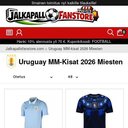
Ilmainen toimitus nyt kaikille tilauksille!
0
󰂩
󰃳
󰂨
󰃠
Hanki
10%
alennusta yli
70 €
, Kuponkikoodi:
FOOTBALL
Jalkapallofanstore.com
Uruguay MM-kisat 2026 Miesten
Uruguay MM-Kisat 2026 Miesten