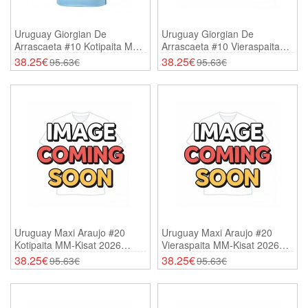
Uruguay Giorgian De
Uruguay Giorgian De
Arrascaeta #10 Kotipaita MM-
Arrascaeta #10 Vieraspaita
Kisat 2026 Lyhythihainen
MM-Kisat 2026 Lyhythihainen
38.25€
38.25€
95.63€
95.63€
Uruguay Maxi Araujo #20
Uruguay Maxi Araujo #20
Kotipaita MM-Kisat 2026
Vieraspaita MM-Kisat 2026
Lyhythihainen
Lyhythihainen
38.25€
38.25€
95.63€
95.63€