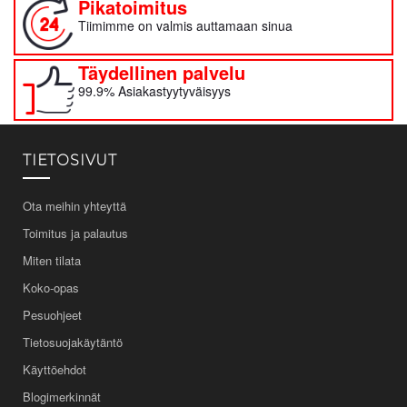
Pikatoimitus
Tiimimme on valmis auttamaan sinua
Täydellinen palvelu
99.9% Asiakastyytyväisyys
TIETOSIVUT
Ota meihin yhteyttä
Toimitus ja palautus
Miten tilata
Koko-opas
Pesuohjeet
Tietosuojakäytäntö
Käyttöehdot
Blogimerkinnät