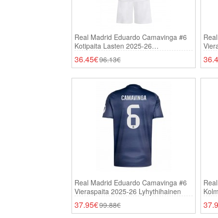
Real Madrid Eduardo Camavinga #6
Real
Kotipaita Lasten 2025-26
Vier
Lyhythihainen (+ Shortsit)
Lyhy
36.45€
36.
96.13€
Real Madrid Eduardo Camavinga #6
Real
Vieraspaita 2025-26 Lyhythihainen
Kolm
37.95€
37.
99.88€