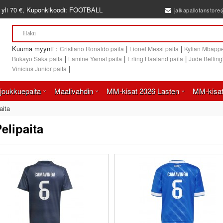
 yli
70 €
, Kuponkikoodi:
FOOTBALL
jalkapallofanstor
Kuuma myynti :
|
|
Cristiano Ronaldo paita
Lionel Messi paita
Kylian Mbappe
|
|
|
Bukayo Saka paita
Lamine Yamal paita
Erling Haaland paita
Jude Bellin
|
Vinicius Junior paita
joukkuepaita
Maalivahdin
MM-kisat 2026 Lasten
MM-kisat
aita
lipaita