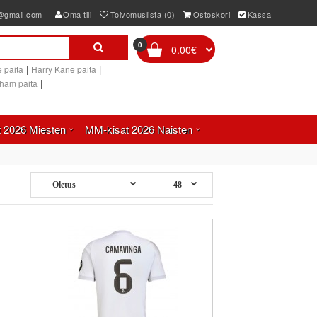
e@gmail.com
Oma tili
Toivomuslista (0)
Ostoskori
Kassa
0
0.00€
|
|
 paita
Harry Kane paita
|
gham paita
 2026 Miesten
MM-kisat 2026 Naisten