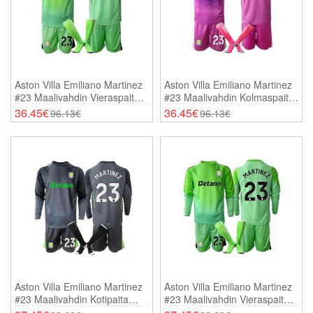
Aston Villa Emiliano Martinez
Aston Villa Emiliano Martinez
#23 Maalivahdin Vieraspaita
#23 Maalivahdin Kolmaspaita
Lasten 2025-26 Lyhythihainen
Lasten 2025-26 Lyhythihainen
36.45€
36.45€
96.13€
96.13€
(+ Shortsit)
(+ Shortsit)
Aston Villa Emiliano Martinez
Aston Villa Emiliano Martinez
#23 Maalivahdin Kotipaita
#23 Maalivahdin Vieraspaita
Lasten 2025-26 Pitkähihainen
Lasten 2025-26 Pitkähihainen