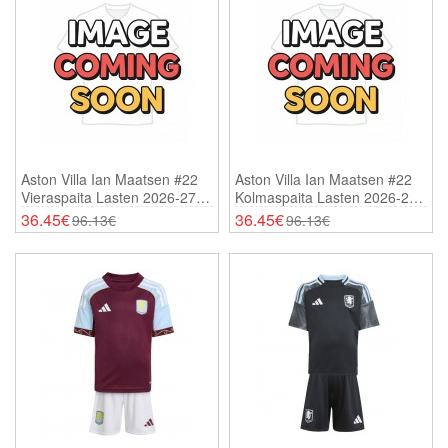
Aston Villa Ian Maatsen #22
Aston Villa Ian Maatsen #22
Vieraspaita Lasten 2026-27
Kolmaspaita Lasten 2026-27
Lyhythihainen (+ Shortsit)
Lyhythihainen (+ Shortsit)
36.45€
36.45€
96.13€
96.13€