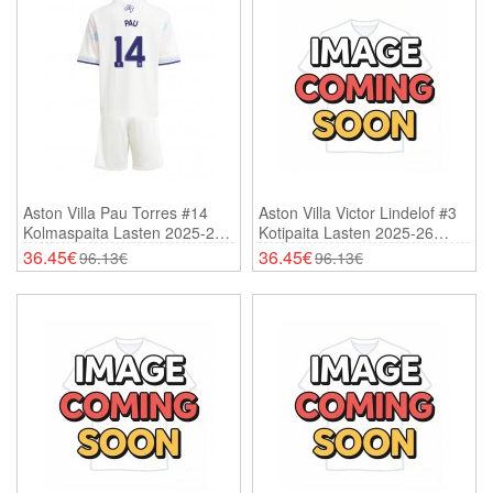
Aston Villa Pau Torres #14
Aston Villa Victor Lindelof #3
Kolmaspaita Lasten 2025-26
Kotipaita Lasten 2025-26
Lyhythihainen (+ Shortsit)
Lyhythihainen (+ Shortsit)
36.45€
36.45€
96.13€
96.13€