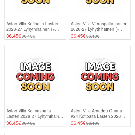
Aston Villa Kotipaita Lasten
Aston Villa Vieraspaita Lasten
2026-27 Lyhythihainen (+
2026-27 Lyhythihainen (+
Shortsit)
Shortsit)
36.45€
36.45€
96.13€
96.13€
Aston Villa Kolmaspaita
Aston Villa Amadou Onana
Lasten 2026-27 Lyhythihainen
#24 Kotipaita Lasten 2026-27
(+ Shortsit)
Lyhythihainen (+ Shortsit)
36.45€
36.45€
96.13€
96.13€