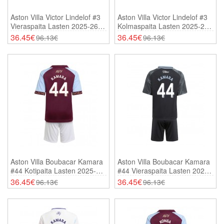
Aston Villa Victor Lindelof #3
Aston Villa Victor Lindelof #3
Vieraspaita Lasten 2025-26
Kolmaspaita Lasten 2025-26
Lyhythihainen (+ Shortsit)
Lyhythihainen (+ Shortsit)
36.45€
36.45€
96.13€
96.13€
Aston Villa Boubacar Kamara
Aston Villa Boubacar Kamara
#44 Kotipaita Lasten 2025-26
#44 Vieraspaita Lasten 2025-
Lyhythihainen (+ Shortsit)
26 Lyhythihainen (+ Shortsit)
36.45€
36.45€
96.13€
96.13€