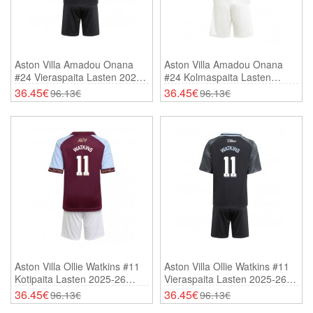
Aston Villa Amadou Onana
Aston Villa Amadou Onana
#24 Vieraspaita Lasten 2025-
#24 Kolmaspaita Lasten
26 Lyhythihainen (+ Shortsit)
2025-26 Lyhythihainen (+
36.45€
36.45€
96.13€
96.13€
Shortsit)
Aston Villa Ollie Watkins #11
Aston Villa Ollie Watkins #11
Kotipaita Lasten 2025-26
Vieraspaita Lasten 2025-26
Lyhythihainen (+ Shortsit)
Lyhythihainen (+ Shortsit)
36.45€
36.45€
96.13€
96.13€