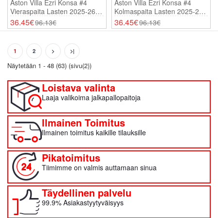
Aston Villa Ezri Konsa #4
Aston Villa Ezri Konsa #4
Vieraspaita Lasten 2025-26
Kolmaspaita Lasten 2025-26
Lyhythihainen (+ Shortsit)
Lyhythihainen (+ Shortsit)
36.45€
36.45€
96.13€
96.13€
1
2
>
>|
Näytetään 1 - 48 (63) (sivu(2))
Loistava valinta
Laaja valikoima jalkapallopaitoja
Ilmainen Toimitus
Ilmainen toimitus kaikille tilauksille
Pikatoimitus
Tiimimme on valmis auttamaan sinua
Täydellinen palvelu
99.9% Asiakastyytyväisyys