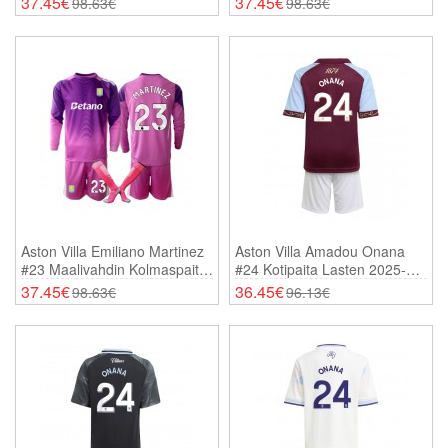
37.45€
37.45€
98.63€
98.63€
(+ Shortsit)
(+ Shortsit)
Aston Villa Emiliano Martinez
Aston Villa Amadou Onana
#23 Maalivahdin Kolmaspaita
#24 Kotipaita Lasten 2025-26
Lasten 2025-26 Pitkähihainen
Lyhythihainen (+ Shortsit)
37.45€
36.45€
98.63€
96.13€
(+ Shortsit)