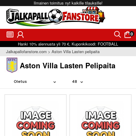
Ilmainen toimitus nyt kaikille tilauksille!
0
󰂩
󰃳
󰂨
󰃠
Hanki
10%
alennusta yli
70 €
, Kuponkikoodi:
FOOTBALL
Jalkapallofanstore.com
Aston Villa Lasten pelipaita
Aston Villa Lasten Pelipaita