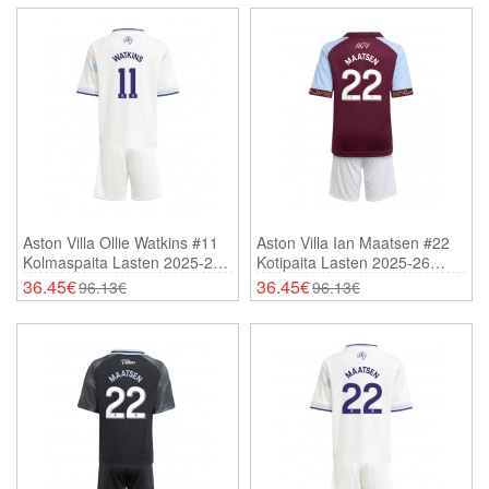
Aston Villa Ollie Watkins #11
Aston Villa Ian Maatsen #22
Kolmaspaita Lasten 2025-26
Kotipaita Lasten 2025-26
Lyhythihainen (+ Shortsit)
Lyhythihainen (+ Shortsit)
36.45€
36.45€
96.13€
96.13€