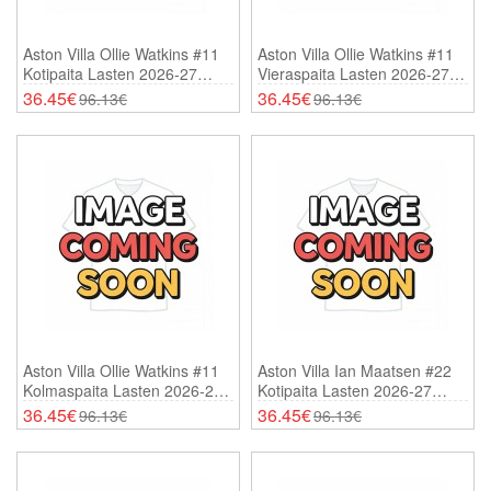
Aston Villa Ollie Watkins #11
Aston Villa Ollie Watkins #11
Kotipaita Lasten 2026-27
Vieraspaita Lasten 2026-27
Lyhythihainen (+ Shortsit)
Lyhythihainen (+ Shortsit)
36.45€
36.45€
96.13€
96.13€
Aston Villa Ollie Watkins #11
Aston Villa Ian Maatsen #22
Kolmaspaita Lasten 2026-27
Kotipaita Lasten 2026-27
Lyhythihainen (+ Shortsit)
Lyhythihainen (+ Shortsit)
36.45€
36.45€
96.13€
96.13€