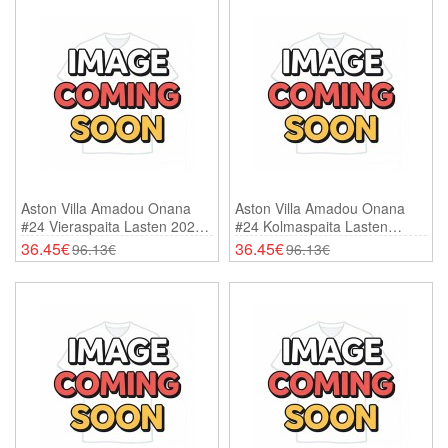
Aston Villa Amadou Onana
Aston Villa Amadou Onana
#24 Vieraspaita Lasten 2026-
#24 Kolmaspaita Lasten
27 Lyhythihainen (+ Shortsit)
2026-27 Lyhythihainen (+
36.45€
36.45€
96.13€
96.13€
Shortsit)