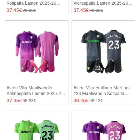
Kotipaita Lasten 2025-26
Vieraspaita Lasten 2025-26
Pitkähihainen (+ Shortsit)
Pitkähihainen (+ Shortsit)
37.45€
37.45€
98.63€
98.63€
Aston Villa Maalivahdin
Aston Villa Emiliano Martinez
Kolmaspaita Lasten 2025-26
#23 Maalivahdin Kotipaita
Pitkähihainen (+ Shortsit)
Lasten 2025-26 Lyhythihainen
37.45€
36.45€
98.63€
96.13€
(+ Shortsit)