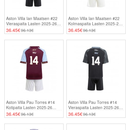
Aston Villa Ian Maatsen #22
Aston Villa Ian Maatsen #22
Vieraspaita Lasten 2025-26
Kolmaspaita Lasten 2025-26
Lyhythihainen (+ Shortsit)
Lyhythihainen (+ Shortsit)
36.45€
36.45€
96.13€
96.13€
Aston Villa Pau Torres #14
Aston Villa Pau Torres #14
Kotipaita Lasten 2025-26
Vieraspaita Lasten 2025-26
Lyhythihainen (+ Shortsit)
Lyhythihainen (+ Shortsit)
36.45€
36.45€
96.13€
96.13€