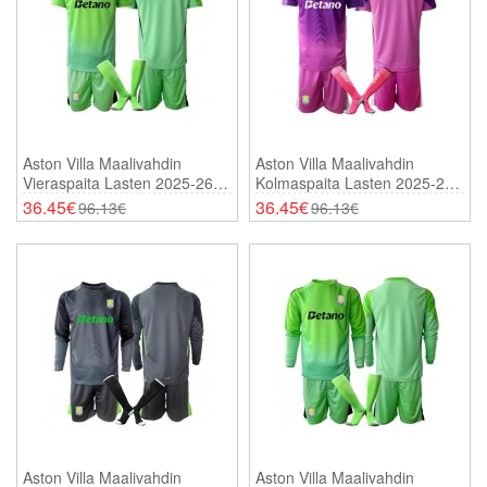
Aston Villa Maalivahdin
Aston Villa Maalivahdin
Vieraspaita Lasten 2025-26
Kolmaspaita Lasten 2025-26
Lyhythihainen (+ Shortsit)
Lyhythihainen (+ Shortsit)
36.45€
36.45€
96.13€
96.13€
Aston Villa Maalivahdin
Aston Villa Maalivahdin