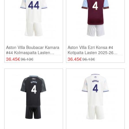
Aston Villa Boubacar Kamara
Aston Villa Ezri Konsa #4
#44 Kolmaspaita Lasten
Kotipaita Lasten 2025-26
2025-26 Lyhythihainen (+
Lyhythihainen (+ Shortsit)
36.45€
36.45€
96.13€
96.13€
Shortsit)