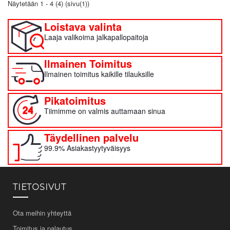
Näytetään 1 - 4 (4) (sivu(1))
Loistava valinta
Laaja valikoima jalkapallopaitoja
Ilmainen Toimitus
Ilmainen toimitus kaikille tilauksille
Pikatoimitus
Tiimimme on valmis auttamaan sinua
Täydellinen palvelu
99.9% Asiakastyytyväisyys
TIETOSIVUT
Ota meihin yhteyttä
Toimitus ja palautus