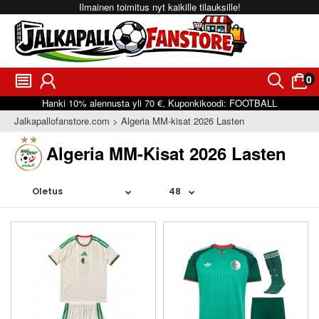
Ilmainen toimitus nyt kaikille tilauksille!
0
󰂩
󰃳
󰂨
󰃠
Hanki
10%
alennusta yli
70 €
, Kuponkikoodi:
FOOTBALL
Jalkapallofanstore.com
Algeria MM-kisat 2026 Lasten
Algeria MM-Kisat 2026 Lasten