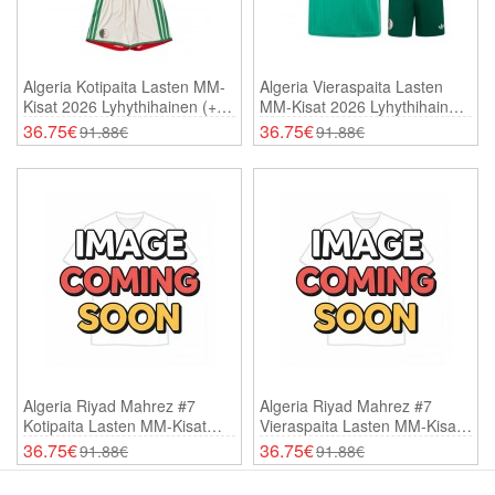
Algeria Kotipaita Lasten MM-
Algeria Vieraspaita Lasten
Kisat 2026 Lyhythihainen (+
MM-Kisat 2026 Lyhythihainen
Shortsit)
(+ Shortsit)
36.75€
36.75€
91.88€
91.88€
Algeria Riyad Mahrez #7
Algeria Riyad Mahrez #7
Kotipaita Lasten MM-Kisat
Vieraspaita Lasten MM-Kisat
2026 Lyhythihainen (+
2026 Lyhythihainen (+
36.75€
36.75€
91.88€
91.88€
Shortsit)
Shortsit)