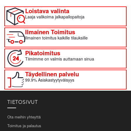
Loistava valinta
Laaja valikoima jalkapallopaitoja
Ilmainen Toimitus
Ilmainen toimitus kaikille tilauksille
Pikatoimitus
Tiimimme on valmis auttamaan sinua
Täydellinen palvelu
99.9% Asiakastyytyväisyys
TIETOSIVUT
Ota meihin yhteyttä
Toimitus ja palautus