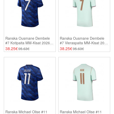
Ranska Ousmane Dembele
Ranska Ousmane Dembele
#7 Kotipaita MM-Kisat 2026
#7 Vieraspaita MM-Kisat 2026
Lyhythihainen
Lyhythihainen
38.25€
38.25€
95.63€
95.63€
Ranska Michael Olise #11
Ranska Michael Olise #11