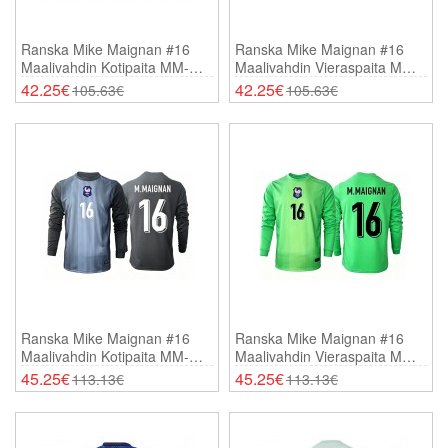
Ranska Mike Maignan #16
Ranska Mike Maignan #16
Maalivahdin Kotipaita MM-
Maalivahdin Vieraspaita MM-
Kisat 2026 Lyhythihainen
Kisat 2026 Lyhythihainen
42.25€
42.25€
105.63€
105.63€
Ranska Mike Maignan #16
Ranska Mike Maignan #16
Maalivahdin Kotipaita MM-
Maalivahdin Vieraspaita MM-
Kisat 2026 Pitkähihainen
Kisat 2026 Pitkähihainen
45.25€
45.25€
113.13€
113.13€