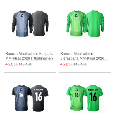
Ranska Maalivahdin Kotipaita
Ranska Maalivahdin
MM-Kisat 2026 Pitkähihainen
Vieraspaita MM-Kisat 2026
Pitkähihainen
45.25€
45.25€
113.13€
113.13€