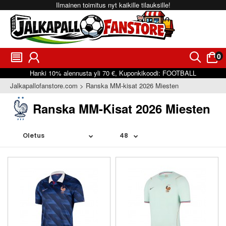
Ilmainen toimitus nyt kaikille tilauksille!
0
󰂩
󰃳
󰂨
󰃠
Hanki
10%
alennusta yli
70 €
, Kuponkikoodi:
FOOTBALL
Jalkapallofanstore.com
Ranska MM-kisat 2026 Miesten
Ranska MM-Kisat 2026 Miesten