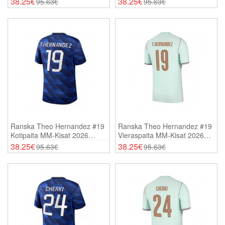
38.25€
38.25€
95.63€
95.63€
Ranska Theo Hernandez #19
Ranska Theo Hernandez #19
Kotipaita MM-Kisat 2026
Vieraspaita MM-Kisat 2026
Lyhythihainen
Lyhythihainen
38.25€
38.25€
95.63€
95.63€