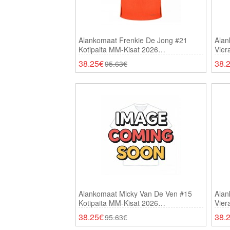
Alankomaat Frenkie De Jong #21
Alan
Kotipaita MM-Kisat 2026
Vier
Lyhythihainen
Lyhy
38.25€
38.
95.63€
Alankomaat Micky Van De Ven #15
Alan
Kotipaita MM-Kisat 2026
Vier
Lyhythihainen
Lyhy
38.25€
38.
95.63€