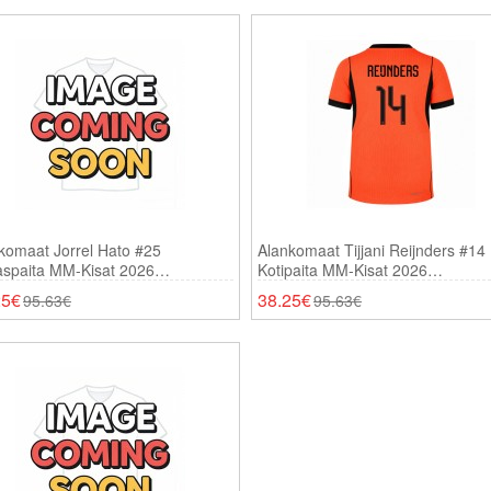
komaat Jorrel Hato #25
Alankomaat Tijjani Reijnders #14
aspaita MM-Kisat 2026
Kotipaita MM-Kisat 2026
thihainen
Lyhythihainen
25€
38.25€
95.63€
95.63€