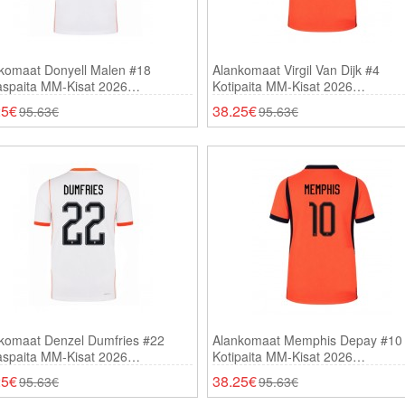
komaat Donyell Malen #18
Alankomaat Virgil Van Dijk #4
aspaita MM-Kisat 2026
Kotipaita MM-Kisat 2026
thihainen
Lyhythihainen
25€
38.25€
95.63€
95.63€
komaat Denzel Dumfries #22
Alankomaat Memphis Depay #10
aspaita MM-Kisat 2026
Kotipaita MM-Kisat 2026
thihainen
Lyhythihainen
25€
38.25€
95.63€
95.63€