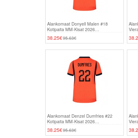
Alankomaat Donyell Malen #18
Alan
Kotipaita MM-Kisat 2026
Vier
Lyhythihainen
Lyhy
38.25€
38.
95.63€
Alankomaat Denzel Dumfries #22
Alan
Kotipaita MM-Kisat 2026
Vier
Lyhythihainen
Lyhy
38.25€
38.
95.63€