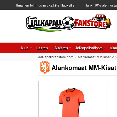
Ilmainen toimitus nyt kaikille tilauksille!
Hanki
10%
alennusta
Klubi
Lasten
Naisten
Jalkapallotähdet
Maa
Jalkapallofanstore.com
Alankomaat MM-kisat 202
Alankomaat MM-Kisat