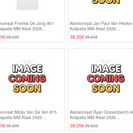
komaat Frenkie De Jong #21
Alankomaat Jan Paul Van Hecke 
aspaita MM-Kisat 2026
Kotipaita MM-Kisat 2026
thihainen
Lyhythihainen
25€
38.25€
95.63€
95.63€
komaat Micky Van De Ven #15
Alankomaat Ryan Gravenberch #
aspaita MM-Kisat 2026
Kotipaita MM-Kisat 2026
thihainen
Lyhythihainen
25€
38.25€
95.63€
95.63€