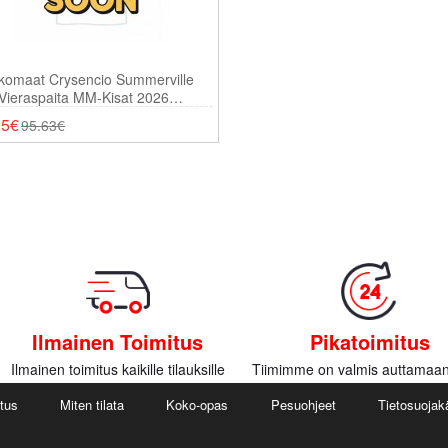
komaat Crysencio Summerville
Vieraspaita MM-Kisat 2026
thihainen
25€
95.63€
Ilmainen Toimitus
Pikatoimitus
Ilmainen toimitus kaikille tilauksille
Tiimimme on valmis auttamaan
utus
Miten tilata
Koko-opas
Pesuohjeet
Tietosuojak