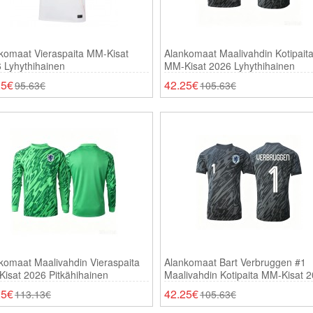
komaat Vieraspaita MM-Kisat
Alankomaat Maalivahdin Kotipait
 Lyhythihainen
MM-Kisat 2026 Lyhythihainen
25€
42.25€
95.63€
105.63€
komaat Maalivahdin Vieraspaita
Alankomaat Bart Verbruggen #1
isat 2026 Pitkähihainen
Maalivahdin Kotipaita MM-Kisat 
Lyhythihainen
25€
42.25€
113.13€
105.63€