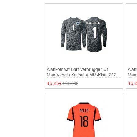
Alankomaat Bart Verbruggen #1
Alan
Maalivahdin Kotipaita MM-Kisat 2026
Maal
Pitkähihainen
2026
45.25€
45.
113.13€