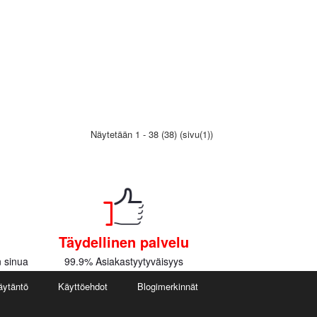
Näytetään 1 - 38 (38) (sivu(1))
Täydellinen palvelu
 sinua
99.9% Asiakastyytyväisyys
äytäntö
Käyttöehdot
Blogimerkinnät