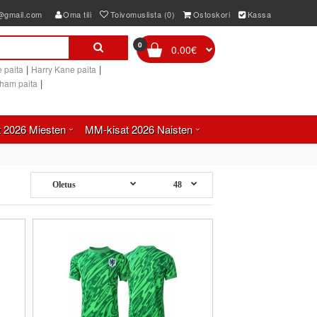
e@gmail.com
Oma tili
Toivomuslista (0)
Ostoskori
Kassa
0
0.00€
|
|
 paita
Harry Kane paita
|
gham paita
 2026 Miesten
MM-kisat 2026 Naisten