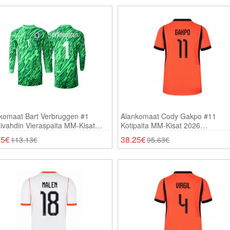
komaat Bart Verbruggen #1
Alankomaat Cody Gakpo #11
ivahdin Vieraspaita MM-Kisat
Kotipaita MM-Kisat 2026
 Pitkähihainen
Lyhythihainen
25€
38.25€
113.13€
95.63€