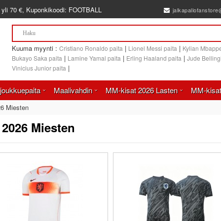
 yli
70 €
, Kuponkikoodi:
FOOTBALL
jalkapallofanstor
Kuuma myynti :
|
|
Cristiano Ronaldo paita
Lionel Messi paita
Kylian Mbappe
|
|
|
Bukayo Saka paita
Lamine Yamal paita
Erling Haaland paita
Jude Bellin
|
Vinicius Junior paita
joukkuepaita
Maalivahdin
MM-kisat 2026 Lasten
MM-kisat
6 Miesten
 2026 Miesten