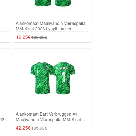
a
Alankomaat Maalivahdin Vieraspaita
MM-Kisat 2026 Lyhythihainen
42.25€
105.63€
Alankomaat Bart Verbruggen #1
2026
Maalivahdin Vieraspaita MM-Kisat
2026 Lyhythihainen
42.25€
105.63€