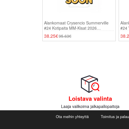
Alankomaat Crysencio Summerville
Alan
#24 Kotipaita MM-Kisat 2026
#24 
Lyhythihainen
Lyhy
38.25€
38.
95.63€
Loistava valinta
Laaja valikoima jalkapallopaitoja
Ota meihin yhteyttä
Toimitus ja pala