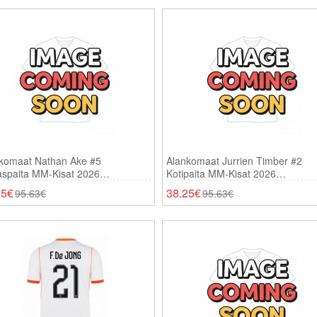
komaat Nathan Ake #5
Alankomaat Jurrien Timber #2
aspaita MM-Kisat 2026
Kotipaita MM-Kisat 2026
thihainen
Lyhythihainen
25€
38.25€
95.63€
95.63€