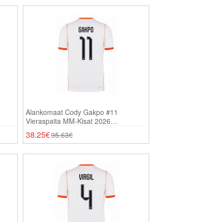
Alankomaat Cody Gakpo #11
Vieraspaita MM-Kisat 2026
Lyhythihainen
38.25€
95.63€