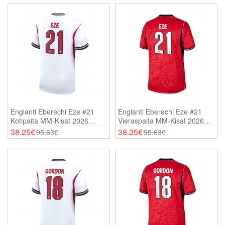
Englanti Eberechi Eze #21
Englanti Eberechi Eze #21
Kotipaita MM-Kisat 2026
Vieraspaita MM-Kisat 2026
Lyhythihainen
Lyhythihainen
38.25€
38.25€
95.63€
95.63€