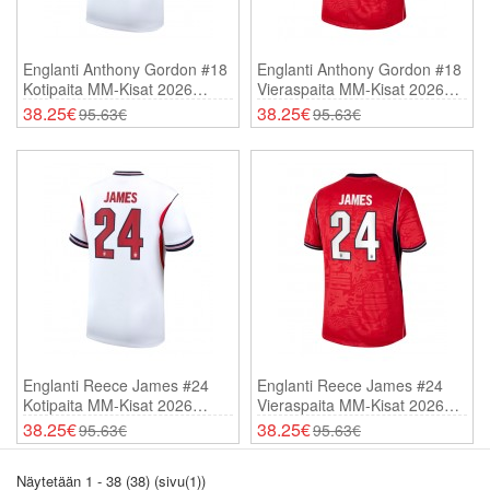
Englanti Anthony Gordon #18
Englanti Anthony Gordon #18
Kotipaita MM-Kisat 2026
Vieraspaita MM-Kisat 2026
Lyhythihainen
Lyhythihainen
38.25€
38.25€
95.63€
95.63€
Englanti Reece James #24
Englanti Reece James #24
Kotipaita MM-Kisat 2026
Vieraspaita MM-Kisat 2026
Lyhythihainen
Lyhythihainen
38.25€
38.25€
95.63€
95.63€
Näytetään 1 - 38 (38) (sivu(1))