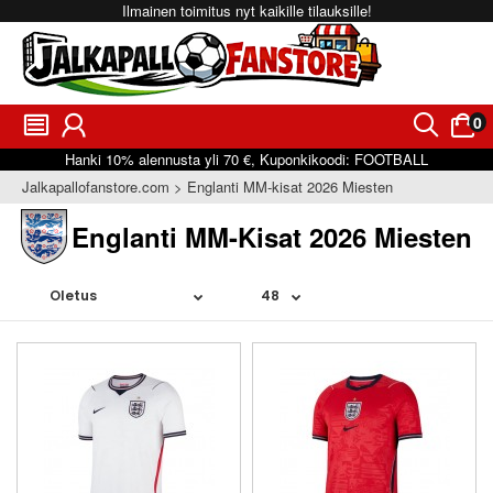
Ilmainen toimitus nyt kaikille tilauksille!
0
󰂩
󰃳
󰂨
󰃠
Hanki
10%
alennusta yli
70 €
, Kuponkikoodi:
FOOTBALL
Jalkapallofanstore.com
Englanti MM-kisat 2026 Miesten
Englanti MM-Kisat 2026 Miesten