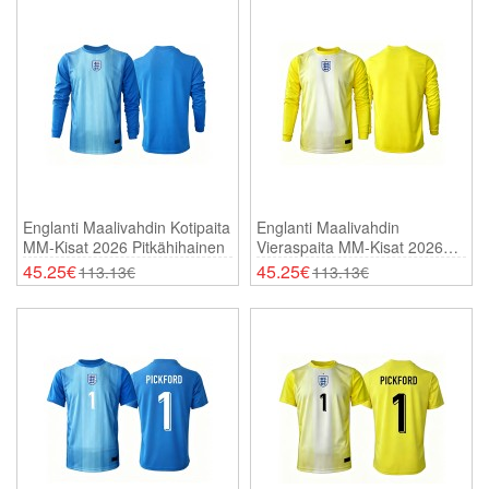
Englanti Maalivahdin Kotipaita
Englanti Maalivahdin
MM-Kisat 2026 Pitkähihainen
Vieraspaita MM-Kisat 2026
Pitkähihainen
45.25€
45.25€
113.13€
113.13€