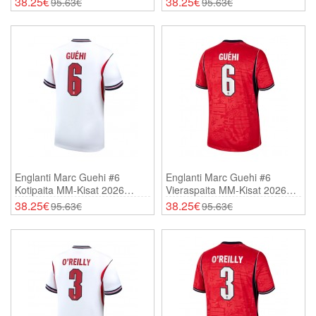
38.25€
38.25€
95.63€
95.63€
Englanti Marc Guehi #6
Englanti Marc Guehi #6
Kotipaita MM-Kisat 2026
Vieraspaita MM-Kisat 2026
Lyhythihainen
Lyhythihainen
38.25€
38.25€
95.63€
95.63€