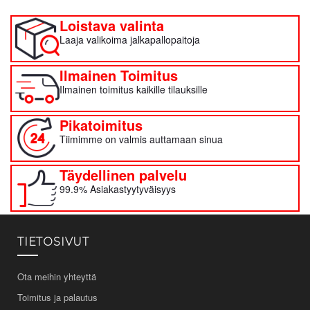
Loistava valinta
Laaja valikoima jalkapallopaitoja
Ilmainen Toimitus
Ilmainen toimitus kaikille tilauksille
Pikatoimitus
Tiimimme on valmis auttamaan sinua
Täydellinen palvelu
99.9% Asiakastyytyväisyys
TIETOSIVUT
Ota meihin yhteyttä
Toimitus ja palautus