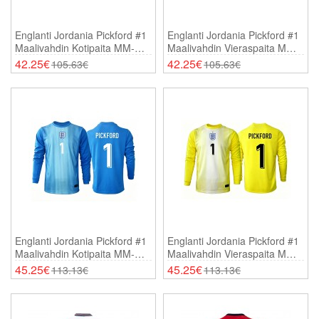
Englanti Jordania Pickford #1
Englanti Jordania Pickford #1
Maalivahdin Kotipaita MM-
Maalivahdin Vieraspaita MM-
Kisat 2026 Lyhythihainen
Kisat 2026 Lyhythihainen
42.25€
42.25€
105.63€
105.63€
Englanti Jordania Pickford #1
Englanti Jordania Pickford #1
Maalivahdin Kotipaita MM-
Maalivahdin Vieraspaita MM-
Kisat 2026 Pitkähihainen
Kisat 2026 Pitkähihainen
45.25€
45.25€
113.13€
113.13€