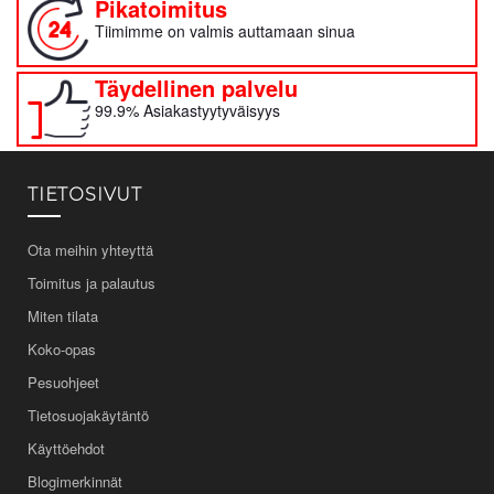
Pikatoimitus
Tiimimme on valmis auttamaan sinua
Täydellinen palvelu
99.9% Asiakastyytyväisyys
TIETOSIVUT
Ota meihin yhteyttä
Toimitus ja palautus
Miten tilata
Koko-opas
Pesuohjeet
Tietosuojakäytäntö
Käyttöehdot
Blogimerkinnät