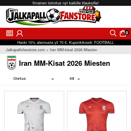
Ilmainen toimitus nyt kaikille tilauksille!
0
󰂩
󰃳
󰂨
󰃠
Hanki
10%
alennusta yli
70 €
, Kuponkikoodi:
FOOTBALL
Jalkapallofanstore.com
Iran MM-kisat 2026 Miesten
Iran MM-Kisat 2026 Miesten