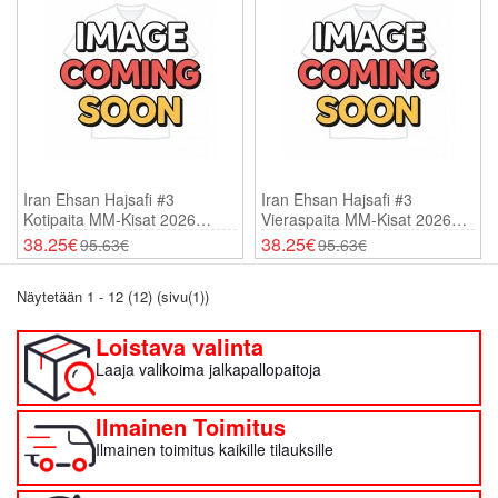
Iran Ehsan Hajsafi #3
Iran Ehsan Hajsafi #3
Kotipaita MM-Kisat 2026
Vieraspaita MM-Kisat 2026
Lyhythihainen
Lyhythihainen
38.25€
38.25€
95.63€
95.63€
Näytetään 1 - 12 (12) (sivu(1))
Loistava valinta
Laaja valikoima jalkapallopaitoja
Ilmainen Toimitus
Ilmainen toimitus kaikille tilauksille