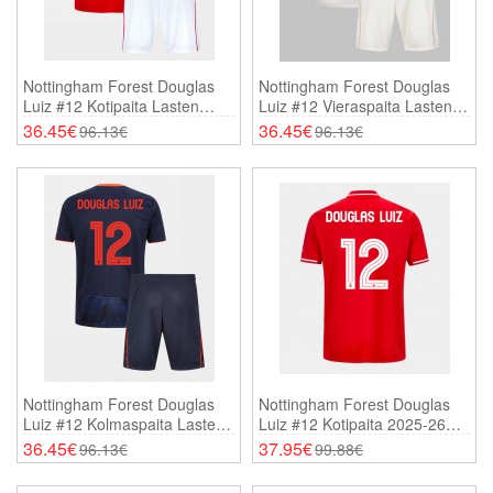
Nottingham Forest Douglas
Nottingham Forest Douglas
Luiz #12 Kotipaita Lasten
Luiz #12 Vieraspaita Lasten
2025-26 Lyhythihainen (+
2025-26 Lyhythihainen (+
36.45€
36.45€
96.13€
96.13€
Shortsit)
Shortsit)
Nottingham Forest Douglas
Nottingham Forest Douglas
Luiz #12 Kolmaspaita Lasten
Luiz #12 Kotipaita 2025-26
2025-26 Lyhythihainen (+
Lyhythihainen
36.45€
37.95€
96.13€
99.88€
Shortsit)