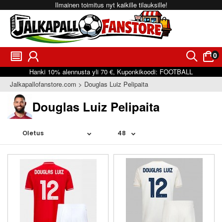
Ilmainen toimitus nyt kaikille tilauksille!
0
󰂩
󰃳
󰂨
󰃠
Hanki
10%
alennusta yli
70 €
, Kuponkikoodi:
FOOTBALL
Jalkapallofanstore.com
Douglas Luiz Pelipaita
Douglas Luiz Pelipaita