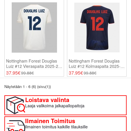
Nottingham Forest Douglas
Nottingham Forest Douglas
Luiz #12 Vieraspaita 2025-26
Luiz #12 Kolmaspaita 2025-
Lyhythihainen
26 Lyhythihainen
37.95€
37.95€
99.88€
99.88€
Näytetään 1 - 6 (6) (sivu(1))
Loistava valinta
Laaja valikoima jalkapallopaitoja
Ilmainen Toimitus
Ilmainen toimitus kaikille tilauksille