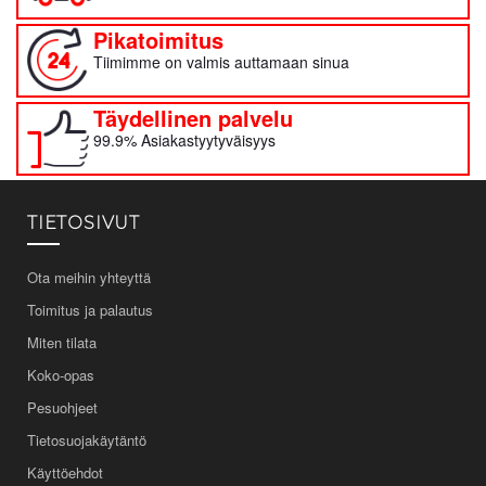
Pikatoimitus
Tiimimme on valmis auttamaan sinua
Täydellinen palvelu
99.9% Asiakastyytyväisyys
TIETOSIVUT
Ota meihin yhteyttä
Toimitus ja palautus
Miten tilata
Koko-opas
Pesuohjeet
Tietosuojakäytäntö
Käyttöehdot