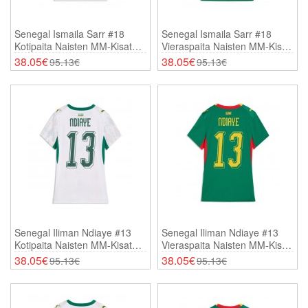
Senegal Ismaila Sarr #18
Senegal Ismaila Sarr #18
Kotipaita Naisten MM-Kisat
Vieraspaita Naisten MM-Kisat
2026 Lyhythihainen
2026 Lyhythihainen
38.05€
38.05€
95.13€
95.13€
Senegal Iliman Ndiaye #13
Senegal Iliman Ndiaye #13
Kotipaita Naisten MM-Kisat
Vieraspaita Naisten MM-Kisat
2026 Lyhythihainen
2026 Lyhythihainen
38.05€
38.05€
95.13€
95.13€