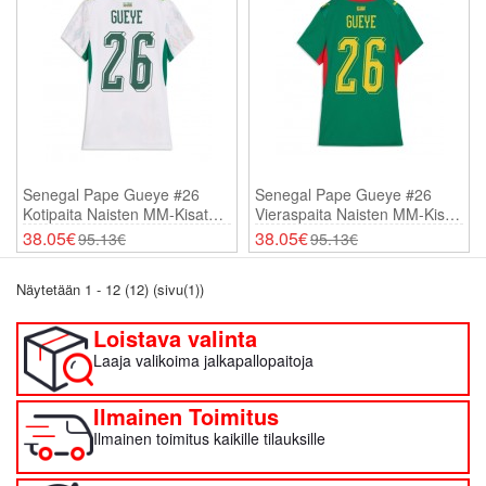
Senegal Pape Gueye #26
Senegal Pape Gueye #26
Kotipaita Naisten MM-Kisat
Vieraspaita Naisten MM-Kisat
2026 Lyhythihainen
2026 Lyhythihainen
38.05€
38.05€
95.13€
95.13€
Näytetään 1 - 12 (12) (sivu(1))
Loistava valinta
Laaja valikoima jalkapallopaitoja
Ilmainen Toimitus
Ilmainen toimitus kaikille tilauksille