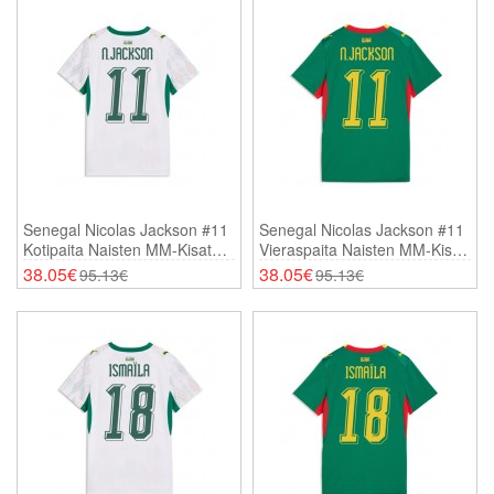
Senegal Nicolas Jackson #11
Senegal Nicolas Jackson #11
Kotipaita Naisten MM-Kisat
Vieraspaita Naisten MM-Kisat
2026 Lyhythihainen
2026 Lyhythihainen
38.05€
38.05€
95.13€
95.13€