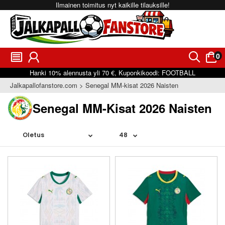
Ilmainen toimitus nyt kaikille tilauksille!
0
󰂩
󰃳
󰂨
󰃠
Hanki
10%
alennusta yli
70 €
, Kuponkikoodi:
FOOTBALL
Jalkapallofanstore.com
Senegal MM-kisat 2026 Naisten
Senegal MM-Kisat 2026 Naisten