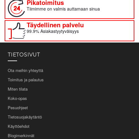
Pikatoimitus
Tiimimme on valmis auttamaan sinua
Täydellinen palvelu
99.9% Asiakastyytyväisyys
TIETOSIVUT
Ota meihin yhteyttä
Toimitus ja palautus
Miten tilata
Koko-opas
Pesuohjeet
Tietosuojakäytäntö
Käyttöehdot
Blogimerkinnät