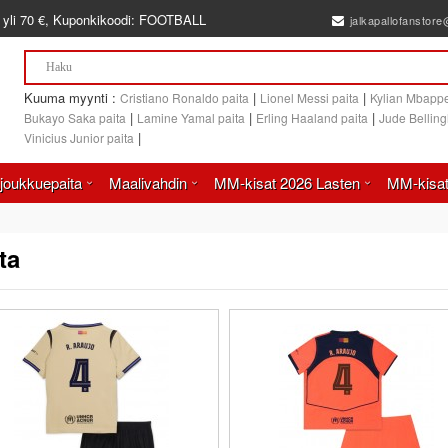
 yli
70 €
, Kuponkikoodi:
FOOTBALL
jalkapallofanstor
Kuuma myynti :
|
|
Cristiano Ronaldo paita
Lionel Messi paita
Kylian Mbappe
|
|
|
Bukayo Saka paita
Lamine Yamal paita
Erling Haaland paita
Jude Bellin
|
Vinicius Junior paita
joukkuepaita
Maalivahdin
MM-kisat 2026 Lasten
MM-kisat
ta