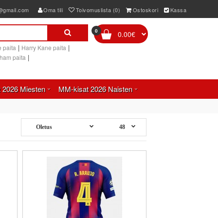
e@gmail.com
Oma tili
Toivomuslista (0)
Ostoskori
Kassa
0
0.00€
|
|
 paita
Harry Kane paita
|
gham paita
 2026 Miesten
MM-kisat 2026 Naisten