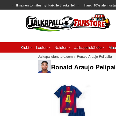
Ilmainen toimitus nyt kaikille tilauksille!
Hanki
10%
alennusta
Klubi
Lasten
Naisten
Jalkapallotähdet
Maa
Jalkapallofanstore.com
Ronald Araujo Pelipaita
Ronald Araujo Pelipai