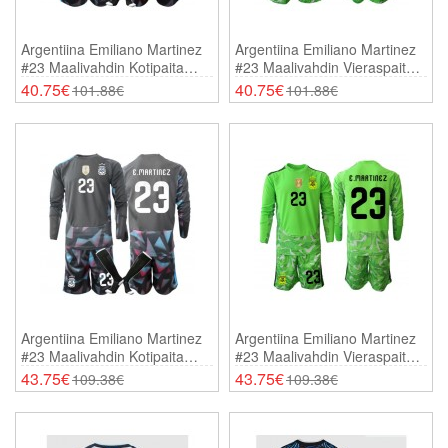
Argentiina Emiliano Martinez
Argentiina Emiliano Martinez
#23 Maalivahdin Kotipaita
#23 Maalivahdin Vieraspaita
Lasten MM-Kisat 2026
Lasten MM-Kisat 2026
40.75€
40.75€
101.88€
101.88€
Lyhythihainen (+ Shortsit)
Lyhythihainen (+ Shortsit)
Argentiina Emiliano Martinez
Argentiina Emiliano Martinez
#23 Maalivahdin Kotipaita
#23 Maalivahdin Vieraspaita
Lasten MM-Kisat 2026
Lasten MM-Kisat 2026
43.75€
43.75€
109.38€
109.38€
Pitkähihainen (+ Shortsit)
Pitkähihainen (+ Shortsit)