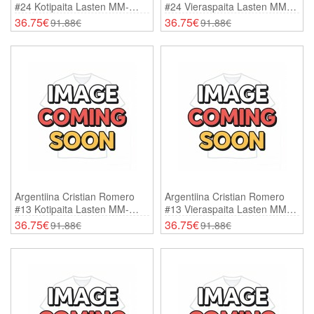
#24 Kotipaita Lasten MM-
#24 Vieraspaita Lasten MM-
Kisat 2026 Lyhythihainen (+
Kisat 2026 Lyhythihainen (+
36.75€
36.75€
91.88€
91.88€
Shortsit)
Shortsit)
Argentiina Cristian Romero
Argentiina Cristian Romero
#13 Kotipaita Lasten MM-
#13 Vieraspaita Lasten MM-
Kisat 2026 Lyhythihainen (+
Kisat 2026 Lyhythihainen (+
36.75€
36.75€
91.88€
91.88€
Shortsit)
Shortsit)