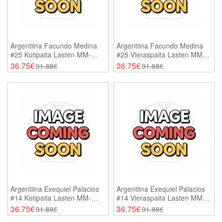
Argentiina Facundo Medina
Argentiina Facundo Medina
#25 Kotipaita Lasten MM-
#25 Vieraspaita Lasten MM-
Kisat 2026 Lyhythihainen (+
Kisat 2026 Lyhythihainen (+
36.75€
36.75€
91.88€
91.88€
Shortsit)
Shortsit)
Argentiina Exequiel Palacios
Argentiina Exequiel Palacios
#14 Kotipaita Lasten MM-
#14 Vieraspaita Lasten MM-
Kisat 2026 Lyhythihainen (+
Kisat 2026 Lyhythihainen (+
36.75€
36.75€
91.88€
91.88€
Shortsit)
Shortsit)