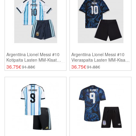
Argentiina Lionel Messi #10
Argentiina Lionel Messi #10
Kotipaita Lasten MM-Kisat
Vieraspaita Lasten MM-Kisat
2026 Lyhythihainen (+
2026 Lyhythihainen (+
36.75€
36.75€
91.88€
91.88€
Shortsit)
Shortsit)