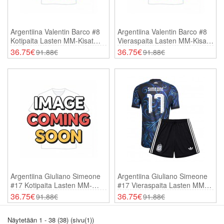
Argentiina Valentin Barco #8
Argentiina Valentin Barco #8
Kotipaita Lasten MM-Kisat
Vieraspaita Lasten MM-Kisat
2026 Lyhythihainen (+
2026 Lyhythihainen (+
36.75€
36.75€
91.88€
91.88€
Shortsit)
Shortsit)
Argentiina Giuliano Simeone
Argentiina Giuliano Simeone
#17 Kotipaita Lasten MM-
#17 Vieraspaita Lasten MM-
Kisat 2026 Lyhythihainen (+
Kisat 2026 Lyhythihainen (+
36.75€
36.75€
91.88€
91.88€
Shortsit)
Shortsit)
Näytetään 1 - 38 (38) (sivu(1))