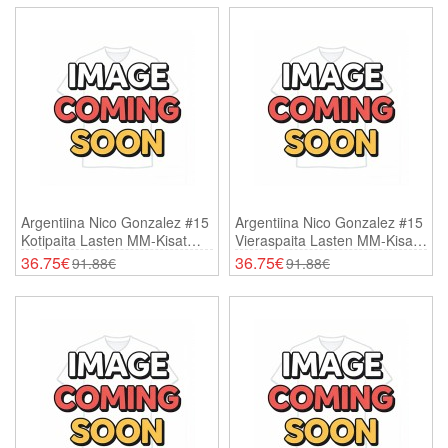
Argentiina Nico Gonzalez #15
Argentiina Nico Gonzalez #15
Kotipaita Lasten MM-Kisat
Vieraspaita Lasten MM-Kisat
2026 Lyhythihainen (+
2026 Lyhythihainen (+
36.75€
36.75€
91.88€
91.88€
Shortsit)
Shortsit)