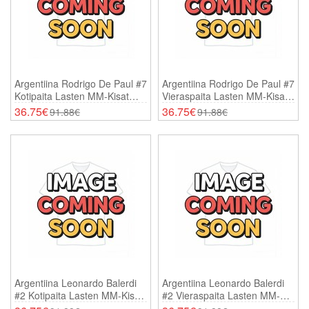
Argentiina Rodrigo De Paul #7
Argentiina Rodrigo De Paul #7
Kotipaita Lasten MM-Kisat
Vieraspaita Lasten MM-Kisat
2026 Lyhythihainen (+
2026 Lyhythihainen (+
36.75€
36.75€
91.88€
91.88€
Shortsit)
Shortsit)
Argentiina Leonardo Balerdi
Argentiina Leonardo Balerdi
#2 Kotipaita Lasten MM-Kisat
#2 Vieraspaita Lasten MM-
2026 Lyhythihainen (+
Kisat 2026 Lyhythihainen (+