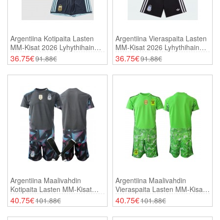
Argentiina Kotipaita Lasten
Argentiina Vieraspaita Lasten
MM-Kisat 2026 Lyhythihainen
MM-Kisat 2026 Lyhythihainen
(+ Shortsit)
(+ Shortsit)
36.75€
36.75€
91.88€
91.88€
Argentiina Maalivahdin
Argentiina Maalivahdin
Kotipaita Lasten MM-Kisat
Vieraspaita Lasten MM-Kisat
2026 Lyhythihainen (+
2026 Lyhythihainen (+
40.75€
40.75€
101.88€
101.88€
Shortsit)
Shortsit)