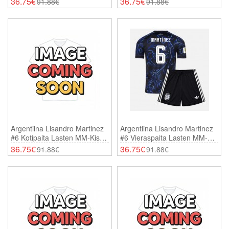
36.75€
36.75€
91.88€
91.88€
Shortsit)
Shortsit)
Argentiina Lisandro Martinez
Argentiina Lisandro Martinez
#6 Kotipaita Lasten MM-Kisat
#6 Vieraspaita Lasten MM-
2026 Lyhythihainen (+
Kisat 2026 Lyhythihainen (+
36.75€
36.75€
91.88€
91.88€
Shortsit)
Shortsit)