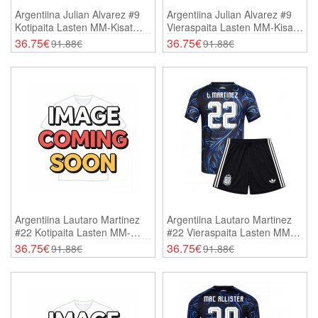
Argentiina Julian Alvarez #9
Argentiina Julian Alvarez #9
Kotipaita Lasten MM-Kisat
Vieraspaita Lasten MM-Kisat
2026 Lyhythihainen (+
2026 Lyhythihainen (+
36.75€
36.75€
91.88€
91.88€
Shortsit)
Shortsit)
Argentiina Lautaro Martinez
Argentiina Lautaro Martinez
#22 Kotipaita Lasten MM-
#22 Vieraspaita Lasten MM-
Kisat 2026 Lyhythihainen (+
Kisat 2026 Lyhythihainen (+
36.75€
36.75€
91.88€
91.88€
Shortsit)
Shortsit)