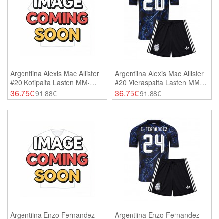
Argentiina Alexis Mac Allister
Argentiina Alexis Mac Allister
#20 Kotipaita Lasten MM-
#20 Vieraspaita Lasten MM-
Kisat 2026 Lyhythihainen (+
Kisat 2026 Lyhythihainen (+
36.75€
36.75€
91.88€
91.88€
Shortsit)
Shortsit)
Argentiina Enzo Fernandez
Argentiina Enzo Fernandez