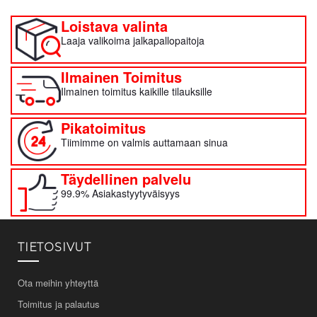
Loistava valinta
Laaja valikoima jalkapallopaitoja
Ilmainen Toimitus
Ilmainen toimitus kaikille tilauksille
Pikatoimitus
Tiimimme on valmis auttamaan sinua
Täydellinen palvelu
99.9% Asiakastyytyväisyys
TIETOSIVUT
Ota meihin yhteyttä
Toimitus ja palautus