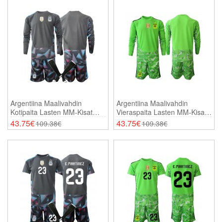
Argentiina Maalivahdin
Argentiina Maalivahdin
Kotipaita Lasten MM-Kisat
Vieraspaita Lasten MM-Kisat
2026 Pitkähihainen (+
2026 Pitkähihainen (+
43.75€
43.75€
109.38€
109.38€
Shortsit)
Shortsit)