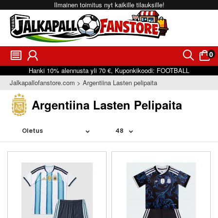
Ilmainen toimitus nyt kaikille tilauksille!
0
󰂩
󰃳
󰂨
󰃠
Hanki
10%
alennusta yli
70 €
, Kuponkikoodi:
FOOTBALL
Jalkapallofanstore.com
Argentiina Lasten pelipaita
Argentiina Lasten Pelipaita