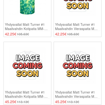
Yhdysvallat Matt Turner #1
Yhdysvallat Matt Turner #1
Maalivahdin Kotipaita MM-
Maalivahdin Vieraspaita MM-
Kisat 2026 Lyhythihainen
Kisat 2026 Lyhythihainen
42.25€
42.25€
105.63€
105.63€
Yhdysvallat Matt Turner #1
Yhdysvallat Matt Turner #1
Maalivahdin Kotipaita MM-
Maalivahdin Vieraspaita MM-
Kisat 2026 Pitkähihainen
Kisat 2026 Pitkähihainen
45.25€
45.25€
113.13€
113.13€