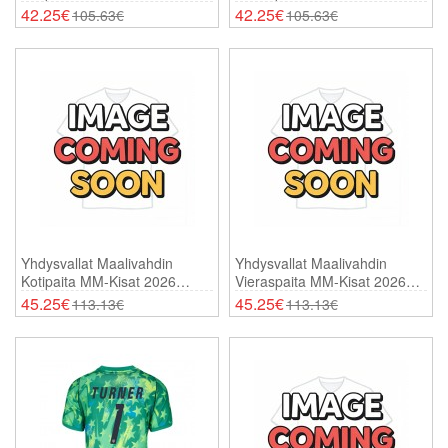
Lyhythihainen
Lyhythihainen
42.25€
42.25€
105.63€
105.63€
Yhdysvallat Maalivahdin
Yhdysvallat Maalivahdin
Kotipaita MM-Kisat 2026
Vieraspaita MM-Kisat 2026
Pitkähihainen
Pitkähihainen
45.25€
45.25€
113.13€
113.13€