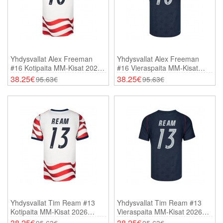
Yhdysvallat Alex Freeman
Yhdysvallat Alex Freeman
#16 Kotipaita MM-Kisat 2026
#16 Vieraspaita MM-Kisat
Lyhythihainen
2026 Lyhythihainen
38.25€
38.25€
95.63€
95.63€
Yhdysvallat Tim Ream #13
Yhdysvallat Tim Ream #13
Kotipaita MM-Kisat 2026
Vieraspaita MM-Kisat 2026
Lyhythihainen
Lyhythihainen
38.25€
38.25€