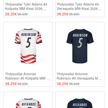
Yhdysvallat Tyler Adams #4
Yhdysvallat Tyler Adams #4
Kotipaita MM-Kisat 2026
Vieraspaita MM-Kisat 2026
Lyhythihainen
Lyhythihainen
38.25€
38.25€
95.63€
95.63€
Yhdysvallat Antonee
Yhdysvallat Antonee
Robinson #5 Kotipaita MM-
Robinson #5 Vieraspaita MM-
Kisat 2026 Lyhythihainen
Kisat 2026 Lyhythihainen
38.25€
38.25€
95.63€
95.63€