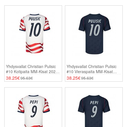
Yhdysvallat Christian Pulisic
Yhdysvallat Christian Pulisic
#10 Kotipaita MM-Kisat 2026
#10 Vieraspaita MM-Kisat
Lyhythihainen
2026 Lyhythihainen
38.25€
38.25€
95.63€
95.63€