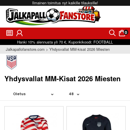
Ilmainen toimitus nyt kaikille tilauksille!
0
󰂩
󰃳
󰂨
󰃠
Hanki
10%
alennusta yli
70 €
, Kuponkikoodi:
FOOTBALL
Jalkapallofanstore.com
Yhdysvallat MM-kisat 2026 Miesten
Yhdysvallat MM-Kisat 2026 Miesten