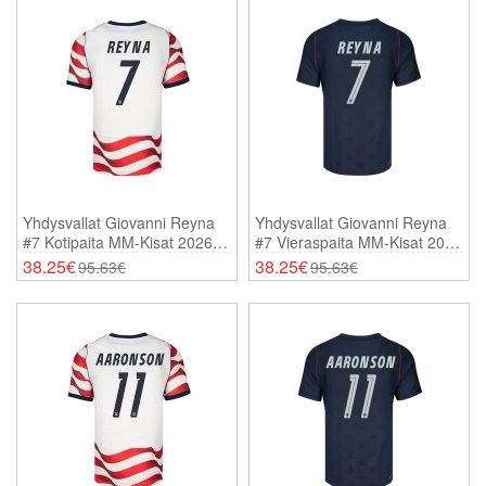
Yhdysvallat Giovanni Reyna
Yhdysvallat Giovanni Reyna
#7 Kotipaita MM-Kisat 2026
#7 Vieraspaita MM-Kisat 2026
Lyhythihainen
Lyhythihainen
38.25€
38.25€
95.63€
95.63€