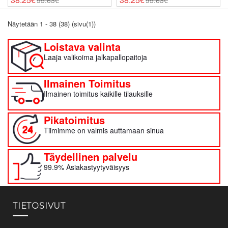
95.63€
95.63€
Näytetään 1 - 38 (38) (sivu(1))
Loistava valinta
Laaja valikoima jalkapallopaitoja
Ilmainen Toimitus
Ilmainen toimitus kaikille tilauksille
Pikatoimitus
Tiimimme on valmis auttamaan sinua
Täydellinen palvelu
99.9% Asiakastyytyväisyys
TIETOSIVUT