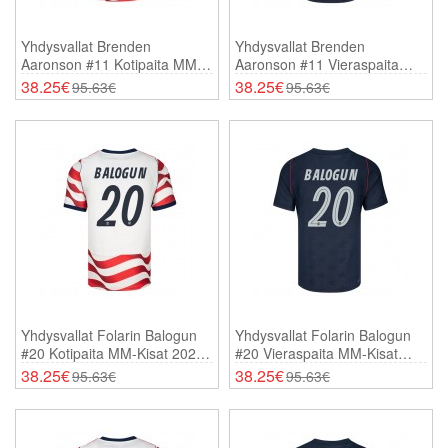
Yhdysvallat Brenden
Yhdysvallat Brenden
Aaronson #11 Kotipaita MM-
Aaronson #11 Vieraspaita
Kisat 2026 Lyhythihainen
MM-Kisat 2026 Lyhythihainen
38.25€
38.25€
95.63€
95.63€
Yhdysvallat Folarin Balogun
Yhdysvallat Folarin Balogun
#20 Kotipaita MM-Kisat 2026
#20 Vieraspaita MM-Kisat
Lyhythihainen
2026 Lyhythihainen
38.25€
38.25€
95.63€
95.63€