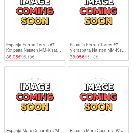
Espanja Ferran Torres #7
Espanja Ferran Torres #7
Kotipaita Naisten MM-Kisat
Vieraspaita Naisten MM-Kisat
2026 Lyhythihainen
2026 Lyhythihainen
38.05€
38.05€
95.13€
95.13€
Espanja Marc Cucurella #24
Espanja Marc Cucurella #24