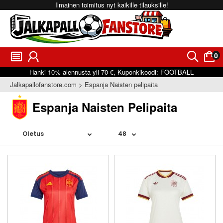
Ilmainen toimitus nyt kaikille tilauksille!
0
󰂩
󰃳
󰂨
󰃠
Hanki
10%
alennusta yli
70 €
, Kuponkikoodi:
FOOTBALL
Jalkapallofanstore.com
Espanja Naisten pelipaita
Espanja Naisten Pelipaita