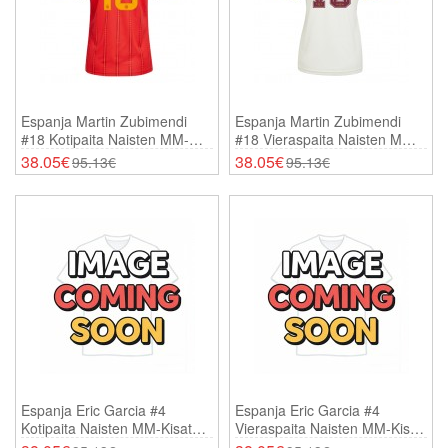
Espanja Martin Zubimendi
Espanja Martin Zubimendi
#18 Kotipaita Naisten MM-
#18 Vieraspaita Naisten MM-
Kisat 2026 Lyhythihainen
Kisat 2026 Lyhythihainen
38.05€
38.05€
95.13€
95.13€
Espanja Eric Garcia #4
Espanja Eric Garcia #4
Kotipaita Naisten MM-Kisat
Vieraspaita Naisten MM-Kisat
2026 Lyhythihainen
2026 Lyhythihainen