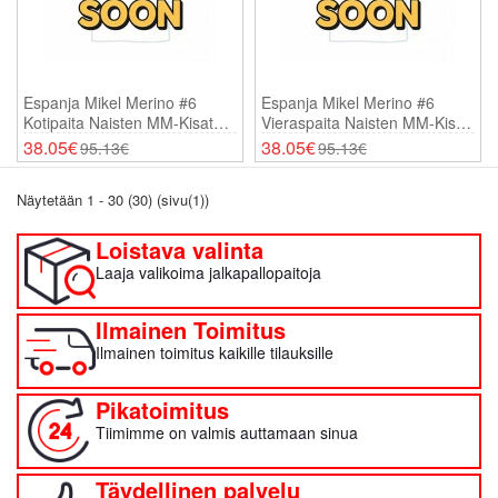
Espanja Mikel Merino #6
Espanja Mikel Merino #6
Kotipaita Naisten MM-Kisat
Vieraspaita Naisten MM-Kisat
2026 Lyhythihainen
2026 Lyhythihainen
38.05€
38.05€
95.13€
95.13€
Näytetään 1 - 30 (30) (sivu(1))
Loistava valinta
Laaja valikoima jalkapallopaitoja
Ilmainen Toimitus
Ilmainen toimitus kaikille tilauksille
Pikatoimitus
Tiimimme on valmis auttamaan sinua
Täydellinen palvelu