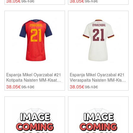
38.05€
38.05€
95.13€
95.13€
Espanja Mikel Oyarzabal #21
Espanja Mikel Oyarzabal #21
Kotipaita Naisten MM-Kisat
Vieraspaita Naisten MM-Kisat
2026 Lyhythihainen
2026 Lyhythihainen
38.05€
38.05€
95.13€
95.13€