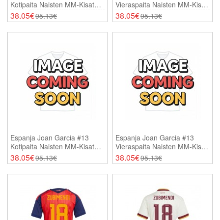
Kotipaita Naisten MM-Kisat
Vieraspaita Naisten MM-Kisat
2026 Lyhythihainen
2026 Lyhythihainen
38.05€
38.05€
95.13€
95.13€
Espanja Joan Garcia #13
Espanja Joan Garcia #13
Kotipaita Naisten MM-Kisat
Vieraspaita Naisten MM-Kisat
2026 Lyhythihainen
2026 Lyhythihainen
38.05€
38.05€
95.13€
95.13€