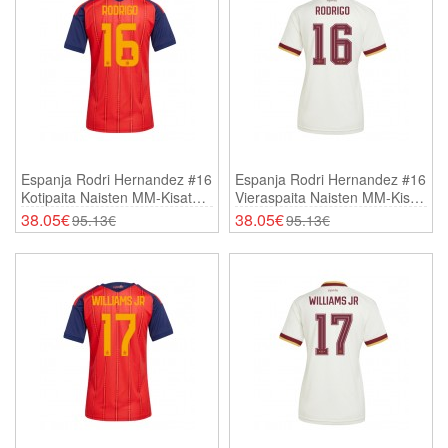
Espanja Rodri Hernandez #16
Espanja Rodri Hernandez #16
Kotipaita Naisten MM-Kisat
Vieraspaita Naisten MM-Kisat
2026 Lyhythihainen
2026 Lyhythihainen
38.05€
38.05€
95.13€
95.13€