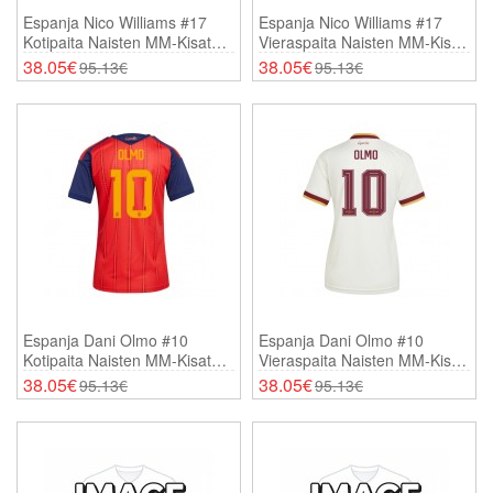
Espanja Nico Williams #17
Espanja Nico Williams #17
Kotipaita Naisten MM-Kisat
Vieraspaita Naisten MM-Kisat
2026 Lyhythihainen
2026 Lyhythihainen
38.05€
38.05€
95.13€
95.13€
Espanja Dani Olmo #10
Espanja Dani Olmo #10
Kotipaita Naisten MM-Kisat
Vieraspaita Naisten MM-Kisat
2026 Lyhythihainen
2026 Lyhythihainen
38.05€
38.05€
95.13€
95.13€