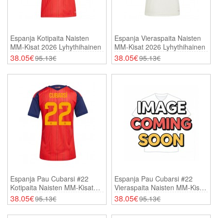
Espanja Kotipaita Naisten
Espanja Vieraspaita Naisten
MM-Kisat 2026 Lyhythihainen
MM-Kisat 2026 Lyhythihainen
38.05€
38.05€
95.13€
95.13€
Espanja Pau Cubarsi #22
Espanja Pau Cubarsi #22
Kotipaita Naisten MM-Kisat
Vieraspaita Naisten MM-Kisat
2026 Lyhythihainen
2026 Lyhythihainen
38.05€
38.05€
95.13€
95.13€