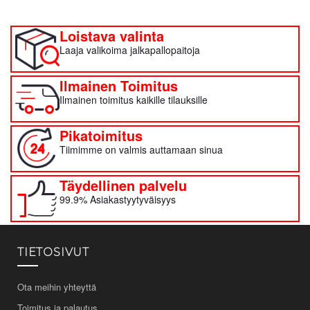
Loistava valinta
Laaja valikoima jalkapallopaitoja
Ilmainen Toimitus
Ilmainen toimitus kaikille tilauksille
Pikatoimitus
Tiimimme on valmis auttamaan sinua
Täydellinen palvelu
99.9% Asiakastyytyväisyys
TIETOSIVUT
Ota meihin yhteyttä
Toimitus ja palautus