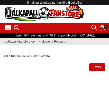
Ilmainen toimitus nyt kaikille tilauksille!
0
󰂩
󰃳
󰂨
󰃠
Hanki
10%
alennusta yli
70 €
, Kuponkikoodi:
FOOTBALL
Jalkapallofanstore.com
slovakia Pelipaita
Tällä tuotealueella ei ole tuotteita.
JATKA