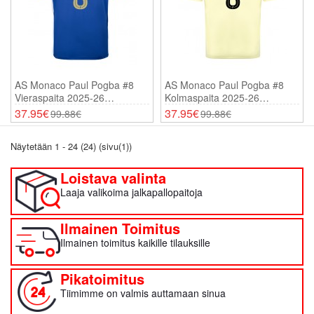
AS Monaco Paul Pogba #8
AS Monaco Paul Pogba #8
Vieraspaita 2025-26
Kolmaspaita 2025-26
Lyhythihainen
Lyhythihainen
37.95€
37.95€
99.88€
99.88€
Näytetään 1 - 24 (24) (sivu(1))
Loistava valinta
Laaja valikoima jalkapallopaitoja
Ilmainen Toimitus
Ilmainen toimitus kaikille tilauksille
Pikatoimitus
Tiimimme on valmis auttamaan sinua