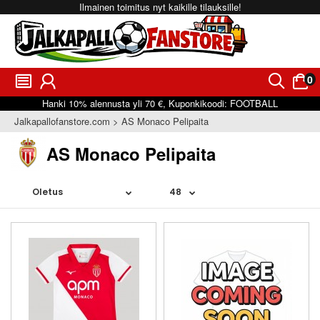
Ilmainen toimitus nyt kaikille tilauksille!
0
󰂩
󰃳
󰂨
󰃠
Hanki
10%
alennusta yli
70 €
, Kuponkikoodi:
FOOTBALL
Jalkapallofanstore.com
AS Monaco Pelipaita
AS Monaco Pelipaita